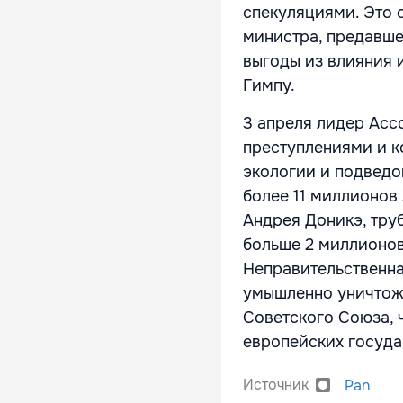
спекуляциями. Это о
министра, предавш
выгоды из влияния 
Гимпу.
3 апреля лидер Ас
преступлениями и к
экологии и подведо
более 11 миллионов
Андрея Доникэ, тру
больше 2 миллионов
Неправительственна
умышленно уничтож
Советского Союза, 
европейских госуда
Источник
Pan