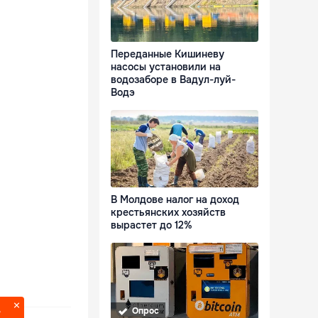
Переданные Кишиневу
насосы установили на
водозаборе в Вадул-луй-
Водэ
В Молдове налог на доход
крестьянских хозяйств
вырастет до 12%
Опрос
?