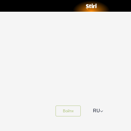
⌵
RU
Войти