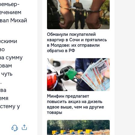
ремьер-
лечением
овал Михай
Обманули покупателей
квартир в Сочи и прятались
ескими
в Молдове: их отправили
во
обратно в РФ
на сумму
ловам
 чуть
.
ова
Минфин предлагает
емя
повысить акциз на дизель
стему у
вдвое выше, чем на другие
товары