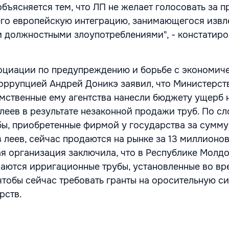
бъясняется тем, что ЛП не желает голосовать за п
его европейскую интеграцию, занимающегося изв
и должностными злоупотреблениями", - констатир
социации по предупреждению и борьбе с экономич
оррупцией Андрей Доникэ заявил, что Министерст
мственные ему агентства нанесли бюджету ущерб 
 леев в результате незаконной продажи труб. По с
бы, приобретенные фирмой у государства за сумму
 леев, сейчас продаются на рынке за 13 миллионов
я организация заключила, что в Республике Молд
аются ирригационные трубы, установленные во вр
чтобы сейчас требовать гранты на оросительную си
рств.