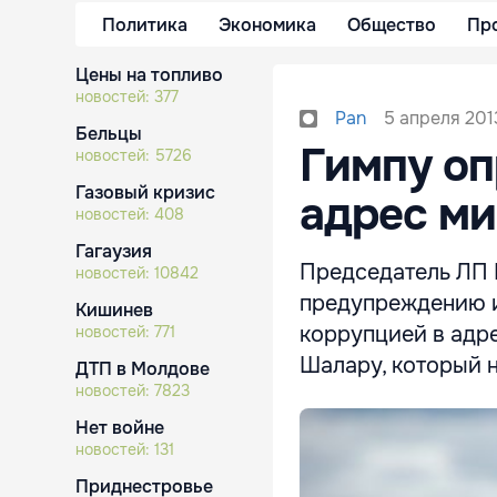
Политика
Экономика
Общество
Пр
Цены на топливо
новостей:
377
5 апреля 201
Pan
Бельцы
Гимпу оп
новостей:
5726
Газовый кризис
адрес ми
новостей:
408
Гагаузия
Председатель ЛП 
новостей:
10842
предупреждению и
Кишинев
коррупцией в адр
новостей:
771
Шалару, который н
ДТП в Молдове
новостей:
7823
Нет войне
новостей:
131
Приднестровье