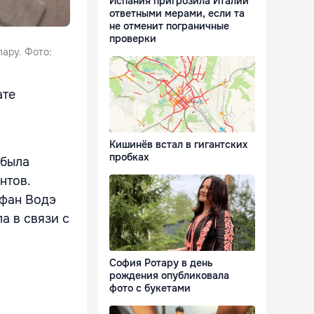
Испания пригрозила Италии
ответными мерами, если та
не отменит пограничные
проверки
ару. Фото:
ате
Кишинёв встал в гигантских
пробках
 была
нтов.
ефан Водэ
а в связи с
София Ротару в день
рождения опубликовала
фото с букетами