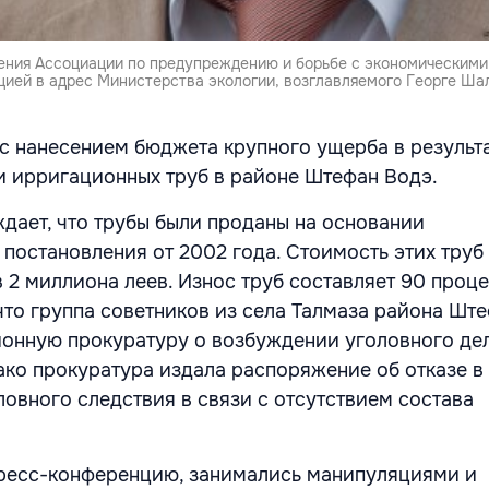
ения Ассоциации по предупреждению и борьбе с экономическими
цией в адрес Министерства экологии, возглавляемого Георге Шал
с нанесением бюджета крупного ущерба в результ
 ирригационных труб в районе Штефан Водэ.
дает, что трубы были проданы на основании
 постановления от 2002 года. Стоимость этих труб
 2 миллиона леев. Износ труб составляет 90 проце
что группа советников из села Талмаза района Шт
йонную прокуратуру о возбуждении уголовного дел
ако прокуратура издала распоряжение об отказе в
овного следствия в связи с отсутствием состава
 пресс-конференцию, занимались манипуляциями и