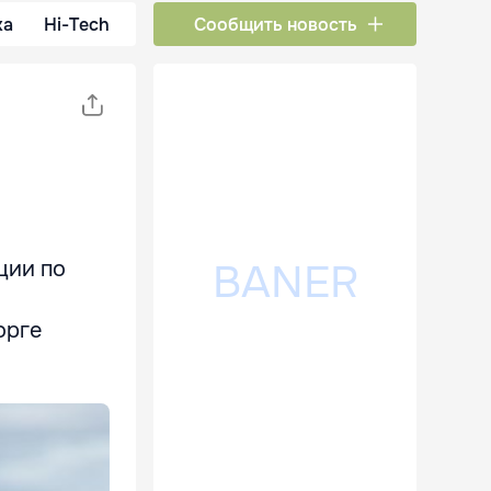
ка
Hi-Tech
Сообщить новость
ции по
орге