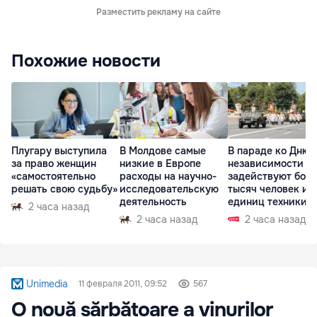
Разместить рекламу на сайте
Похожие новости
Плугару выступила
В Молдове самые
В параде ко Дню
за право женщин
низкие в Европе
независимости
«самостоятельно
расходы на научно-
задействуют боле
решать свою судьбу»
исследовательскую
тысяч человек и 
деятельность
единиц техники
2 часа назад
2 часа назад
2 часа назад
Unimedia
11 февраля 2011, 09:52
567
O nouă sărbătoare a vinurilor