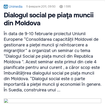
Unimedia
11 февраля 2011, 09:50
1 595
Dialogul social pe piaţa muncii
din Moldova
În data de 9-10 februarie proiectul Uniunii
Europene “Consolidarea capacității Moldovei de
gestionare a pieței muncii şi reîntoarcere a
migranţilor” a organizat un seminar cu tema
“Dialogul Social pe piața muncii din Republica
Moldova ”. Acest seminar este primul din cele 4
planificate pentru anul curent , a căror scop este
îmbunătățirea dialogului social pe piața muncii
din Moldova. “Dialogul social este o parte
importantă a pieței muncii şi economiei în genere.
În Suedia, construirea unui ...