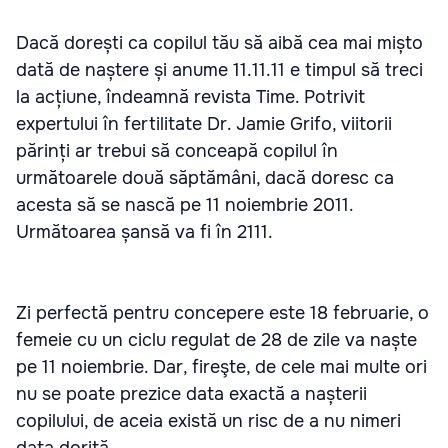
Dacă dorești ca copilul tău să aibă cea mai mișto
dată de naștere și anume 11.11.11 e timpul să treci
la acțiune, îndeamnă revista Time. Potrivit
expertului în fertilitate Dr. Jamie Grifo, viitorii
părinți ar trebui să conceapă copilul în
următoarele două săptămâni, dacă doresc ca
acesta să se nască pe 11 noiembrie 2011.
Următoarea șansă va fi în 2111.
Zi perfectă pentru concepere este 18 februarie, o
femeie cu un ciclu regulat de 28 de zile va naște
pe 11 noiembrie. Dar, fireşte, de cele mai multe ori
nu se poate prezice data exactă a nașterii
copilului, de aceia există un risc de a nu nimeri