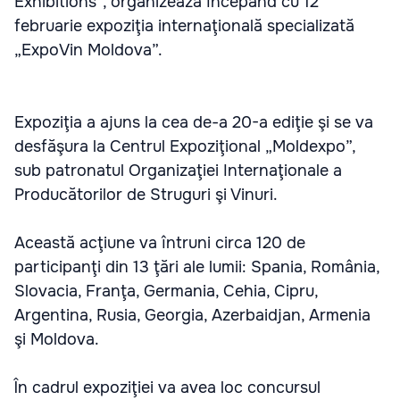
Exhibitions”, organizează începând cu 12
februarie expoziţia internaţională specializată
„ExpoVin Moldova”.
Expoziţia a ajuns la cea de-a 20-a ediţie şi se va
desfăşura la Centrul Expoziţional „Moldexpo”,
sub patronatul Organizaţiei Internaţionale a
Producătorilor de Struguri şi Vinuri.
Această acţiune va întruni circa 120 de
participanţi din 13 ţări ale lumii: Spania, România,
Slovacia, Franţa, Germania, Cehia, Cipru,
Argentina, Rusia, Georgia, Azerbaidjan, Armenia
şi Moldova.
În cadrul expoziţiei va avea loc concursul