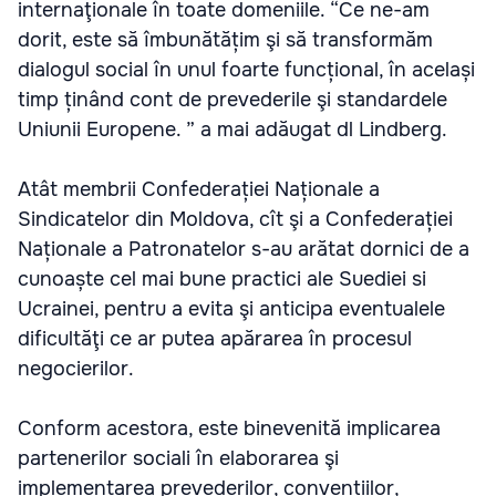
internaţionale în toate domeniile. “Ce ne-am
dorit, este să îmbunătățim şi să transformăm
dialogul social în unul foarte funcțional, în același
timp ținând cont de prevederile şi standardele
Uniunii Europene. ” a mai adăugat dl Lindberg.
Atât membrii Confederației Naționale a
Sindicatelor din Moldova, cît şi a Confederației
Naționale a Patronatelor s-au arătat dornici de a
cunoaște cel mai bune practici ale Suediei si
Ucrainei, pentru a evita şi anticipa eventualele
dificultăţi ce ar putea apărarea în procesul
negocierilor.
Conform acestora, este binevenită implicarea
partenerilor sociali în elaborarea şi
implementarea prevederilor, convențiilor,