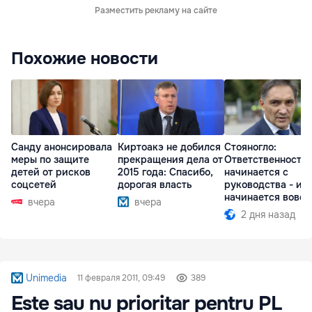
Разместить рекламу на сайте
Похожие новости
Санду анонсировала
Киртоакэ не добился
Стояногло:
меры по защите
прекращения дела от
Ответственность
детей от рисков
2015 года: Спасибо,
начинается с
соцсетей
дорогая власть
руководства - ил
начинается вовсе
вчера
вчера
2 дня назад
Unimedia
11 февраля 2011, 09:49
389
Este sau nu prioritar pentru PL