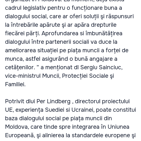
cadrul legislativ pentru o funcționare buna a
dialogului social, care ar oferi soluții şi răspunsuri
la întrebările apărute şi ar apăra drepturile
fiecărei părți. Aprofundarea si îmbunătățirea
dialogului între partenerii sociali va duce la
ameliorarea situației pe piața muncii a forței de
munca, astfel asigurând o bună angajare a
cetățenilor. ” a menționat dl Sergiu Sainciuc,
vice-ministrul Muncii, Protecției Sociale şi
Familiei.
Potrivit dlui Per Lindberg , directorul proiectului
UE, experiența Suediei si Ucrainei, poate constitui
baza dialogului social pe piața muncii din
Moldova, care tinde spre integrarea în Uniunea
Europeană, şi alinierea la standardele europene şi