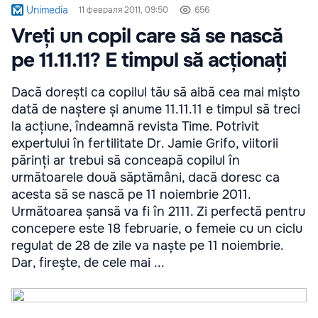
Unimedia
11 февраля 2011, 09:50
656
Vreți un copil care să se nască
pe 11.11.11? E timpul să acționați
Dacă dorești ca copilul tău să aibă cea mai mișto
dată de naștere și anume 11.11.11 e timpul să treci
la acțiune, îndeamnă revista Time. Potrivit
expertului în fertilitate Dr. Jamie Grifo, viitorii
părinți ar trebui să conceapă copilul în
următoarele două săptămâni, dacă doresc ca
acesta să se nască pe 11 noiembrie 2011.
Următoarea șansă va fi în 2111. Zi perfectă pentru
concepere este 18 februarie, o femeie cu un ciclu
regulat de 28 de zile va naște pe 11 noiembrie.
Dar, fireşte, de cele mai ...