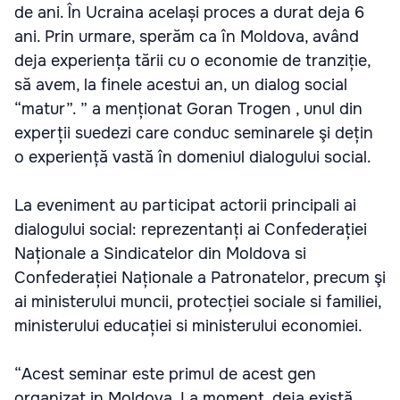
de ani. În Ucraina același proces a durat deja 6
ani. Prin urmare, sperăm ca în Moldova, având
deja experiența tării cu o economie de tranziție,
să avem, la finele acestui an, un dialog social
“matur”. ” a menționat Goran Trogen , unul din
experții suedezi care conduc seminarele şi dețin
o experiență vastă în domeniul dialogului social.
La eveniment au participat actorii principali ai
dialogului social: reprezentanți ai Confederației
Naționale a Sindicatelor din Moldova si
Confederației Naționale a Patronatelor, precum şi
ai ministerului muncii, protecției sociale si familiei,
ministerului educației si ministerului economiei.
“Acest seminar este primul de acest gen
organizat in Moldova. La moment, deja există