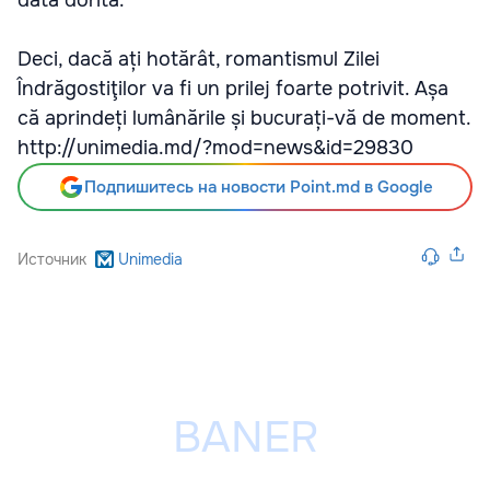
data dorită.
Deci, dacă ați hotărât, romantismul Zilei
Îndrăgostiţilor va fi un prilej foarte potrivit. Așa
că aprindeți lumânările și bucurați-vă de moment.
http://unimedia.md/?mod=news&id=29830
Подпишитесь на новости Point.md в Google
Источник
Unimedia