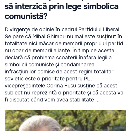
să interzică prin lege simbolica
comunistă?
Divirgenţe de opinie în cadrul Partidului Liberal.
Se pare că Mihai Ghimpu nu mai este susţinut în
totalitate nici măcar de membrii propriului partid,
nu doar de membrii alianţe. În timp ce acesta
declară că problema scoaterii înafara legii a
simbolicii comuniste şi condamnarea
infracţiunilor comise de acest regim totalitar
sovietic este o prioritate pentru PL,
vicepreşedintele Corina Fusu susţine că acest
subiect nu reprezintă o prioritate şi că acesta va
fi discutat când vom avea stabilitate ...