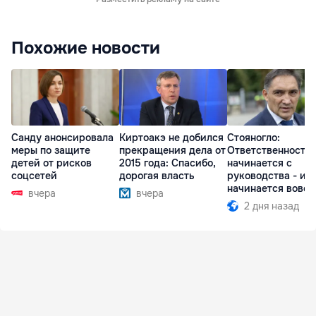
Похожие новости
Санду анонсировала
Киртоакэ не добился
Стояногло:
меры по защите
прекращения дела от
Ответственность
детей от рисков
2015 года: Спасибо,
начинается с
соцсетей
дорогая власть
руководства - ил
начинается вовсе
вчера
вчера
2 дня назад