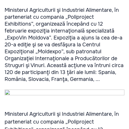
Ministerul Agriculturii şi Industriei Alimentare, în
parteneriat cu compania „Poliproject
Exhibitions”, organizează începând cu 12
februarie expoziţia internaţională specializată
„ExpoVin Moldova”. Expoziţia a ajuns la cea de-a
20-a ediţie şi se va desfăşura la Centrul
Expoziţional „Moldexpo”, sub patronatul
Organizaţiei Internaţionale a Producătorilor de
Struguri şi Vinuri. Această acţiune va întruni circa
120 de participanţi din 13 ţări ale lumii: Spania,
România, Slovacia, Franţa, Germania, ...
Ministerul Agriculturii şi Industriei Alimentare, în
parteneriat cu compania „Poliproject