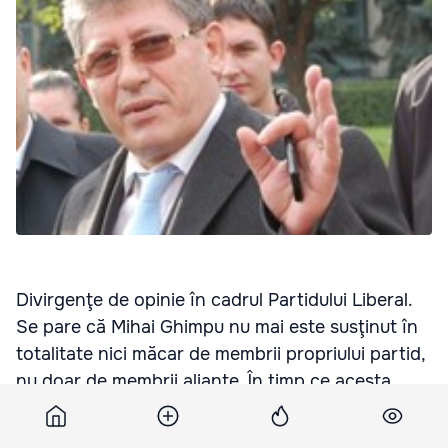
Divirgenţe de opinie în cadrul Partidului Liberal.
Se pare că Mihai Ghimpu nu mai este susţinut în
totalitate nici măcar de membrii propriului partid,
nu doar de membrii alianţe. În timp ce acesta
declară că problema scoaterii înafara legii a
simbolicii comuniste şi condamnarea