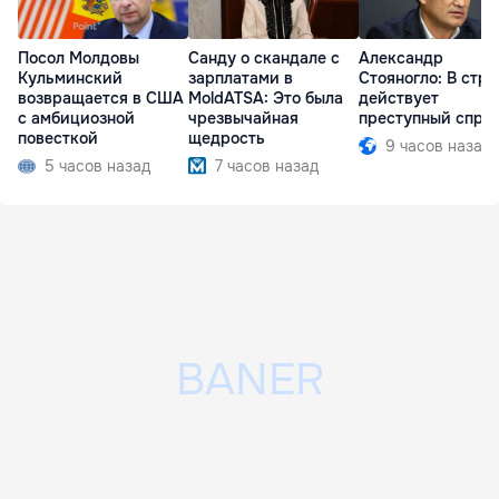
Посол Молдовы
Санду о скандале с
Александр
Кульминский
зарплатами в
Стояногло: В стра
возвращается в США
MoldATSA: Это была
действует
с амбициозной
чрезвычайная
преступный спру
повесткой
щедрость
9 часов назад
5 часов назад
7 часов назад