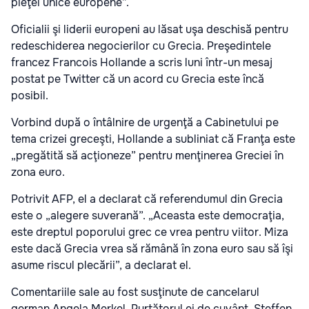
pieţei unice europene”.
Oficialii şi liderii europeni au lăsat uşa deschisă pentru
redeschiderea negocierilor cu Grecia. Preşedintele
francez Francois Hollande a scris luni într-un mesaj
postat pe Twitter că un acord cu Grecia este încă
posibil.
Vorbind după o întâlnire de urgenţă a Cabinetului pe
tema crizei greceşti, Hollande a subliniat că Franţa este
„pregătită să acţioneze” pentru menţinerea Greciei în
zona euro.
Potrivit AFP, el a declarat că referendumul din Grecia
este o „alegere suverană”. „Aceasta este democraţia,
este dreptul poporului grec ce vrea pentru viitor. Miza
este dacă Grecia vrea să rămână în zona euro sau să îşi
asume riscul plecării”, a declarat el.
Comentariile sale au fost susţinute de cancelarul
german Angela Merkel. Purtătorul ei de cuvânt, Steffen