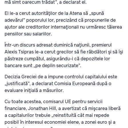
mă simt oarecum trădat”, a declarat el.
El le-a cerut autorităţilor de la Atena să „spună
adevărul” poporului lor, precizând că propunerile de
ajutor ale creditorilor internaţionali nu urmăresc tăierea
pensiilor sau salariilor.
Într-un discurs adresat duminică naţiunii, premierul
Alexis Tsipras le-a cerut grecilor să fie răbdători şi să îşi
păstreze cumpătul, asigurându-i că depozitele lor
bancare sunt „pe deplin securizate”.
Decizia Greciei de a impune controlul capitalului este
„justificată”, a declarat Comisia Europeană după o
evaluare iniţială a măsurilor.
Cu toate acestea, comisarul UE pentru servicii
financiare, Jonathan Hill, a avertizat că mişcarea liberă
a capitalurilor trebuie „reinstituită cât mai repede
posibil în interesul economiei elene, a zonei euro şi a