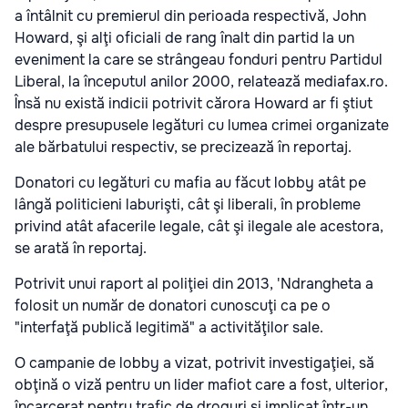
a întâlnit cu premierul din perioada respectivă, John
Howard, şi alţi oficiali de rang înalt din partid la un
eveniment la care se strângeau fonduri pentru Partidul
Liberal, la începutul anilor 2000, relatează mediafax.ro.
Însă nu există indicii potrivit cărora Howard ar fi ştiut
despre presupusele legături cu lumea crimei organizate
ale bărbatului respectiv, se precizează în reportaj.
Donatori cu legături cu mafia au făcut lobby atât pe
lângă politicieni laburişti, cât şi liberali, în probleme
privind atât afacerile legale, cât şi ilegale ale acestora,
se arată în reportaj.
Potrivit unui raport al poliţiei din 2013, 'Ndrangheta a
folosit un număr de donatori cunoscuţi ca pe o
"interfaţă publică legitimă" a activităţilor sale.
O campanie de lobby a vizat, potrivit investigaţiei, să
obţină o viză pentru un lider mafiot care a fost, ulterior,
încarcerat pentru trafic de droguri şi implicat într-un