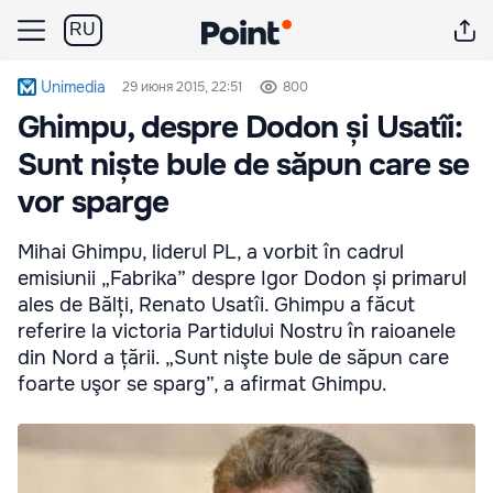
RU
Unimedia
29 июня 2015, 22:51
800
Ghimpu, despre Dodon și Usatîi:
Sunt niște bule de săpun care se
vor sparge
Mihai Ghimpu, liderul PL, a vorbit în cadrul
emisiunii „Fabrika” despre Igor Dodon și primarul
ales de Bălți, Renato Usatîi. Ghimpu a făcut
referire la victoria Partidului Nostru în raioanele
din Nord a țării. „Sunt nişte bule de săpun care
foarte uşor se sparg”, a afirmat Ghimpu.