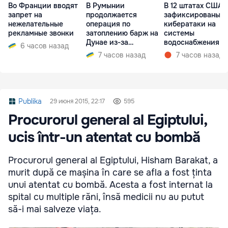
Во Франции вводят
В Румынии
В 12 штатах США
запрет на
продолжается
зафиксированы
нежелательные
операция по
кибератаки на
рекламные звонки
затоплению барж на
системы
Дунае из-за
водоснабжения
6 часов назад
ситуации на АЭС
7 часов назад
7 часов назад
Publika
29 июня 2015, 22:17
595
Procurorul general al Egiptului,
ucis într-un atentat cu bombă
Procurorul general al Egiptului, Hisham Barakat, a
murit după ce mașina în care se afla a fost ținta
unui atentat cu bombă. Acesta a fost internat la
spital cu multiple răni, însă medicii nu au putut
să-i mai salveze viața.