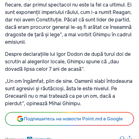
fiecare, dar primul spectacol nu este la fel ca ultimul. Ei
sunt exponenții imperiului răului, cum i-a numit Reagan,
dar noi avem Constituție. Păcat că sunt lider de partid,
dacă eram procuror general le-aș fi arătat ce înseamnă
dragoste de țară și lege”, a mai vorbit Ghimpu în cadrul
emisiunii.
Despre declarațiile lui Igor Dodon de după turul doi de
scrutin al alegerilor locale, Ghimpu spune că „dau
dovadă lipsa celor 7 ani de acasă”.
„Un om îngâmfat, plin de sine. Oamenii slabi întodeauna
sunt agresivi și răutăcioși, ăsta le este nivelul. Pe
Greceanîi nu o mai tratează ca pe un om, dacă a
pierdut”, opinează Mihai Ghimpu.
Подпишитесь на новости Point.md в Google