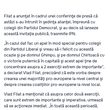
Filat a anunţat în cadrul unei conferinţe de presă că
astăzi s-au întrunit în şedinţa alianţei, împreună cu
colegii din Partidul Democrat, şi au decis să lanseze
această invitaţie publică, trasnmite IPN.
„În cazul dat fac un apel în mod special pentru colegii
din Partidul Liberal şi vreau să-i felicit cu această
ocazie şi pe domnul Ghimpu, şi pe domnul Chirtoacă cu
o victorie puternică în capitală şi acest apel ţine de
concentrare asupra a 2 exerciţii extrem de importante”,
a declarat Vlad Filat, precizând că este vorba despre
crearea unei majorităţi pro-europene la nivel central şi
despre crearea coaliţiilor pro-europene la nivel local.
Vlad Filat a menţionat că asupra celor două exerciţii,
care sunt extrem de importante şi imperative, urmează
să se acţioneze imediat. „În toată această perioadă,