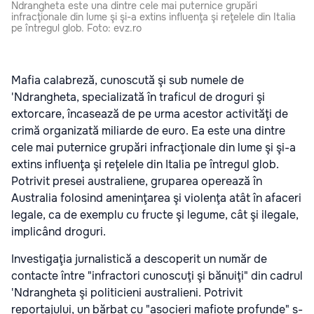
Ndrangheta este una dintre cele mai puternice grupări
infracţionale din lume şi şi-a extins influenţa şi reţelele din Italia
pe întregul glob. Foto: evz.ro
Mafia calabreză, cunoscută şi sub numele de
'Ndrangheta, specializată în traficul de droguri şi
extorcare, încasează de pe urma acestor activităţi de
crimă organizată miliarde de euro. Ea este una dintre
cele mai puternice grupări infracţionale din lume şi şi-a
extins influenţa şi reţelele din Italia pe întregul glob.
Potrivit presei australiene, gruparea operează în
Australia folosind ameninţarea şi violenţa atât în afaceri
legale, ca de exemplu cu fructe şi legume, cât şi ilegale,
implicând droguri.
Investigaţia jurnalistică a descoperit un număr de
contacte între "infractori cunoscuţi şi bănuiţi" din cadrul
'Ndrangheta şi politicieni australieni. Potrivit
reportajului, un bărbat cu "asocieri mafiote profunde" s-