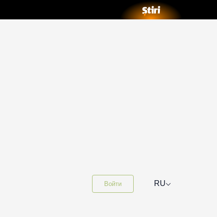
⌵
RU
Войти