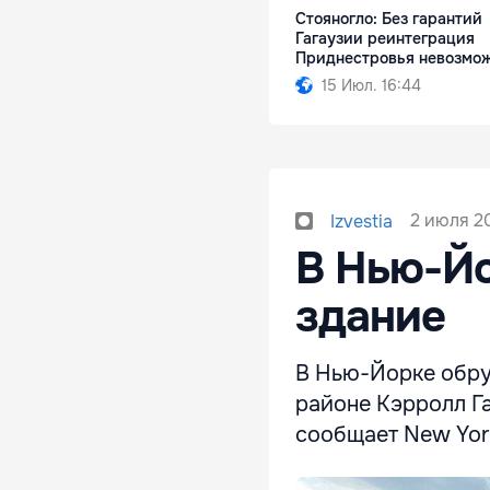
Стояногло: Без гарантий
Гагаузии реинтеграция
Приднестровья невозмо
15 Июл. 16:44
2 июля 2
Izvestia
В Нью-Йо
здание
В Нью-Йорке обру
районе Кэрролл Га
сообщает New York