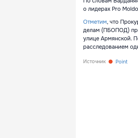
По словам Варданя
о лидерах Pro Mold
Отметим
, что Прок
делам (ПБОПОД) пр
улице Армянской. П
расследованием одн
Источник
Point