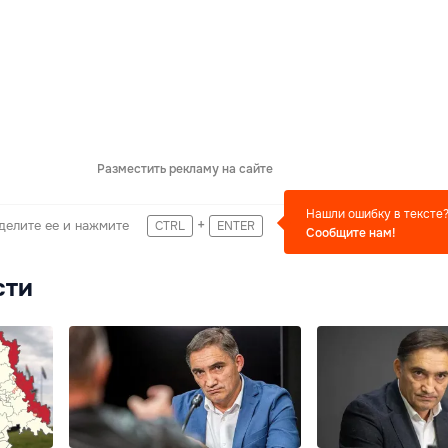
Разместить рекламу на сайте
Нашли ошибку в тексте
+
делите ее и нажмите
CTRL
ENTER
Сообщите нам!
сти