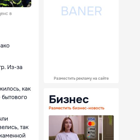
денс в
нако
р. Из-за
Разместить рекламу на сайте
жилось, как
Бизнес
е бытового
Разместить бизнес-новость
ыли
елись, так
 каменной