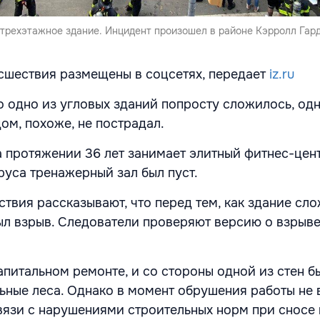
трехэтажное здание. Инцидент произошел в районе Кэрролл Гар
сшествия размещены в соцсетях, передает
iz.ru
то одно из угловых зданий попросту сложилось, од
ом, похоже, не пострадал.
а протяжении 36 лет занимает элитный фитнес-цент
уса тренажерный зал был пуст.
твия рассказывают, что перед тем, как здание сло
ыл взрыв. Следователи проверяют версию о взрыв
апитальном ремонте, и со стороны одной из стен б
ьные леса. Однако в момент обрушения работы не в
связи с нарушениями строительных норм при сносе