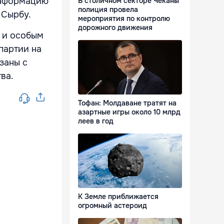
информацию
В столичном секторе Чеканы
полиция провела
 Сырбу.
мероприятия по контролю
дорожного движения
ю и особым
партии на
заны с
ва.
Тофан: Молдаване тратят на
азартные игры около 10 млрд
леев в год
К Земле приближается
огромный астероид