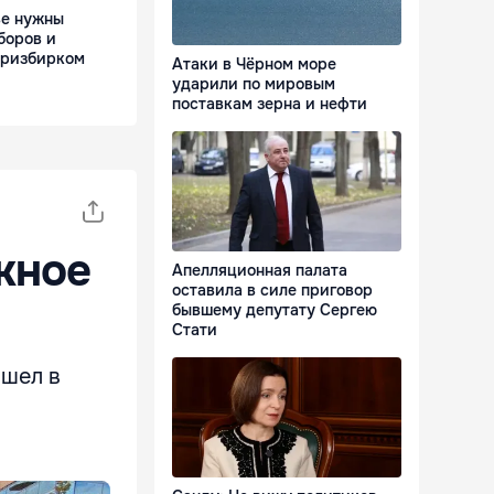
ве нужны
боров и
тризбирком
Атаки в Чёрном море
ударили по мировым
поставкам зерна и нефти
жное
Апелляционная палата
оставила в силе приговор
бывшему депутату Сергею
Стати
ошел в