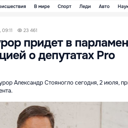
оисшествия
В мире
Спорт
Леди
Авто
Нау
 09:11
23 461
рор придет в парламен
ией о депутатах Pro
рор Александр Стояногло сегодня, 2 июля, пр
ента.