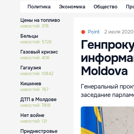
Политика
Экономика
Общество
Пр
Цены на топливо
новостей:
376
2 июля 2020,
Point
Бельцы
Генпроку
новостей:
5726
Газовый кризис
информац
новостей:
406
Moldova
Гагаузия
новостей:
10842
Кишинев
Генеральный проку
новостей:
767
заседание парлам
ДТП в Молдове
новостей:
7818
Нет войне
новостей:
131
Приднестровье