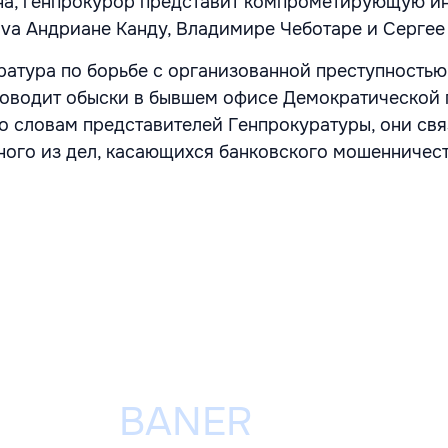
на, генпрокурор представит компрометирующую 
ova Андриане Канду, Владимире Чеботаре и Сергее
уратура по борьбе с организованной преступность
оводит обыски в бывшем офисе Демократической 
о словам представителей Генпрокуратуры, они свя
ого из дел, касающихся банковского мошенничест