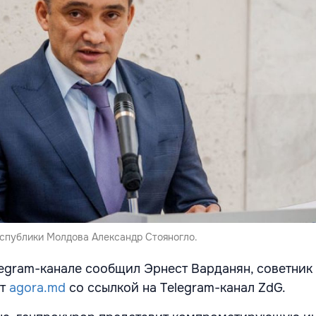
спублики Молдова Александр Стояногло.
legram-канале сообщил Эрнест Варданян, советник
ет
аgora.md
cо ссылкой на Telegram-канал ZdG.