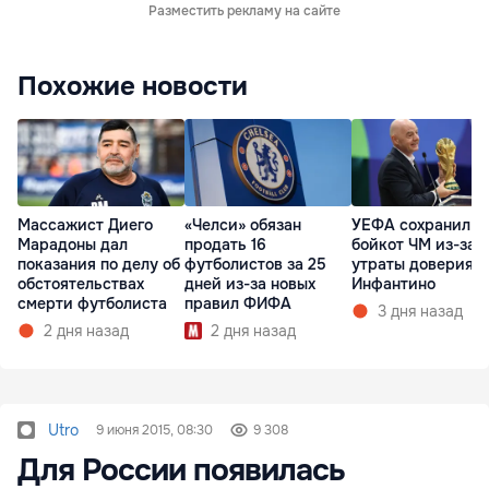
Разместить рекламу на сайте
Похожие новости
Массажист Диего
«Челси» обязан
УЕФА сохранил
Марадоны дал
продать 16
бойкот ЧМ из-за
показания по делу об
футболистов за 25
утраты доверия к
обстоятельствах
дней из-за новых
Инфантино
смерти футболиста
правил ФИФА
3 дня назад
2 дня назад
2 дня назад
Utro
9 июня 2015, 08:30
9 308
Для России появилась