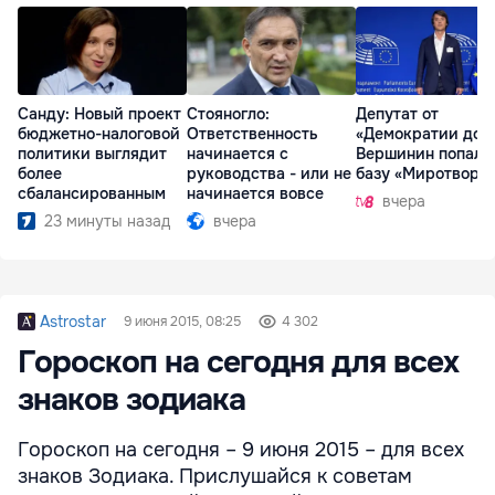
Санду: Новый проект
Стояногло:
Депутат от
бюджетно-налоговой
Ответственность
«Демократии дом
политики выглядит
начинается с
Вершинин попал 
более
руководства - или не
базу «Миротворц
сбалансированным
начинается вовсе
вчера
23 минуты назад
вчера
Astrostar
9 июня 2015, 08:25
4 302
Гороскоп на сегодня для всех
знаков зодиака
Гороскоп на сегодня – 9 июня 2015 – для всех
знаков Зодиака. Прислушайся к советам