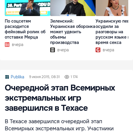
По соцсетям
Зеленский:
Украинскую певи
расходится
Украинская оборонка
осудили за
фейковый ролик об
может удвоить
разговоры на
отставке Мерца
объемы
русском языке во
производства
время секса
вчера
вчера
вчера
Publika
9 июня 2015, 08:31
1 174
Очередной этап Всемирных
экстремальных игр
завершился в Техасе
В Техасе завершился очередной этап
Всемирных экстремальных игр. Участники