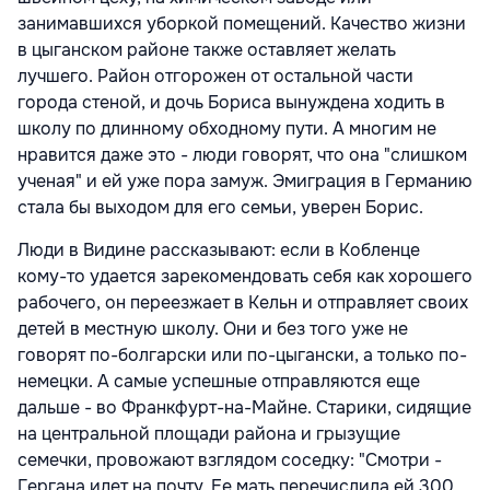
занимавшихся уборкой помещений. Качество жизни
в цыганском районе также оставляет желать
лучшего. Район отгорожен от остальной части
города стеной, и дочь Бориса вынуждена ходить в
школу по длинному обходному пути. А многим не
нравится даже это - люди говорят, что она "слишком
ученая" и ей уже пора замуж. Эмиграция в Германию
стала бы выходом для его семьи, уверен Борис.
Люди в Видине рассказывают: если в Кобленце
кому-то удается зарекомендовать себя как хорошего
рабочего, он переезжает в Кельн и отправляет своих
детей в местную школу. Они и без того уже не
говорят по-болгарски или по-цыгански, а только по-
немецки. А самые успешные отправляются еще
дальше - во Франкфурт-на-Майне. Старики, сидящие
на центральной площади района и грызущие
семечки, провожают взглядом соседку: "Смотри -
Гергана идет на почту. Ее мать перечислила ей 300