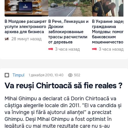
В Молдове расширят
В Рече, Ленкауцах и
В Украине задер
услуги электронного
Дрокии
гражданина
архива для бизнеса
заблокированные
Молдовы: помогал
трассы расчистили
банковским
28 минут назад
от деревьев
мошенничеством 
Чехии
3 часа назад
3 часа назад
Timpul
1 декабря 2010, 10:40
502
Va reuși Chirtoacă să fie reales ?
Mihai Ghimpu a declarat că Dorin Chirtoacă va
câștiga alegerile locale din 2011. ”El va candida și
va învinge și fără ajutorul alianței” a precizat
Ghimpu. Deși Mihai Ghimpu a fost optimist în
legătură cu mai multe rezultate care nu s-au