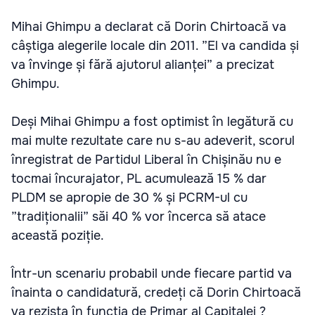
Mihai Ghimpu a declarat că Dorin Chirtoacă va
câștiga alegerile locale din 2011. ”El va candida și
va învinge și fără ajutorul alianței” a precizat
Ghimpu.
Deși Mihai Ghimpu a fost optimist în legătură cu
mai multe rezultate care nu s-au adeverit, scorul
înregistrat de Partidul Liberal în Chișinău nu e
tocmai încurajator, PL acumulează 15 % dar
PLDM se apropie de 30 % și PCRM-ul cu
”tradiționalii” săi 40 % vor încerca să atace
această poziție.
Într-un scenariu probabil unde fiecare partid va
înainta o candidatură, credeți că Dorin Chirtoacă
va rezista în funcția de Primar al Capitalei ?