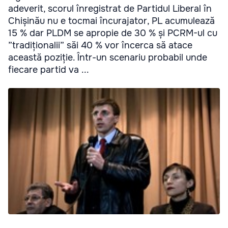
adeverit, scorul înregistrat de Partidul Liberal în
Chișinău nu e tocmai încurajator, PL acumulează
15 % dar PLDM se apropie de 30 % și PCRM-ul cu
”tradiționalii” săi 40 % vor încerca să atace
această poziție. Într-un scenariu probabil unde
fiecare partid va ...