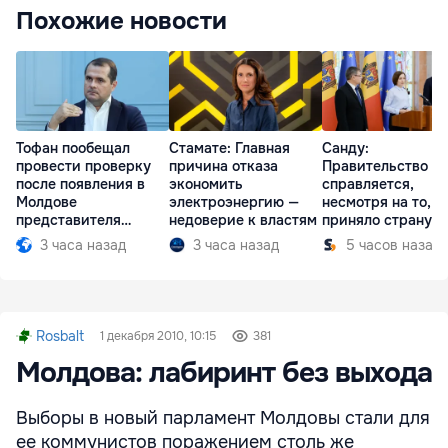
Похожие новости
Тофан пообещал
Стамате: Главная
Санду:
провести проверку
причина отказа
Правительство
после появления в
экономить
справляется,
Молдове
электроэнергию —
несмотря на то, ч
представителя
недоверие к властям
приняло страну в
Южной Осетии
разгар кризиса
3 часа назад
3 часа назад
5 часов назад
Rosbalt
1 декабря 2010, 10:15
381
Молдова: лабиринт без выхода
Выборы в новый парламент Молдовы стали для
ее коммунистов поражением столь же