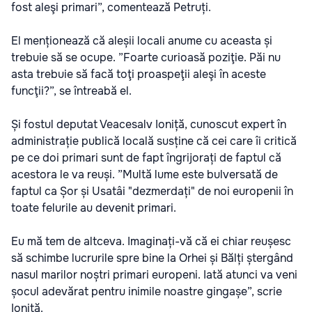
fost aleşi primari”, comentează Petruți.
El menționează că aleșii locali anume cu aceasta și
trebuie să se ocupe. ”Foarte curioasă poziţie. Păi nu
asta trebuie să facă toţi proaspeţii aleşi în aceste
funcţii?”, se întreabă el.
Și fostul deputat Veacesalv Ioniță, cunoscut expert în
administrație publică locală susține că cei care îi critică
pe ce doi primari sunt de fapt îngrijorați de faptul că
acestora le va reuși. ”Multă lume este bulversată de
faptul ca Șor și Usatâi "dezmerdați" de noi europenii în
toate felurile au devenit primari.
Eu mă tem de altceva. Imaginați-vă că ei chiar reușesc
să schimbe lucrurile spre bine la Orhei și Bălți ștergând
nasul marilor noștri primari europeni. Iată atunci va veni
șocul adevărat pentru inimile noastre gingașe”, scrie
Ioniță.