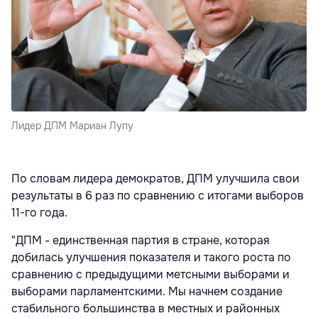
Лидер ДПМ Мариан Лупу
По словам лидера демократов, ДПМ улучшила свои
результаты в 6 раз по сравнению с итогами выборов
11-го года.
"ДПМ - единственная партия в стране, которая
добилась улучшения показателя и такого роста по
сравнению с предыдущими метсными выборами и
выборами парламентскими. Мы начнем создание
стабильного большинства в местных и районных