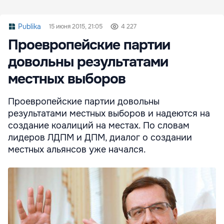
Publika
15 июня 2015, 21:05
4 227
Проевропейские партии
довольны результатами
местных выборов
Проевропейские партии довольны
результатами местных выборов и надеются на
создание коалиций на местах. По словам
лидеров ЛДПМ и ДПМ, диалог о создании
местных альянсов уже начался.