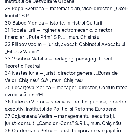
Institutul de Dezvoltare Urbană
29 Popa Svetlana — matematician, vice-director, „Oxel-
Imobil” S.R.L.
30 Babuc Monica — istoric, ministrul Culturii
31 Topala Iurii — inginer electromecanic, director
financiar, „Ruta Prim” S.R.L., mun. Chişinău
32 Filipov Vadim — jurist, avocat, Cabinetul Avocatului
„Filipov Vadim”
33 Vîsotina Natalia — pedagog, pedagog, Liceul
Teoretic Teatral
34 Nastas Iurie — jurist, director general, „Bursa de
Valori Chişinău” S.A., mun. Chişinău
35 Lecarţeva Marina — manager, director, Comunitatea
evreiască din RM
36 Lutenco Victor — specialist politici publice, director
executiv, Institutul de Politici şi Reforme Europene
37 Cojuşneanu Vadim — managementul securităţii,
jurist-consult, „Camelon-Cons” S.R.L., mun. Chişinău
38 Corduneanu Petru — jurist, temporar neangajat în