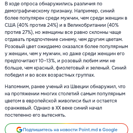
В ходе опроса обнаружились различия по
демографическому признаку. Например, синий
более популярен среди мужчин, чем среди женщин в
США (40% против 24%) и в Великобритании (40%
против 27%), но женщины все равно склонны чаще
отдавать предпочтение синему, чем другим цветам.
Розовый цвет ожидаемо оказался более популярным
у женщин, чем у мужчин, но даже среди женщин его
предпочитают 10–13%, и розовый любим ими не
больше, чем красный, фиолетовый и зеленый. Синий
победил и во всех возрастных группах.
Напомним, ранее ученый из Швеции обнаружил, что
на протяжении многих столетий самым популярным
цветом в европейской живописи был и остается
оранжевый. Однако в XX веке синий начал
постепенно его вытеснять.
Подпишитесь на новости Point.md в Google