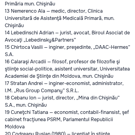
Primăria mun. Chişinău
13 Nemerenco Ala — medic, director, Clinica
Universitară de Asistenţă Medicală Primară, mun.
Chişinău
14 Lebedinschi Adrian — jurist, avocat, Biroul Asociat de
Avocaţi „Lebedinsky&Partners”
15 Chirtoca Vasili — inginer, preşedinte, „DAAC-Hermes”
S.A.
16 Calaraşi Arcadii — filosof, profesor de filozofie şi
ştiinţe social-politice, asistent universitar, Universitatea
Academiei de Ştiinţe din Moldova, mun. Chişinău
17 Stratan Andrei — inginer-economist, administrator,
I.M. „Rus Group Company” S.R.L.
18 Cebanu Ion — jurist, director, „Mina din Chişinău”
S.A., mun. Chişinău
19 Cuneţchi Tatiana — economist, contabil-finansist, şef
cabinet fracţiunea PSRM, Parlamentul Republicii
Moldova
20 Codreanu Ruslan (1980) — licenţiat în ştiinţe