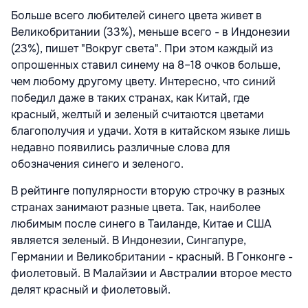
Больше всего любителей синего цвета живет в
Великобритании (33%), меньше всего - в Индонезии
(23%), пишет "Вокруг света". При этом каждый из
опрошенных ставил синему на 8–18 очков больше,
чем любому другому цвету. Интересно, что синий
победил даже в таких странах, как Китай, где
красный, желтый и зеленый считаются цветами
благополучия и удачи. Хотя в китайском языке лишь
недавно появились различные слова для
обозначения синего и зеленого.
В рейтинге популярности вторую строчку в разных
странах занимают разные цвета. Так, наиболее
любимым после синего в Таиланде, Китае и США
является зеленый. В Индонезии, Сингапуре,
Германии и Великобритании - красный. В Гонконге -
фиолетовый. В Малайзии и Австралии второе место
делят красный и фиолетовый.