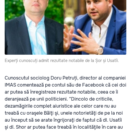
Experți cunoscuți admit rezultate notabile de la Șor și Usatîi.
Cunoscutul sociolog Doru Petruți, director al companiei
IMAS comentează pe contul său de Facebook că cei doi
ar putea să înregistreze rezultate notabile, ceea ce îi
deranjează pe unii politicieni. ”Dincolo de criticile,
dezamăgirile complet aiuristice ale celor care nu au
treabă cu oraşele Bălţi şi, unele notorietăţi de pe la noi
au început să se arate îngrijoraţi de faptul că dl. Usatîi
şi dl. Shor ar putea face treabă în localităţile în care au