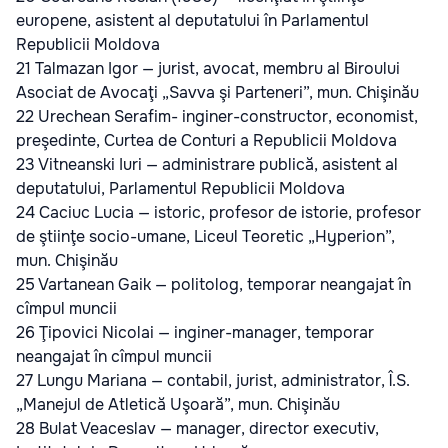
europene, asistent al deputatului în Parlamentul
Republicii Moldova
21 Talmazan Igor — jurist, avocat, membru al Biroului
Asociat de Avocaţi „Savva şi Parteneri”, mun. Chişinău
22 Urechean Serafim- inginer-constructor, economist,
preşedinte, Curtea de Conturi a Republicii Moldova
23 Vitneanski Iuri — administrare publică, asistent al
deputatului, Parlamentul Republicii Moldova
24 Caciuc Lucia — istoric, profesor de istorie, profesor
de ştiinţe socio-umane, Liceul Teoretic „Hyperion”,
mun. Chişinău
25 Vartanean Gaik — politolog, temporar neangajat în
cîmpul muncii
26 Ţipovici Nicolai — inginer-manager, temporar
neangajat în cîmpul muncii
27 Lungu Mariana — contabil, jurist, administrator, Î.S.
„Manejul de Atletică Uşoară”, mun. Chişinău
28 Bulat Veaceslav — manager, director executiv,