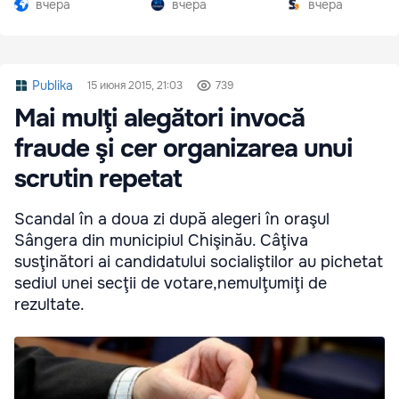
вчера
вчера
вчера
Publika
15 июня 2015, 21:03
739
Mai mulţi alegători invocă
fraude şi cer organizarea unui
scrutin repetat
Scandal în a doua zi după alegeri în oraşul
Sângera din municipiul Chişinău. Câţiva
susţinători ai candidatului socialiştilor au pichetat
sediul unei secţii de votare,nemulţumiţi de
rezultate.