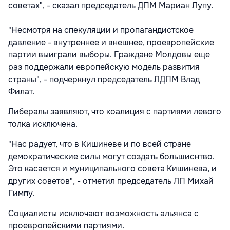
советах", - сказал председатель ДПМ Мариан Лупу.
"Несмотря на спекуляции и пропагандистское
давление - внутреннее и внешнее, проевропейские
партии выиграли выборы. Граждане Молдовы еще
раз поддержали европейскую модель развития
страны", - подчеркнул председатель ЛДПМ Влад
Филат.
Либералы заявляют, что коалиция с партиями левого
толка исключена.
"Нас радует, что в Кишиневе и по всей стране
демократические силы могут создать большиснтво.
Это касается и муниципального совета Кишинева, и
других советов", - отметил председатель ЛП Михай
Гимпу.
Социалисты исключают возможность альянса с
проевропейскими партиями.