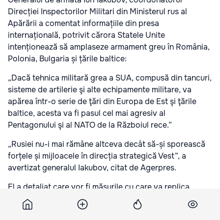
Direcției Inspectorilor Militari din Ministerul rus al
Apărării a comentat informațiile din presa
internațională, potrivit cărora Statele Unite
intenționează să amplaseze armament greu în România,
Polonia, Bulgaria și țările baltice:
„Dacă tehnica militară grea a SUA, compusă din tancuri,
sisteme de artilerie şi alte echipamente militare, va
apărea într-o serie de ţări din Europa de Est şi ţările
baltice, acesta va fi pasul cel mai agresiv al
Pentagonului şi al NATO de la Războiul rece.”
„Rusiei nu-i mai rămâne altceva decât să-și sporească
forțele și mijloacele în direcția strategică Vest”, a
avertizat generalul Iakubov, citat de Agerpres.
El a detaliat care vor fi măsurile cu care va replica
Rusia:
„În primul rând, va fi consolidată gruparea militară pe