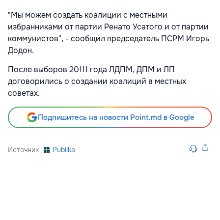
"Мы можем создать коалиции с местными
избранниками от партии Ренато Усатого и от партии
коммунистов", - сообщил председатель ПСРМ Игорь
Додон.
После выборов 20111 года ЛДПМ, ДПМ и ЛП
договорились о создании коалиций в местных
советах.
Подпишитесь на новости Point.md в Google
Источник
Publika