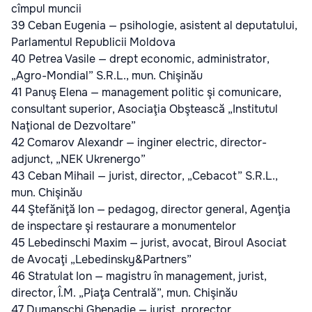
cîmpul muncii
39 Ceban Eugenia — psihologie, asistent al deputatului,
Parlamentul Republicii Moldova
40 Petrea Vasile — drept economic, administrator,
„Agro-Mondial” S.R.L., mun. Chişinău
41 Panuş Elena — management politic şi comunicare,
consultant superior, Asociaţia Obştească „Institutul
Naţional de Dezvoltare”
42 Comarov Alexandr — inginer electric, director-
adjunct, „NEK Ukrenergo”
43 Ceban Mihail — jurist, director, „Cebacot” S.R.L.,
mun. Chişinău
44 Ştefăniţă Ion — pedagog, director general, Agenţia
de inspectare şi restaurare a monumentelor
45 Lebedinschi Maxim — jurist, avocat, Biroul Asociat
de Avocaţi „Lebedinsky&Partners”
46 Stratulat Ion — magistru în management, jurist,
director, Î.M. „Piaţa Centrală”, mun. Chişinău
47 Dumanschi Ghenadie — jurist, prorector,