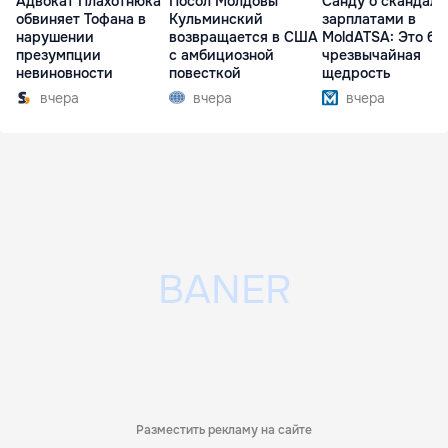
Адвокат Плахотнюка
Посол Молдовы
Санду о скандале
обвиняет Тофана в
Кульминский
зарплатами в
нарушении
возвращается в США
MoldATSA: Это бы
презумпции
с амбициозной
чрезвычайная
невиновности
повесткой
щедрость
вчера
вчера
вчера
Разместить рекламу на сайте