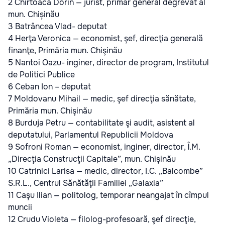
2 Chirtoacă Dorin — jurist, primar general degrevat al
mun. Chișinău
3 Batrâncea Vlad- deputat
4 Herţa Veronica — economist, şef, direcţia generală
finanţe, Primăria mun. Chişinău
5 Nantoi Oazu- inginer, director de program, Institutul
de Politici Publice
6 Ceban Ion – deputat
7 Moldovanu Mihail — medic, şef direcţia sănătate,
Primăria mun. Chişinău
8 Burduja Petru — contabilitate şi audit, asistent al
deputatului, Parlamentul Republicii Moldova
9 Sofroni Roman — economist, inginer, director, Î.M.
„Direcţia Construcţii Capitale”, mun. Chişinău
10 Catrinici Larisa — medic, director, I.C. „Balcombe”
S.R.L., Centrul Sănătăţii Familiei „Galaxia”
11 Caşu Ilian — politolog, temporar neangajat în cîmpul
muncii
12 Crudu Violeta — filolog-profesoară, şef direcţie,