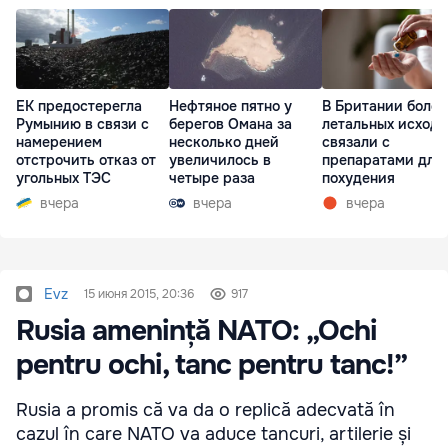
ЕК предостерегла
Нефтяное пятно у
В Британии более
Румынию в связи с
берегов Омана за
летальных исходо
намерением
несколько дней
связали с
отстрочить отказ от
увеличилось в
препаратами для
угольных ТЭС
четыре раза
похудения
вчера
вчера
вчера
Evz
15 июня 2015, 20:36
917
Rusia amenință NATO: „Ochi
pentru ochi, tanc pentru tanc!”
Rusia a promis că va da o replică adecvată în
cazul în care NATO va aduce tancuri, artilerie și