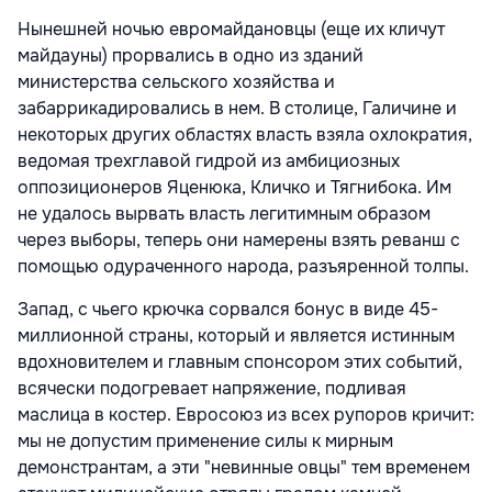
Нынешней ночью евромайдановцы (еще их кличут
майдауны) прорвались в одно из зданий
министерства сельского хозяйства и
забаррикадировались в нем. В столице, Галичине и
некоторых других областях власть взяла охлократия,
ведомая трехглавой гидрой из амбициозных
оппозиционеров Яценюка, Кличко и Тягнибока. Им
не удалось вырвать власть легитимным образом
через выборы, теперь они намерены взять реванш с
помощью одураченного народа, разъяренной толпы.
Запад, с чьего крючка сорвался бонус в виде 45-
миллионной страны, который и является истинным
вдохновителем и главным спонсором этих событий,
всячески подогревает напряжение, подливая
маслица в костер. Евросоюз из всех рупоров кричит:
мы не допустим применение силы к мирным
демонстрантам, а эти "невинные овцы" тем временем