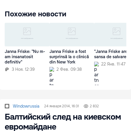
Похожие новости
Janna Friske: "Nu m-
Janna Friske a fost
"Janna Friske are o
am insanatosit
surprinsă la o clinică
sansa de salvare"
definitiv"
din New York
22 Янв. 11:47
3 Ноя. 12:39
2 Фев. 09:38
Windowrussia
24 января 2014, 16:31
2 832
Балтийский след на киевском
евромайдане