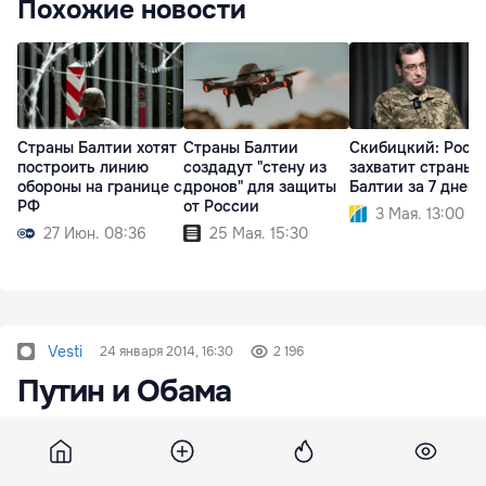
Похожие новости
Страны Балтии хотят
Страны Балтии
Скибицкий: Росс
построить линию
создадут "стену из
захватит страны
обороны на границе с
дронов" для защиты
Балтии за 7 дней
РФ
от России
3 Мая. 13:00
27 Июн. 08:36
25 Мая. 15:30
Vesti
24 января 2014, 16:30
2 196
Путин и Обама
проигнорировали
"украинское" письмо