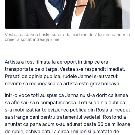
Vestea ca Janna Friske sufera de mai bine de 7 luni de cancer la
creier a socat intreaga lume.
Artista a fost filmata la aeroport in timp ce era
transportata pe o targa. Vestea s-a raspandit imediat.
Presati de opinia publica, rudele Jannei s-au vazut
nevoite sa recunoasca ca artista este grav bolnava.
Intr-o voce toti au spus ca Janna nu si-a dorit ca lumea
sa afle sau sa o compatimeasca. Totusi opinia publica
s-a mobilizat iar televiziunea publica din Rusia a inceput
sa stranga bani pentru tratamentul vedetei. Rosfond a
anuntat ca pana acum s-au adunat peste 66 de milioane
de ruble, echivalentul a circa 1 milion si jumatate de