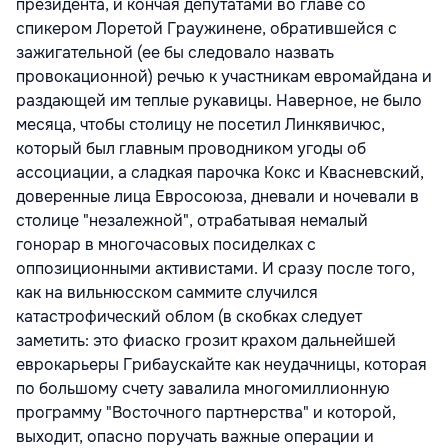
президента, и кончая депутатами во главе со
спикером Лоретой Граужинене, обратившейся с
зажигательной (ее бы следовало назвать
провокационной) речью к участникам евромайдана и
раздающей им теплые рукавицы. Наверное, не было
месяца, чтобы столицу не посетил Линкявичюс,
который был главным проводником угоды об
ассоциации, а сладкая парочка Кокс и Квасневский,
доверенные лица Евросоюза, дневали и ночевали в
столице "незалежной", отрабатывая немалый
гонорар в многочасовых посиделках с
оппозиционными активистами. И сразу после того,
как на вильнюсском саммите случился
катастрофический облом (в скобках следует
заметить: это фиаско грозит крахом дальнейшей
еврокарьеры Грибаускайте как неудачницы, которая
по большому счету завалила многомиллионную
программу "Восточного партнерства" и которой,
выходит, опасно поручать важные операции и