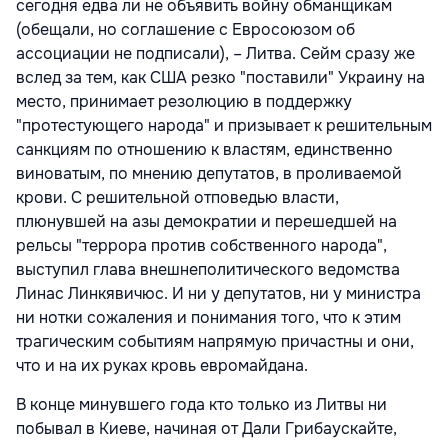
сегодня едва ли не объявить войну обманщикам
(обещали, но соглашение с Евросоюзом об
ассоциации не подписали), – Литва. Сейм сразу же
вслед за тем, как США резко "поставили" Украину на
место, принимает резолюцию в поддержку
"протестующего народа" и призывает к решительным
санкциям по отношению к властям, единственно
виноватым, по мнению депутатов, в проливаемой
крови. С решительной отповедью власти,
плюнувшей на азы демократии и перешедшей на
рельсы "террора против собственного народа",
выступил глава внешнеполитического ведомства
Линас Линкявичюс. И ни у депутатов, ни у министра
ни нотки сожаления и понимания того, что к этим
трагическим событиям напрямую причастны и они,
что и на их руках кровь евромайдана.
В конце минувшего года кто только из Литвы ни
побывал в Киеве, начиная от Дали Грибаускайте,