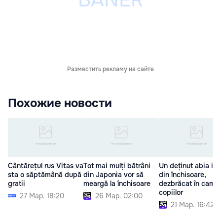
Разместить рекламу на сайте
Похожие новости
Cântărețul rus Vitas va
Tot mai mulți bătrâni
Un deținut abia ieș
sta o săptămână după
din Japonia vor să
din închisoare,
gratii
meargă la închisoare
dezbrăcat în came
copiilor
27 Мар. 18:20
26 Мар. 02:00
21 Мар. 16:42