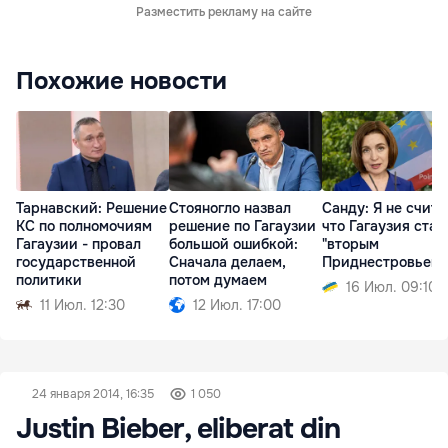
Разместить рекламу на сайте
Похожие новости
Тарнавский: Решение
Стояногло назвал
Санду: Я не счита
КС по полномочиям
решение по Гагаузии
что Гагаузия стан
Гагаузии - провал
большой ошибкой:
"вторым
государственной
Сначала делаем,
Приднестровьем"
политики
потом думаем
16 Июл. 09:10
11 Июл. 12:30
12 Июл. 17:00
24 января 2014, 16:35
1 050
Justin Bieber, eliberat din