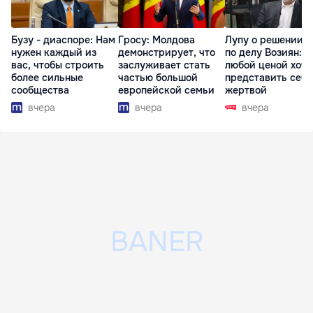
Бузу - диаспоре: Нам
Гросу: Молдова
Лупу о решении с
нужен каждый из
демонстрирует, что
по делу Возиян: 
вас, чтобы строить
заслуживает стать
любой ценой хоче
более сильные
частью большой
представить себя
сообщества
европейской семьи
жертвой
вчера
вчера
вчера