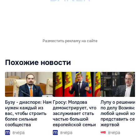
Разместить рекламу на сайте
Похожие новости
Бузу - диаспоре: Нам
Гросу: Молдова
Лупу о решении с
нужен каждый из
демонстрирует, что
по делу Возиян: 
вас, чтобы строить
заслуживает стать
любой ценой хоче
более сильные
частью большой
представить себя
сообщества
европейской семьи
жертвой
вчера
вчера
вчера