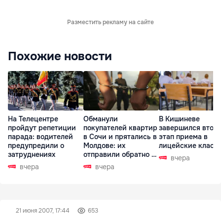
Разместить рекламу на сайте
Похожие новости
На Телецентре
Обманули
В Кишиневе
пройдут репетиции
покупателей квартир
завершился втор
парада: водителей
в Сочи и прятались в
этап приема в
предупредили о
Молдове: их
лицейские класс
затруднениях
отправили обратно в
вчера
РФ
вчера
вчера
21 июня 2007, 17:44
653