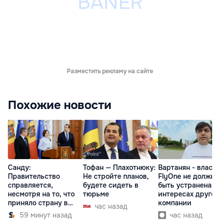
Разместить рекламу на сайте
Похожие новости
Санду:
Тофан — Плахотнюку:
Вартанян - властя
Правительство
Не стройте планов,
FlyOne не должна
справляется,
будете сидеть в
быть устранена в
несмотря на то, что
тюрьме
интересах другой
приняло страну в
компании
час назад
разгар кризиса
59 минут назад
час назад