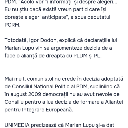
PDM. ”Acolo vor fi informații și despre alegeri...
Eu nu știu dacă există vreun partid care își
dorește alegeri anticipate”, a spus deputatul
PCRM.
Totodată, Igor Dodon, explică că declarațiile lui
Marian Lupu vin să argumenteze dezicia de a
face o alianță de dreapta cu PLDM și PL.
Mai mult, comunistul nu crede în decizia adoptată
de Consiliul Național Politic al PDM, subliniind că
în august 2009 democrații nu au avut nevoie de
Consiliu pentru a lua decizia de formare a Alianței
pentru Integrare Europeană.
UNIMEDIA precizează că Marian Lupu și-a dat