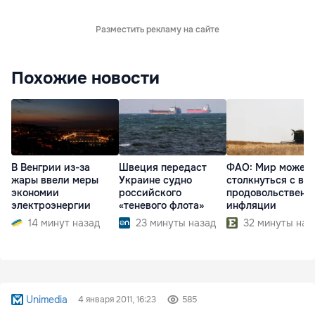
Разместить рекламу на сайте
Похожие новости
В Венгрии из-за
Швеция передаст
ФАО: Мир может
жары ввели меры
Украине судно
столкнуться с во
экономии
российского
продовольственн
электроэнергии
«теневого флота»
инфляции
14 минут назад
23 минуты назад
32 минуты наз
Unimedia
4 января 2011, 16:23
585