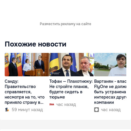
Разместить рекламу на сайте
Похожие новости
Санду:
Тофан — Плахотнюку:
Вартанян - властя
Правительство
Не стройте планов,
FlyOne не должна
справляется,
будете сидеть в
быть устранена в
несмотря на то, что
тюрьме
интересах другой
приняло страну в
компании
час назад
разгар кризиса
59 минут назад
час назад