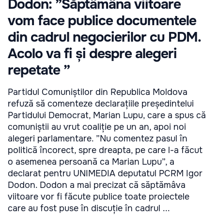
Dodon: ”Săptâmâna viitoare
vom face publice documentele
din cadrul negocierilor cu PDM.
Acolo va fi și despre alegeri
repetate ”
Partidul Comuniștilor din Republica Moldova
refuză să comenteze declarațiile președintelui
Partidului Democrat, Marian Lupu, care a spus că
comuniștii au vrut coaliție pe un an, apoi noi
alegeri parlamentare. ”Nu comentez pasul în
politică încorect, spre dreapta, pe care l-a făcut
o asemenea persoană ca Marian Lupu”, a
declarat pentru UNIMEDIA deputatul PCRM Igor
Dodon. Dodon a mai precizat că săptămâva
viitoare vor fi făcute publice toate proiectele
care au fost puse în discuție în cadrul ...