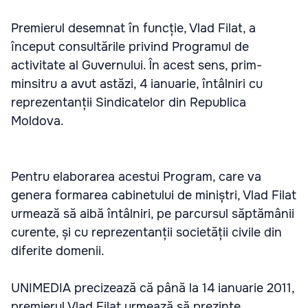
Premierul desemnat în funcție, Vlad Filat, a
început consultările privind Programul de
activitate al Guvernului. În acest sens, prim-
minsitru a avut astăzi, 4 ianuarie, întâlniri cu
reprezentanții Sindicatelor din Republica
Moldova.
Pentru elaborarea acestui Program, care va
genera formarea cabinetului de miniștri, Vlad Filat
urmează să aibă întâlniri, pe parcursul săptămânii
curente, și cu reprezentanții societății civile din
diferite domenii.
UNIMEDIA precizează că până la 14 ianuarie 2011,
premierul Vlad Filat urmează să prezinte