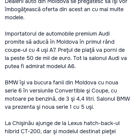
Dealerii auto din Moldova se pregătesc să îşi vor
îmbogăţească oferta din acest an cu mai multe
modele.
Importatorul de automobile premium Audi
promite să aducă în Moldova în primul rând
coupe-ul cu 4 uşi A7. Preţul de piaţă va porni de
la peste 50 de mii de euro. Tot la salonul Audi va
putea fi admirat modelul A6.
BMW îşi va bucura fanii din Moldova cu noua
serie 6 în versiunile Convertible şi Coupe, cu
motoare pe benzină, de 3 şi 4,4 litri. Salonul BMW
va prezenta şi noua serie 1 cu 5 uşi.
La Chişinău ajunge de la Lexus hatch-back-ul
hibrid CT-200, dar şi modelul destinat pieţei