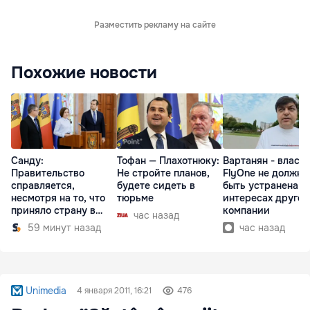
Разместить рекламу на сайте
Похожие новости
Санду:
Тофан — Плахотнюку:
Вартанян - властя
Правительство
Не стройте планов,
FlyOne не должна
справляется,
будете сидеть в
быть устранена в
несмотря на то, что
тюрьме
интересах другой
приняло страну в
компании
час назад
разгар кризиса
59 минут назад
час назад
Unimedia
4 января 2011, 16:21
476