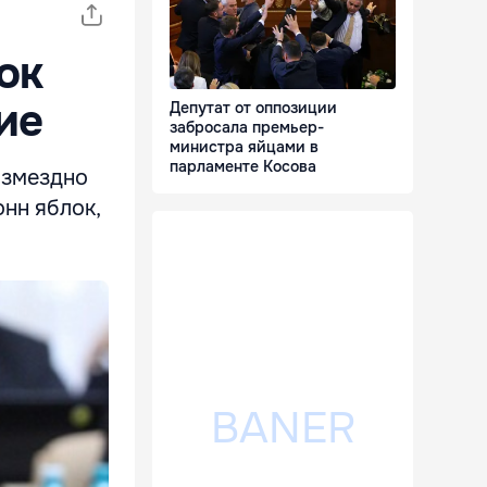
ок
ие
Депутат от оппозиции
забросала премьер-
министра яйцами в
парламенте Косова
озмездно
онн яблок,