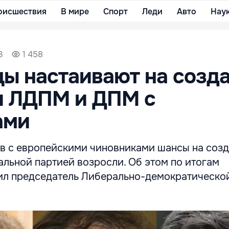
оисшествия
В мире
Спорт
Леди
Авто
Нау
3
1 458
ы настаивают на созд
и ЛДПМ и ДПМ с
ами
в с европейскими чиновниками шансы на соз
льной партией возросли. Об этом по итогам
ил председатель Либерально-демократическо