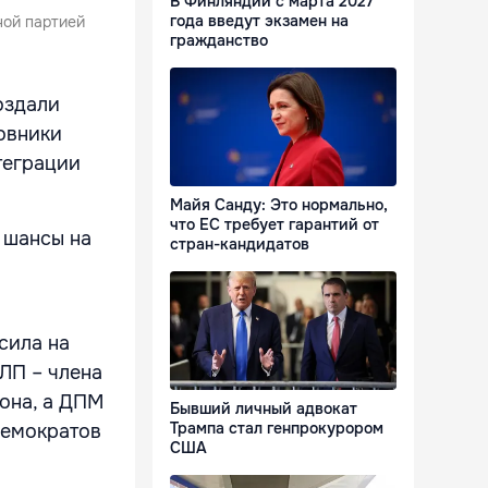
В Финляндии с марта 2027
года введут экзамен на
ной партией
гражданство
оздали
овники
теграции
Майя Санду: Это нормально,
что ЕС требует гарантий от
 шансы на
стран-кандидатов
сила на
ЛП – члена
она, а ДПМ
Бывший личный адвокат
Трампа стал генпрокурором
демократов
США