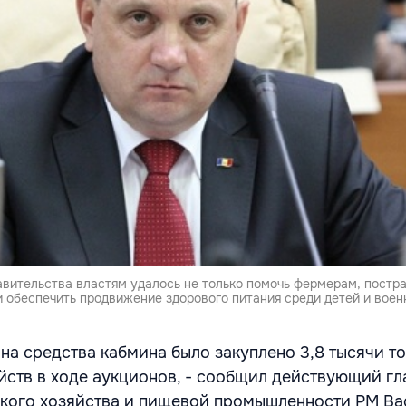
авительства властям удалось не только помочь фермерам, постр
и обеспечить продвижение здорового питания среди детей и вое
на средства кабмина было закуплено 3,8 тысячи то
йств в ходе аукционов, - сообщил действующий гл
ского хозяйства и пищевой промышленности РМ В