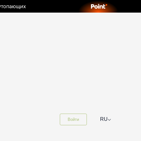
 утопающих
⌵
RU
Войти