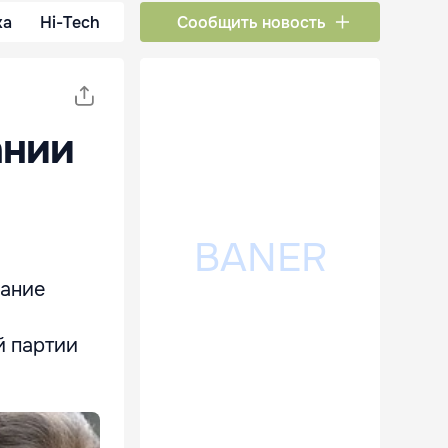
ка
Hi-Tech
Сообщить новость
ании
дание
й партии