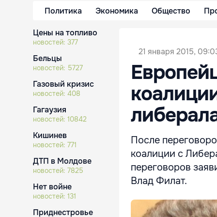
Политика
Экономика
Общество
Пр
Цены на топливо
новостей:
377
21 января 2015, 09:0
Бельцы
Европейц
новостей:
5727
Газовый кризис
коалици
новостей:
408
либерал
Гагаузия
новостей:
10842
Кишинев
После переговоро
новостей:
771
коалиции с Либера
ДТП в Молдове
переговоров заяв
новостей:
7825
Влад Филат.
Нет войне
новостей:
131
Приднестровье