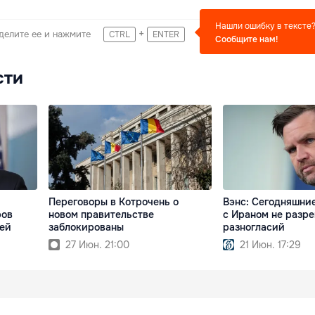
Нашли ошибку в тексте
+
делите ее и нажмите
CTRL
ENTER
Сообщите нам!
сти
Переговоры в Котрочень о
Вэнс: Cегодняшни
ров
новом правительстве
с Ираном не разре
ей
заблокированы
разногласий
27 Июн. 21:00
21 Июн. 17:29