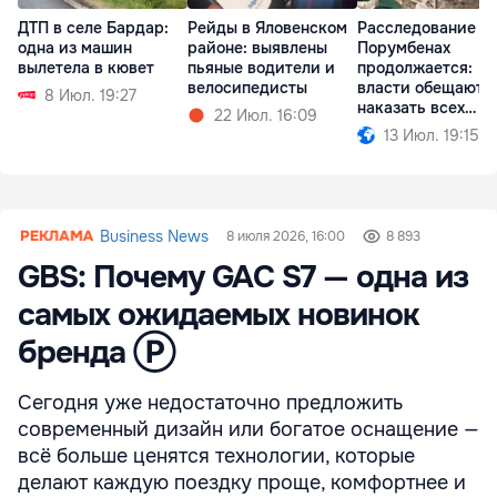
ДТП в селе Бардар:
Рейды в Яловенском
Расследование в
одна из машин
районе: выявлены
Порумбенах
вылетела в кювет
пьяные водители и
продолжается:
велосипедисты
власти обещают
8 Июл. 19:27
наказать всех
22 Июл. 16:09
причастных
13 Июл. 19:15
Business News
8 июля 2026, 16:00
8 893
GBS: Почему GAC S7 — одна из
самых ожидаемых новинок
бренда Ⓟ
Сегодня уже недостаточно предложить
современный дизайн или богатое оснащение —
всё больше ценятся технологии, которые
делают каждую поездку проще, комфортнее и