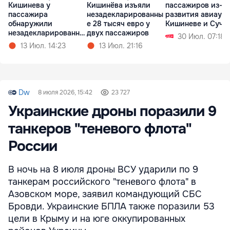
Кишинева у
Кишинёва изъяли
пассажиров из-за
пассажира
незадекларированны
развития авиаузл
обнаружили
е 28 тысяч евро у
Кишиневе и Суча
незадекларированну
двух пассажиров
30 Июл. 07:18
ю валюту
13 Июл. 14:23
13 Июл. 21:16
Dw
8 июля 2026, 15:42
23 727
Украинские дроны поразили 9
танкеров "теневого флота"
России
В ночь на 8 июля дроны ВСУ ударили по 9
танкерам российского "теневого флота" в
Азовском море, заявил командующий СБС
Бровди. Украинские БПЛА также поразили 53
цели в Крыму и на юге оккупированных