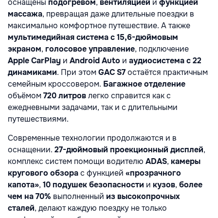
оснащены
подогревом
,
вентиляцией
и
функцией
массажа
, превращая даже длительные поездки в
максимально комфортное путешествие. А также
мультимедийная система с 15,6-дюймовым
экраном
,
голосовое управление
, подключение
Apple CarPlay
и
Android Auto
и
аудиосистема с 22
динамиками
. При этом
GAC S7
остаётся практичным
семейным кроссовером.
Багажное отделение
объёмом
720 литров
легко справится как с
ежедневными задачами, так и с длительными
путешествиями.
Современные технологии продолжаются и в
оснащении.
27-дюймовый проекционный дисплей
,
комплекс систем помощи водителю
ADAS
,
камеры
кругового обзора
с функцией
«прозрачного
капота»
,
10 подушек безопасности
и
кузов
,
более
чем на 70%
выполненный
из высокопрочных
сталей
, делают каждую поездку не только