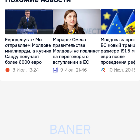
Евродепутат: Мы
Морарь: Смена
Молдова запроси
отправляем Молдове
правительства
ЕС новый транш в
миллиарды, а кузина
Молдовы не повлияет
размере 191,5 млн
Санду получает
на переговоры о
евро после
более 6000 евро
вступлении в ЕС
проведения рефо
8 Июл. 13:24
9 Июл. 21:46
10 Июл. 20:16