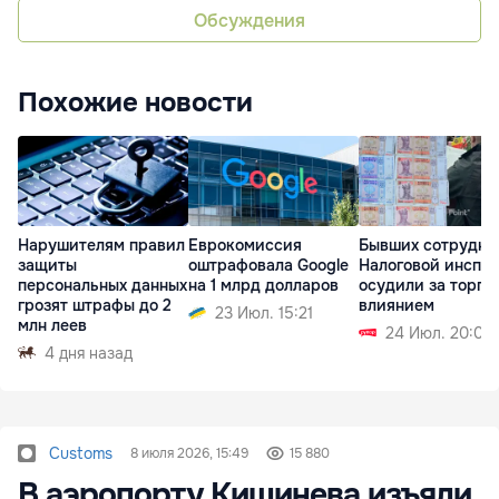
Обсуждения
Похожие новости
Нарушителям правил
Еврокомиссия
Бывших сотрудни
защиты
оштрафовала Google
Налоговой инспе
персональных данных
на 1 млрд долларов
осудили за торго
грозят штрафы до 2
влиянием
23 Июл. 15:21
млн леев
24 Июл. 20:03
4 дня назад
Customs
8 июля 2026, 15:49
15 880
В аэропорту Кишинева изъяли