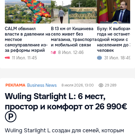
CALM обвинил
В 13 км от Кишинева
Бузу: К выборам 
власти в давлении на
село живет без
года не останется
местное
магазина, транспорта
одной мэрии с
самоуправление из-
и мобильной связи
населением до 3 
за реформы мэрий
человек
8 Июл. 12:46
11 Июл. 11:45
31 Июл. 18:49
Business News
8 июля 2026, 13:00
29 289
Wuling Starlight L: 6 мест,
простор и комфорт от 26 990€
Ⓟ
Wuling Starlight L создан для семей, которым