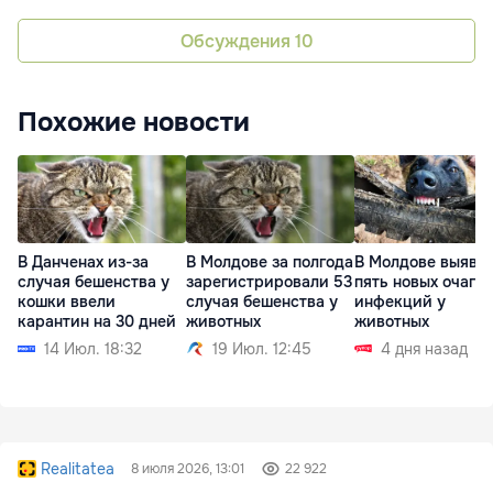
Обсуждения
10
Похожие новости
В Данченах из-за
В Молдове за полгода
В Молдове выяви
случая бешенства у
зарегистрировали 53
пять новых очагов
кошки ввели
случая бешенства у
инфекций у
карантин на 30 дней
животных
животных
14 Июл. 18:32
19 Июл. 12:45
4 дня назад
Realitatea
8 июля 2026, 13:01
22 922