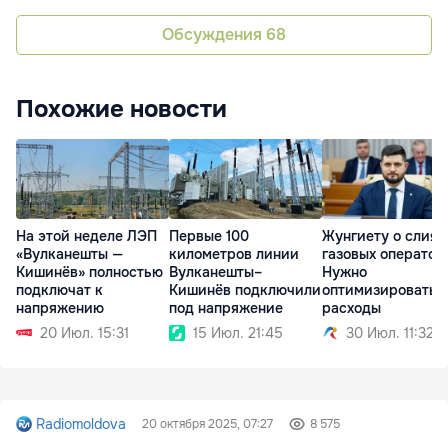
Обсуждения
68
Похожие новости
На этой неделе ЛЭП
Первые 100
Жунгиету о слия
«Вулканешты —
километров линии
газовых оператор
Кишинёв» полностью
Вулканешты–
Нужно
подключат к
Кишинёв подключили
оптимизировать 
напряжению
под напряжение
расходы
20 Июл. 15:31
15 Июл. 21:45
30 Июл. 11:32
Radiomoldova
20 октября 2025, 07:27
8 575