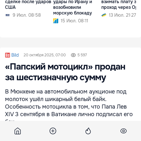
сделке после ударов
удары по Ирану и
взимать плату за
США
возобновили
проход через Ор
морскую блокаду
9 Июл. 08:58
13 Июл. 21:27
15 Июл. 08:11
Bild
20 октября 2025, 07:00
5 597
«Папский мотоцикл» продан
за шестизначную сумму
В Мюнхене на автомобильном аукционе под
молоток ушёл шикарный белый байк.
Особенность мотоцикла в том, что Папа Лев
XIV 3 сентября в Ватикане лично подписал его
бак.