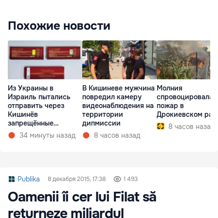
Похожие новости
Из Украины в
В Кишиневе мужчина
Молния
Израиль пытались
повредил камеру
спровоцировала
отправить через
видеонаблюдения на
пожар в
Кишинёв
территории
Дрокиевском рай
запрещённые
дипмиссии
8 часов назад
препараты
34 минуты назад
8 часов назад
Publika
8 декабря 2015, 17:38
1 493
Oamenii îi cer lui Filat să
returneze miliardul