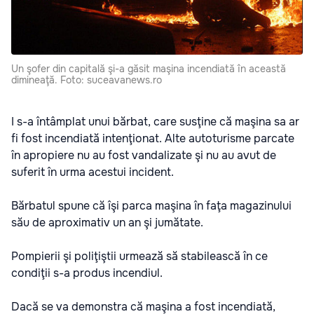
Un şofer din capitală şi-a găsit maşina incendiată în această
dimineaţă. Foto: suceavanews.ro
I s-a întâmplat unui bărbat, care susţine că maşina sa ar
fi fost incendiată intenţionat. Alte autoturisme parcate
în apropiere nu au fost vandalizate şi nu au avut de
suferit în urma acestui incident.
Bărbatul spune că îşi parca maşina în faţa magazinului
său de aproximativ un an şi jumătate.
Pompierii şi poliţiştii urmează să stabilească în ce
condiţii s-a produs incendiul.
Dacă se va demonstra că maşina a fost incendiată,