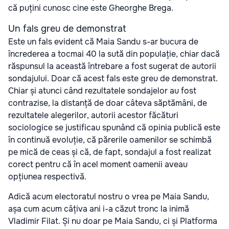
că puțini cunosc cine este Gheorghe Brega.
Un fals greu de demonstrat
Este un fals evident că Maia Sandu s-ar bucura de
încrederea a tocmai 40 la sută din populație, chiar dacă
răspunsul la această întrebare a fost sugerat de autorii
sondajului. Doar că acest fals este greu de demonstrat.
Chiar și atunci când rezultatele sondajelor au fost
contrazise, la distanță de doar câteva săptămâni, de
rezultatele alegerilor, autorii acestor făcături
sociologice se justificau spunând că opinia publică este
în continuă evoluție, că părerile oamenilor se schimbă
pe mică de ceas și că, de fapt, sondajul a fost realizat
corect pentru că în acel moment oamenii aveau
opțiunea respectivă.
Adică acum electoratul nostru o vrea pe Maia Sandu,
așa cum acum câțiva ani i-a căzut tronc la inimă
Vladimir Filat. Și nu doar pe Maia Sandu, ci și Platforma