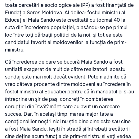
toate cercetările sociologice ale IPP) a fost finanțată de
Fundația Soros Moldova. Al doilea: fostul ministru al
Educației Maia Sandu este creditată cu tocmai 40 la
sută din încrederea populației, plasându-se pe primul
loc între toți bărbații politici de la noi, și tot ea este
candidatul favorit al moldovenilor la funcția de prim-
ministru.
Că încrederea de care se bucură Maia Sandu a fost
umflată exagerat de mult de către realizatorii acestui
sondaj este mai mult decât evident. Putem admite că
vreo câteva procente dintre moldoveni au încredere în
fostul ministru al Educației pentru că în mandatul ei s-au
întreprins un șir de pași concreți în combaterea
corupției din învățământ care au avut un oarecare
succes. Dar, în același timp, marea majoritate a
conaționalilor noștri nici nu știe bine cine este sau cine
a fost Maia Sandu. Ieșiți în stradă și întrebați trecătorii
cine deține acum funcția de prim-ministru și veți vedea