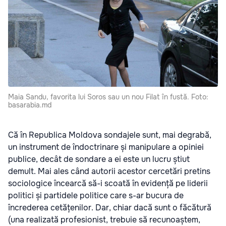
Maia Sandu, favorita lui Soros sau un nou Filat în fustă. Foto:
basarabia.md
Că în Republica Moldova sondajele sunt, mai degrabă,
un instrument de îndoctrinare și manipulare a opiniei
publice, decât de sondare a ei este un lucru știut
demult. Mai ales când autorii acestor cercetări pretins
sociologice încearcă să-i scoată în evidență pe liderii
politici și partidele politice care s-ar bucura de
încrederea cetățenilor. Dar, chiar dacă sunt o făcătură
(una realizată profesionist, trebuie să recunoaștem,