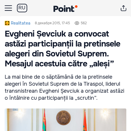
RU
Realitatea
8 декабря 2015, 17:45
562
Evgheni Șevciuk a convocat
astăzi participanții la pretinsele
alegeri din Sovietul Suprem.
Mesajul acestuia către „aleși”
La mai bine de o săptămână de la pretinsele
alegeri în Sovietul Suprem de la Tiraspol, liderul
transnistrean Evgheni Șevciuk a organizat astăzi
o întâlnire cu participanții la „scrutin”.