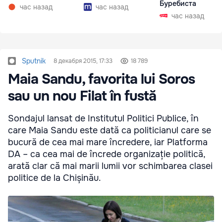
Буребиста
час назад
час назад
час назад
Sputnik
8 декабря 2015, 17:33
18 789
Maia Sandu, favorita lui Soros
sau un nou Filat în fustă
Sondajul lansat de Institutul Politici Publice, în
care Maia Sandu este dată ca politicianul care se
bucură de cea mai mare încredere, iar Platforma
DA – ca cea mai de încrede organizație politică,
arată clar că mai marii lumii vor schimbarea clasei
politice de la Chișinău.