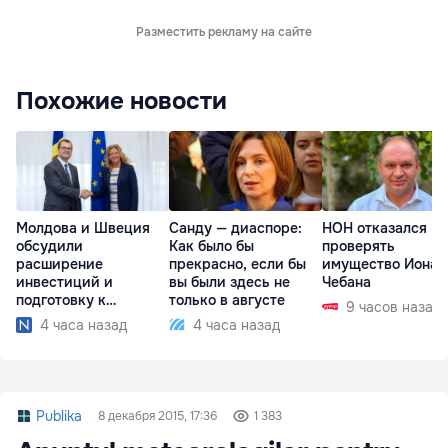
Разместить рекламу на сайте
Похожие новости
Молдова и Швеция
Санду — диаспоре:
НОН отказался
обсудили
Как было бы
проверять
расширение
прекрасно, если бы
имущество Иона
инвестиций и
вы были здесь не
Чебана
подготовку к
только в августе
9 часов назад
отопительному
4 часа назад
4 часа назад
сезону
Publika
8 декабря 2015, 17:36
1 383