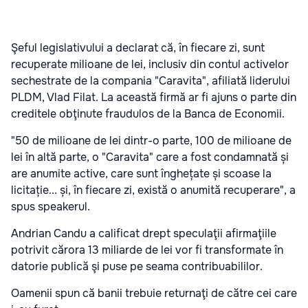
Şeful legislativului a declarat că, în fiecare zi, sunt
recuperate milioane de lei, inclusiv din contul activelor
sechestrate de la compania "Caravita", afiliată liderului
PLDM, Vlad Filat. La această firmă ar fi ajuns o parte din
creditele obţinute fraudulos de la Banca de Economii.
"50 de milioane de lei dintr-o parte, 100 de milioane de
lei în altă parte, o "Caravita" care a fost condamnată și
are anumite active, care sunt înghețate și scoase la
licitație... și, în fiecare zi, există o anumită recuperare", a
spus speakerul.
Andrian Candu a calificat drept speculaţii afirmaţiile
potrivit cărora 13 miliarde de lei vor fi transformate în
datorie publică şi puse pe seama contribuabililor.
Oamenii spun că banii trebuie returnaţi de către cei care