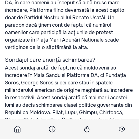
DA, în care oamenii au început să aibă brusc mare
încredere, Platforma fiind devansată la acest capitol
doar de Partidul Nostru al lui Renato Usatâi. Un
paradox dacă ținem cont de faptul că numărul
oamenilor care participă la acțiunile de protest
organizate în Piața Marii Adunări Naționale scade
vertiginos de la o săptămână la alta.
Sondajul care anunţă schimbarea?
Acest sondaj arată, de fapt, nu că moldovenii au
încredere în Maia Sandu și Platforma DA, ci Fundația
Soros, George Soros și cei care stau în spatele
miliardarului american de origine maghiară au încredere
în respectivii. Acest sondaj arată că mai marii acestei
lumi au decis schimbarea clasei politice guvernante din
Republica Moldova. Filat, Lupu, Ghimpu, Chirtoacă,
Diacov, Plahotniuc, Timofti, Candu nu mai sunt buni.
Stăpânii lumii au decis înlocuirea lor cu Sandu, Leancă
și cei de la Platforma DA.