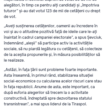
alegători, în timp ce pentru alți candidați și „împotriva
tuturor” și-au dat votul 123 de mii de cetățeni cu drept
de vot.
„Aveți susținerea cetățenilor, oamenii au încredere în
voi și au o atitudine pozitivă față de ideile care le-ați
înaintat în cadrul campaniei electorale”, a spus Șevciuk,
îndemnând „aleșii” să participe activ la activitățile
sociale, să nu piardă legătura cu cetățenii, să colecteze
de la aceștia propunerile și, în măsura posibilităților să
le realizeze.
„Astăzi, în fața țării sunt probleme foarte importante.
Asta înseamnă, în primul rând, stabilizarea situației
social-economice cu calcularea acelor riscuri care stau
în fața republicii. Anume de asta, este important, ca
după euforia alegerilor să trecem la o activitate
constructivă, îndreptată spre dezvoltarea statului
transnistrean”, a mai spus liderul de la Tiraspol.