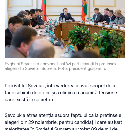
Evgheni Șevciuk a convocat astăzi participanții la pretinsele
alegeri din Sovietul Suprem. Foto: president.gospmr.ru
Potrivit lui Șevciuk, întrevederea a avut scopul de a
face schimb de opinii și a elimina o anumită tensiune
care există în societate.
Șevciuk a atras atenția asupra faptului că la pretinsele
alegeri din 29 noiembrie, pentru candidații care au luat
majoritatea în Sovietul Suprem au votat 89 de mii de