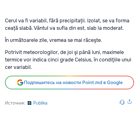
Cerul va fi variabil, fără precipitații. Izolat, se va forma
ceață slabă. Vântul va sufla din est, slab la moderat.
În următoarele zile, vremea se mai răceşte.
Potrivit meteorologilor, de joi şi până luni, maximele
termice vor indica cinci grade Celsius, în condiţiile unui
cer variabil.
Подпишитесь на новости Point.md в Google
Источник
Publika