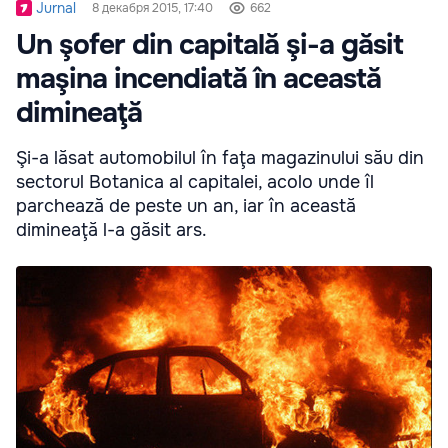
Jurnal
8 декабря 2015, 17:40
662
Un şofer din capitală şi-a găsit
maşina incendiată în această
dimineaţă
Şi-a lăsat automobilul în faţa magazinului său din
sectorul Botanica al capitalei, acolo unde îl
parchează de peste un an, iar în această
dimineaţă l-a găsit ars.