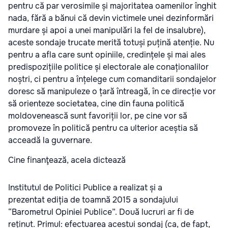
pentru că par verosimile și majoritatea oamenilor înghit
nada, fără a bănui că devin victimele unei dezinformări
murdare și apoi a unei manipulări la fel de insalubre),
aceste sondaje trucate merită totuși puțină atenție. Nu
pentru a afla care sunt opiniile, credințele și mai ales
predispozițiile politice și electorale ale conaționalilor
noștri, ci pentru a înțelege cum comanditarii sondajelor
doresc să manipuleze o țară întreagă, în ce direcție vor
să orienteze societatea, cine din fauna politică
moldovenească sunt favoriții lor, pe cine vor să
promoveze în politică pentru ca ulterior aceștia să
acceadă la guvernare.
Cine finanţează, acela dictează
Institutul de Politici Publice a realizat și a
prezentat ediția de toamnă 2015 a sondajului
“Barometrul Opiniei Publice”. Două lucruri ar fi de
reținut. Primul: efectuarea acestui sondaj (ca, de fapt,