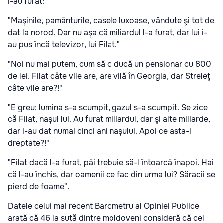
i-au furat:
"Maşinile, pamânturile, casele luxoase, vândute şi tot de
dat la norod. Dar nu aşa că miliardul l-a furat, dar lui i-
au pus încă televizor, lui Filat."
"Noi nu mai putem, cum să o ducă un pensionar cu 800
de lei. Filat câte vile are, are vilă în Georgia, dar Streleţ
câte vile are?!"
"E greu: lumina s-a scumpit, gazul s-a scumpit. Se zice
că Filat, naşul lui. Au furat miliardul, dar şi alte miliarde,
dar i-au dat numai cinci ani naşului. Apoi ce asta-i
dreptate?!"
"Filat dacă l-a furat, păi trebuie să-l întoarcă înapoi. Hai
că l-au închis, dar oamenii ce fac din urma lui? Săracii se
pierd de foame".
Datele celui mai recent Barometru al Opiniei Publice
arată că 46 la sută dintre moldoveni consideră că cel