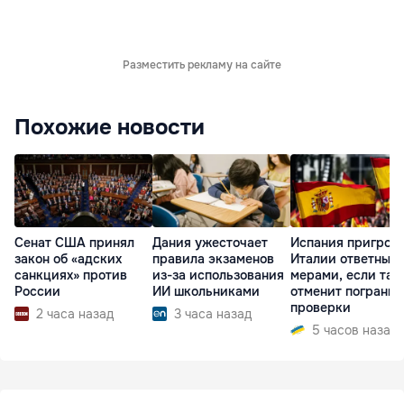
Разместить рекламу на сайте
Похожие новости
Сенат США принял
Дания ужесточает
Испания пригроз
закон об «адских
правила экзаменов
Италии ответным
санкциях» против
из-за использования
мерами, если та 
России
ИИ школьниками
отменит пограни
проверки
2 часа назад
3 часа назад
5 часов назад