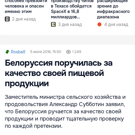
способен превзойти
производству чипов
расширяющие
человека и опасен
в Техасе обойдется
зрение до
именно этим
SpaceX в 16,8
инфракрасного
миллиардов
диапазона
2 дня назад
долларов
3 дня назад
4 дня назад
Rosbalt
5 июля 2016, 15:50
1 249
Белоруссия поручилась за
качество своей пищевой
продукции
Заместитель министра сельского хозяйства и
продовольствия Александр Субботин заявил,
что Белоруссия ручается за качество своей
продукции и проводит тщательную проверку
по каждой претензии.