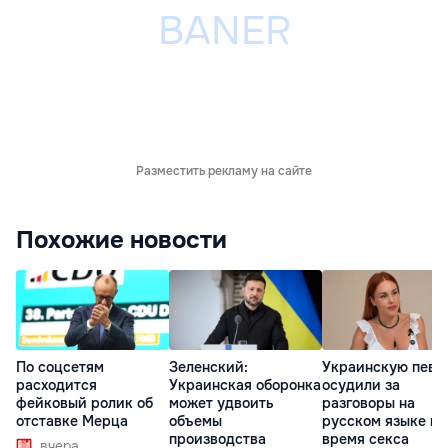
Разместить рекламу на сайте
Похожие новости
По соцсетям
Зеленский:
Украинскую певи
расходится
Украинская оборонка
осудили за
фейковый ролик об
может удвоить
разговоры на
отставке Мерца
объемы
русском языке во
производства
время секса
вчера