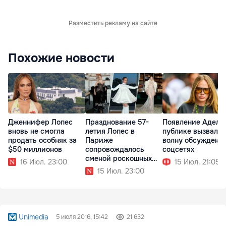
Разместить рекламу на сайте
Похожие новости
Дженнифер Лопес
Празднование 57-
Появление Адель
вновь не смогла
летия Лопес в
публике вызвало
продать особняк за
Париже
волну обсуждени
$50 миллионов
сопровождалось
соцсетях
сменой роскошных
16 Июл. 23:00
15 Июл. 21:05
образов
15 Июл. 23:00
Unimedia
5 июля 2016, 15:42
21 632