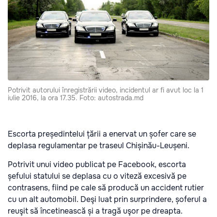
Potrivit autorului înregistrării video, incidentul ar fi avut loc la 1
iulie 2016, la ora 17.35. Foto: autostrada.md
Escorta președintelui țării a enervat un șofer care se
deplasa regulamentar pe traseul Chișinău-Leușeni.
Potrivit unui video publicat pe Facebook, escorta
șefului statului se deplasa cu o viteză excesivă pe
contrasens, fiind pe cale să producă un accident rutier
cu un alt automobil. Deşi luat prin surprindere, șoferul a
reuşit să încetinească și a tragă uşor pe dreapta.