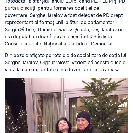
Totodată, la sfârșitul anului 2015, când PL, PLDM şi PD
purtau discuții pentru formarea coaliţiei de
guvernare, Serghei Iaralov a fost delegat de PD drept
reprezentant al formațiunii, alături de parlamentarii
Sergiu Sîrbu şi Dumitru Diacov. Și asta, deși Iaralov nu
era deputat, ci doar figura cu numărul 129 în lista
Consiliului Politic Naţional al Partidului Democrat.
Din pozele afișate pe rețelele de socializare de soția lui
Serghei Iaralov, Olga Iaralova, vedem că acesta duce o
viață la care majoritatea moldovenilor nici că ar visa.