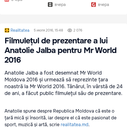
вчера
вчера
Realitatea
5 июля 2016, 15:48
2 076
Filmulețul de prezentare a lui
Anatolie Jalba pentru Mr World
2016
Anatolie Jalba a fost desemnat Mr World
Moldova 2016 și urmează să reprezinte țara
noastră la Mr World 2016. Tânărul, în vârstă de 24
de ani, a făcut public filmulețul său de prezentare.
Anatolie spune despre Republica Moldova că este o
țară mică și însorită, iar despre el că este pasionat de
sport, muzică și artă, scrie
realitatea.md
.