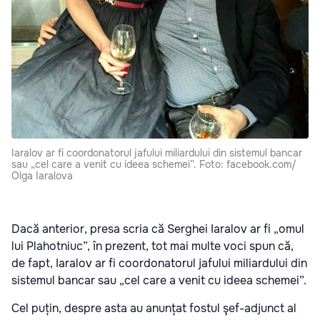
Iaralov ar fi coordonatorul jafului miliardului din sistemul bancar
sau „cel care a venit cu ideea schemei”. Foto: facebook.com/
Olga Iaralova
Dacă anterior, presa scria că Serghei Iaralov ar fi „omul
lui Plahotniuc”, în prezent, tot mai multe voci spun că,
de fapt, Iaralov ar fi coordonatorul jafului miliardului din
sistemul bancar sau „cel care a venit cu ideea schemei”.
Cel puțin, despre asta au anunțat fostul şef-adjunct al