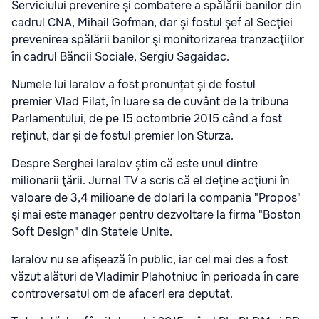
Serviciului prevenire şi combatere a spălării banilor din
cadrul CNA, Mihail Gofman, dar și fostul şef al Secţiei
prevenirea spălării banilor şi monitorizarea tranzacţiilor
în cadrul Băncii Sociale, Sergiu Sagaidac.
Numele lui Iaralov a fost pronunțat și de fostul
premier Vlad Filat, în luare sa de cuvânt de la tribuna
Parlamentului, de pe 15 octombrie 2015 când a fost
reținut, dar și de fostul premier Ion Sturza.
Despre Serghei Iaralov știm că este unul dintre
milionarii ţării. Jurnal TV a scris că el deţine acţiuni în
valoare de 3,4 milioane de dolari la compania "Propos"
şi mai este manager pentru dezvoltare la firma "Boston
Soft Design" din Statele Unite.
Iaralov nu se afișează în public, iar cel mai des a fost
văzut alături de Vladimir Plahotniuc în perioada în care
controversatul om de afaceri era deputat.