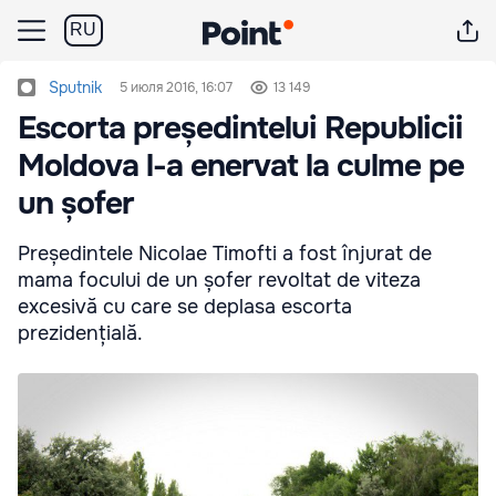
RU
Sputnik
5 июля 2016, 16:07
13 149
Escorta președintelui Republicii
Moldova l-a enervat la culme pe
un șofer
Președintele Nicolae Timofti a fost înjurat de
mama focului de un șofer revoltat de viteza
excesivă cu care se deplasa escorta
prezidențială.