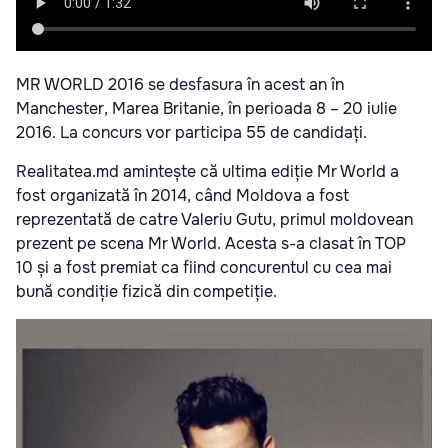
MR WORLD 2016 se desfasura în acest an în
Manchester, Marea Britanie, în perioada 8 – 20 iulie
2016. La concurs vor participa 55 de candidați.
Realitatea.md amintește că ultima ediție Mr World a
fost organizată în 2014, când Moldova a fost
reprezentată de catre Valeriu Gutu, primul moldovean
prezent pe scena Mr World. Acesta s-a clasat în TOP
10 și a fost premiat ca fiind concurentul cu cea mai
bună condiție fizică din competiție.