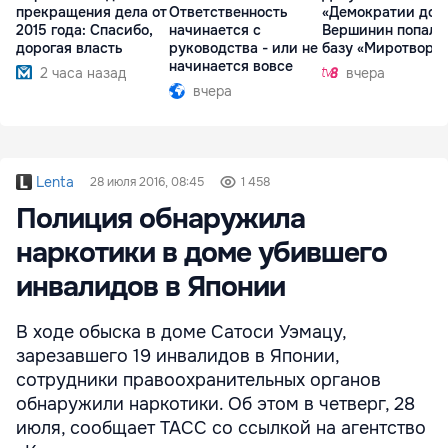
прекращения дела от
Ответственность
«Демократии дом
2015 года: Спасибо,
начинается с
Вершинин попал 
дорогая власть
руководства - или не
базу «Миротворц
начинается вовсе
2 часа назад
вчера
вчера
Lenta
28 июля 2016, 08:45
1 458
Полиция обнаружила
наркотики в доме убившего
инвалидов в Японии
В ходе обыска в доме Сатоси Уэмацу,
зарезавшего 19 инвалидов в Японии,
сотрудники правоохранительных органов
обнаружили наркотики. Об этом в четверг, 28
июля, сообщает ТАСС со ссылкой на агентство