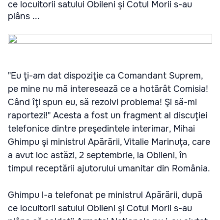
ce locuitorii satului Obileni şi Cotul Morii s-au
plâns ...
"Eu ţi-am dat dispoziţie ca Comandant Suprem,
pe mine nu mă interesează ce a hotărât Comisia!
Când îţi spun eu, să rezolvi problema! Şi să-mi
raportezi!" Acesta a fost un fragment al discuţiei
telefonice dintre preşedintele interimar, Mihai
Ghimpu şi ministrul Apărării, Vitalie Marinuţa, care
a avut loc astăzi, 2 septembrie, la Obileni, în
timpul receptării ajutorului umanitar din România.
Ghimpu l-a telefonat pe ministrul Apărării, după
ce locuitorii satului Obileni şi Cotul Morii s-au