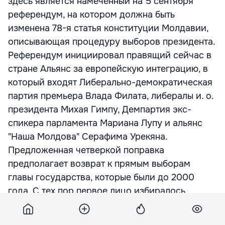
здесь является намеченный на 5 сентября
референдум, на котором должна быть
изменена 78-я статья конституции Молдавии,
описывающая процедуру выборов президента.
Референдум инициировал правящий сейчас в
стране Альянс за европейскую интеграцию, в
который входят Либерально-демократическая
партия премьера Влада Филата, либералы и. о.
президента Михая Гимпу, Демпартия экс-
спикера парламента Мариана Лупу и альянс
"Наша Молдова" Серафима Урекяна.
Предложенная четверкой поправка
предполагает возврат к прямым выборам
главы государства, которые были до 2000
года. С тех пор первое лицо избиралось
парламентским большинством. Однако год
назад молдавская власть оказалась