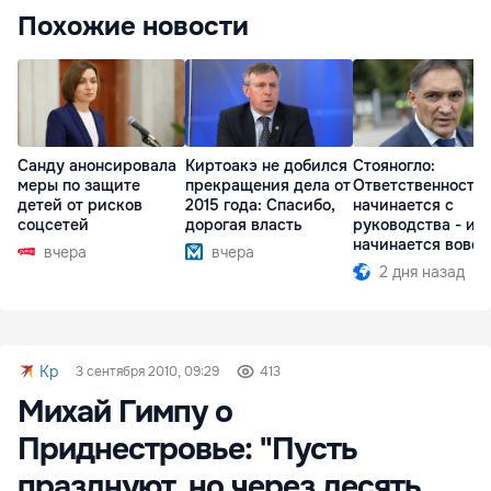
Похожие новости
Санду анонсировала
Киртоакэ не добился
Стояногло:
меры по защите
прекращения дела от
Ответственность
детей от рисков
2015 года: Спасибо,
начинается с
соцсетей
дорогая власть
руководства - ил
начинается вовсе
вчера
вчера
2 дня назад
Kp
3 сентября 2010, 09:29
413
Михай Гимпу о
Приднестровье: "Пусть
празднуют, но через десять