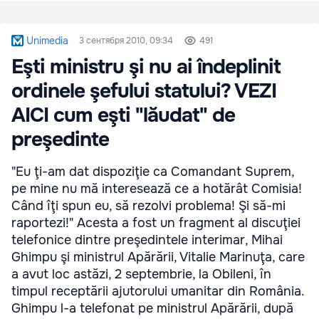
Unimedia
3 сентября 2010, 09:34
491
Eşti ministru şi nu ai îndeplinit
ordinele şefului statului? VEZI
AICI cum eşti "lăudat" de
preşedinte
"Eu ţi-am dat dispoziţie ca Comandant Suprem,
pe mine nu mă interesează ce a hotărât Comisia!
Când îţi spun eu, să rezolvi problema! Şi să-mi
raportezi!" Acesta a fost un fragment al discuţiei
telefonice dintre preşedintele interimar, Mihai
Ghimpu şi ministrul Apărării, Vitalie Marinuţa, care
a avut loc astăzi, 2 septembrie, la Obileni, în
timpul receptării ajutorului umanitar din România.
Ghimpu l-a telefonat pe ministrul Apărării, după