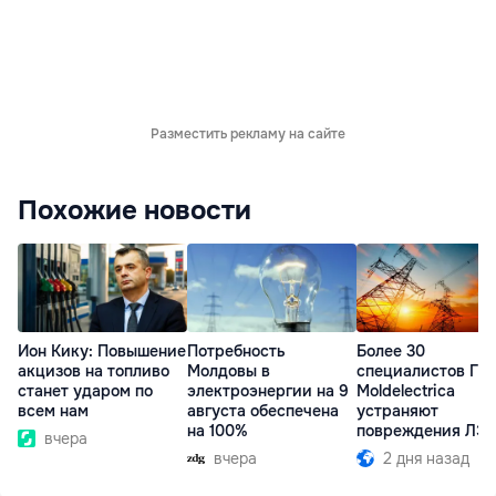
Разместить рекламу на сайте
Похожие новости
Ион Кику: Повышение
Потребность
Более 30
акцизов на топливо
Молдовы в
специалистов ГП
станет ударом по
электроэнергии на 9
Moldelectrica
всем нам
августа обеспечена
устраняют
на 100%
повреждения ЛЭ
вчера
Бельцы-Днестров
вчера
2 дня назад