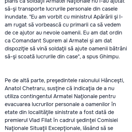
plâns că soldaţii Armatei Naţionale nu i-au ajutat
să-şi transporte lucrurile personale din casele
inundate. "Eu am vorbit cu ministrul Apărării şi l-
am rugat să vorbească cu primarii ca să vedem
de ce ajutor au nevoie oamenii. Eu am dat ordin
ca Comandant Suprem al Armatei şi am dat
dispoziţie să vină soldaţii să ajute oamenii bătrâni
să-şi scoată lucrurile din case", a spus Ghimpu.
Pe de altă parte, preşedintele raionului Hânceşti,
Anatol Chetraru, susţine că indicaţia de a nu
utiliza contingentul Armatei Naţionale pentru
evacuarea lucrurilor personale a oamenilor în
etate din localităţile sinistrate a fost dată de
premierul Vlad Filat în cadrul şedinţei Comisiei
Naţionale Situaţii Excepţionale, lăsând să se