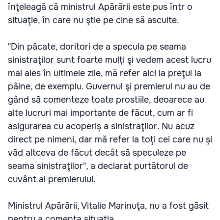
înţeleagă că ministrul Apărării este pus într o
situaţie, în care nu ştie pe cine să asculte.
"Din păcate, doritori de a specula pe seama
sinistraţilor sunt foarte mulţi şi vedem acest lucru
mai ales în ultimele zile, mă refer aici la preţul la
pâine, de exemplu. Guvernul şi premierul nu au de
gând să comenteze toate prostiile, deoarece au
alte lucruri mai importante de făcut, cum ar fi
asigurarea cu acoperiş a sinistraţilor. Nu acuz
direct pe nimeni, dar mă refer la toţi cei care nu şi
văd altceva de făcut decât să speculeze pe
seama sinistraţilor", a declarat purtătorul de
cuvânt al premierului.
Ministrul Apărării, Vitalie Marinuţa, nu a fost găsit
pentru a comenta situaţia.