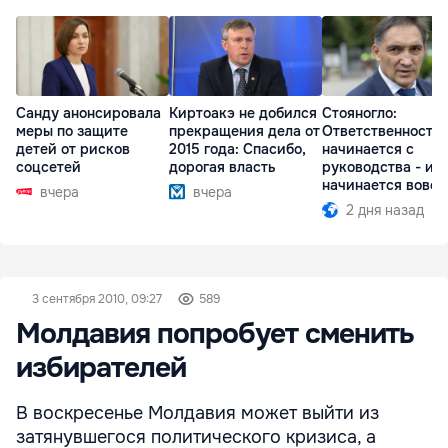
Санду анонсировала
Киртоакэ не добился
Стояногло:
меры по защите
прекращения дела от
Ответственность
детей от рисков
2015 года: Спасибо,
начинается с
соцсетей
дорогая власть
руководства - ил
начинается вовсе
вчера
вчера
2 дня назад
3 сентября 2010, 09:27
589
Молдавия попробует сменить
избирателей
В воскресенье Молдавия может выйти из
затянувшегося политического кризиса, а