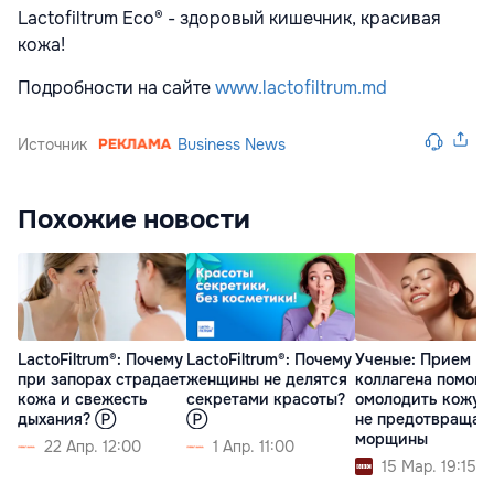
Lactofiltrum Eco® - здоровый кишечник, красивая
кожа!
Подробности на сайте
www.lactofiltrum.md
Источник
Business News
Похожие новости
LactoFiltrum®: Почему
LactoFiltrum®: Почему
Ученые: Прием
при запорах страдает
женщины не делятся
коллагена помога
кожа и свежесть
секретами красоты?
омолодить кожу, 
дыхания? Ⓟ
Ⓟ
не предотвращае
морщины
22 Апр. 12:00
1 Апр. 11:00
15 Мар. 19:15