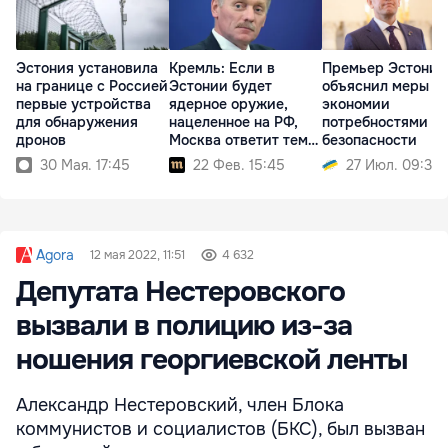
Эстония установила
Кремль: Если в
Премьер Эстонии
на границе с Россией
Эстонии будет
объяснил меры п
первые устройства
ядерное оружие,
экономии
для обнаружения
нацеленное на РФ,
потребностями
дронов
Москва ответит тем
безопасности
же
30 Мая. 17:45
22 Фев. 15:45
27 Июл. 09:36
Agora
12 мая 2022, 11:51
4 632
Депутата Нестеровского
вызвали в полицию из-за
ношения георгиевской ленты
Александр Нестеровский, член Блока
коммунистов и социалистов (БКС), был вызван