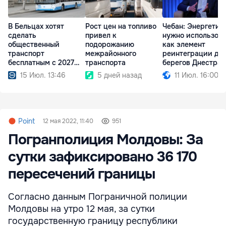
В Бельцах хотят
Рост цен на топливо
Чебан: Энергетик
сделать
привел к
нужно использов
общественный
подорожанию
как элемент
транспорт
межрайонного
реинтеграции дв
бесплатным с 2027
транспорта
берегов Днестра
года
15 Июл. 13:46
5 дней назад
11 Июл. 16:00
Point
12 мая 2022, 11:40
951
Погранполиция Молдовы: За
сутки зафиксировано 36 170
пересечений границы
Согласно данным Пограничной полиции
Молдовы на утро 12 мая, за сутки
государственную границу республики