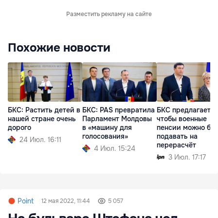
Разместить рекламу на сайте
Похожие новости
БКС: Растить детей в
БКС: PAS превратила
БКС предлагает,
нашей стране очень
Парламент Молдовы
чтобы военные
дорого
в «машину для
пенсии можно бы
голосования»
подавать на
24 Июл. 16:11
перерасчёт
4 Июл. 15:24
3 Июл. 17:17
Point
12 мая 2022, 11:44
5 057