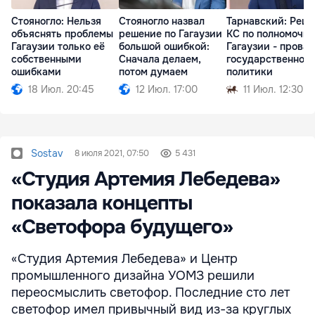
Стояногло: Нельзя
Стояногло назвал
Тарнавский: Реш
объяснять проблемы
решение по Гагаузии
КС по полномочи
Гагаузии только её
большой ошибкой:
Гагаузии - провал
собственными
Сначала делаем,
государственной
ошибками
потом думаем
политики
18 Июл. 20:45
12 Июл. 17:00
11 Июл. 12:30
Sostav
8 июля 2021, 07:50
5 431
«Студия Артемия Лебедева»
показала концепты
«Светофора будущего»
«Студия Артемия Лебедева» и Центр
промышленного дизайна УОМЗ решили
переосмыслить светофор. Последние сто лет
светофор имел привычный вид из-за круглых