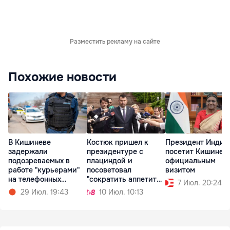
Разместить рекламу на сайте
Похожие новости
В Кишиневе
Костюк пришел к
Президент Индии
задержали
президентуре с
посетит Кишинев 
подозреваемых в
плациндой и
официальным
работе "курьерами"
посоветовал
визитом
на телефонных
"сократить аппетит
7 Июл. 20:24
мошенников
чиновников"
29 Июл. 19:43
10 Июл. 10:13