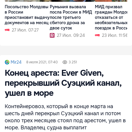
Посольство Молдовы
Румыния вызвала
МИД призвал
в России
посла России в МИД
граждан Молдовы
приостановит выдачу
после третьего
отказаться от
документов на месяц
сбитого дрона за
необязательных
двое суток
поездок в Россию
27 Июл. 07:27
27 Июл. 09:24
23 Июл. 11:56
Mir24
8 июля 2021, 07:40
3 251
Конец ареста: Ever Given,
перекрывший Суэцкий канал,
ушел в море
Контейнеровоз, который в конце марта на
шесть дней перекрыл Суэцкий канал и потом
около трех месяцев стоял под арестом, ушел в
море. Владелец судна выплатит