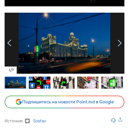
1
/
7
Подпишитесь на новости Point.md в Google
Источник
Sostav