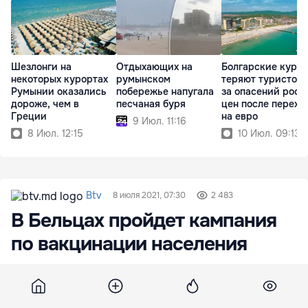
Шезлонги на
Отдыхающих на
Болгарские куро
некоторых курортах
румынском
теряют туристов 
Румынии оказались
побережье напугала
за опасений рост
дороже, чем в
песчаная буря
цен после перехо
Греции
на евро
9 Июл. 11:16
8 Июл. 12:15
10 Июл. 09:13
Btv
8 июля 2021, 07:30
2 483
В Бельцах пройдет кампания
по вакцинации населения
Отдел здравоохранения Бельц планирует
провести марафон массовой вакцинации