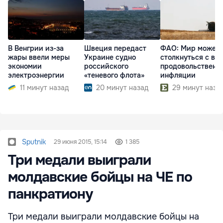
В Венгрии из-за
Швеция передаст
ФАО: Мир может
жары ввели меры
Украине судно
столкнуться с во
экономии
российского
продовольственн
электроэнергии
«теневого флота»
инфляции
11 минут назад
20 минут назад
29 минут наза
Sputnik
29 июня 2015, 15:14
1 385
Три медали выиграли
молдавские бойцы на ЧЕ по
панкратиону
Три медали выиграли молдавские бойцы на