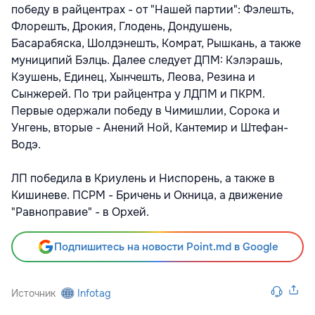
победу в райцентрах - от "Нашей партии": Фэлешть,
Флорешть, Дрокия, Глодень, Дондушень,
Басарабяска, Шолдэнешть, Комрат, Рышкань, а также
муниципий Бэлць. Далее следует ДПМ: Кэлэрашь,
Кэушень, Единец, Хынчешть, Леова, Резина и
Сынжерей. По три райцентра у ЛДПМ и ПКРМ.
Первые одержали победу в Чимишлии, Сорока и
Унгень, вторые - Анений Ной, Кантемир и Штефан-
Водэ.
ЛП победила в Криулень и Ниспорень, а также в
Кишиневе. ПСРМ - Бричень и Окница, а движение
"Равноправие" - в Орхей.
Подпишитесь на новости Point.md в Google
Источник
Infotag