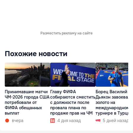
Разместить рекламу на сайте
Похожие новости
Принимавшие матчи
Главу ФИФА
Борец Василий
ЧМ-2026 города США
собираются сместить
Дьякон завоевал
потребовали от
с должности после
золото на
ФИФА обещанных
провала плана по
международном
выплат
продаже прав на ЧМ
турнире в Турции
вчера
4 дня назад
5 дней назад