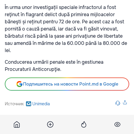
În urma unor investigații speciale infractorul a fost
reţinut în flagrant delict după primirea mijloacelor
băneşti și reținut pentru 72 de ore. Pe acest caz a fost
pornită o cauză penală, iar dacă va fi găsit vinovat,
bărbatul riscă până la șase ani privaţiune de libertate
sau amendă în mărime de la 60.000 până la 80.000 de
lei.
Conducerea urmării penale este în gestiunea
Procuraturii Anticorupţie.
Подпишитесь на новости Point.md в Google
Источник
Unimedia