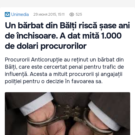
Unimedia
29 июня 2015, 15:11
525
Un bărbat din Bălți riscă șase ani
de închisoare. A dat mită 1.000
de dolari procurorilor
Procurorii Anticorupție au reținut un bărbat din
Bălți, care este cercertat penal pentru trafic de
influență. Acesta a mituit procurorii și angajații
poliției pentru o decizie în favoarea sa.