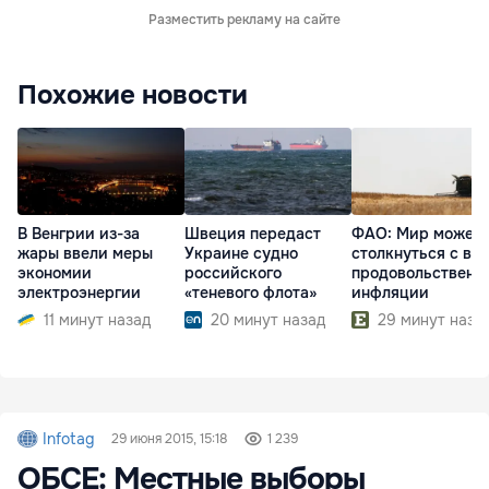
Разместить рекламу на сайте
Похожие новости
В Венгрии из-за
Швеция передаст
ФАО: Мир может
жары ввели меры
Украине судно
столкнуться с во
экономии
российского
продовольственн
электроэнергии
«теневого флота»
инфляции
11 минут назад
20 минут назад
29 минут наза
Infotag
29 июня 2015, 15:18
1 239
ОБСЕ: Местные выборы