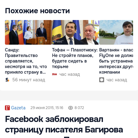
Похожие новости
Санду:
Тофан — Плахотнюку:
Вартанян - властя
Правительство
Не стройте планов,
FlyOne не должна
справляется,
будете сидеть в
быть устранена в
несмотря на то, что
тюрьме
интересах другой
приняло страну в
компании
час назад
разгар кризиса
56 минут назад
час назад
Gazeta
29 июня 2015, 15:16
8 072
Facebook заблокировал
страницу писателя Багирова