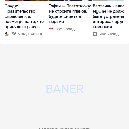
Санду:
Тофан — Плахотнюку:
Вартанян - властя
Правительство
Не стройте планов,
FlyOne не должна
справляется,
будете сидеть в
быть устранена в
несмотря на то, что
тюрьме
интересах другой
приняло страну в
компании
час назад
разгар кризиса
56 минут назад
час назад