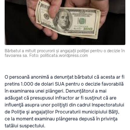
Bărbatul a mituit procurorii și angajații poliției pentru o decizie în
favoarea sa. Foto: politicata.wordpress.com
O persoană anonimă a denunțat bărbatul că acesta ar fi
pretins 1.000 de dolari SUA pentru o decizie favorabilă
în examinarea unei plângeri. Denunțătorul a mai
adăugat că presupusul infractor ar fi susţinut că are
influenţă asupra unor poliţişti din cadrul Inspectoratului
de Poliţie şi angajaților Procuraturii municipiului Bălţi,
ce la moment examinau plângerea depusă în privinţa
tatălui suspectului.