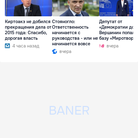
Киртоакэ не добился
Стояногло:
Депутат от
прекращения дела от
Ответственность
«Демократии дом
2015 года: Спасибо,
начинается с
Вершинин попал 
дорогая власть
руководства - или не
базу «Миротворц
начинается вовсе
4 часа назад
вчера
вчера