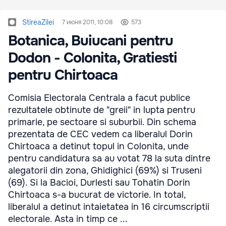
StireaZilei
7 июня 2011, 10:08
573
Botanica, Buiucani pentru
Dodon - Colonita, Gratiesti
pentru Chirtoaca
Comisia Electorala Centrala a facut publice
rezultatele obtinute de "greii" in lupta pentru
primarie, pe sectoare si suburbii. Din schema
prezentata de CEC vedem ca liberalul Dorin
Chirtoaca a detinut topul in Colonita, unde
pentru candidatura sa au votat 78 la suta dintre
alegatorii din zona, Ghidighici (69%) si Truseni
(69). Si la Bacioi, Durlesti sau Tohatin Dorin
Chirtoaca s-a bucurat de victorie. In total,
liberalul a detinut intaietatea in 16 circumscriptii
electorale. Asta in timp ce ...