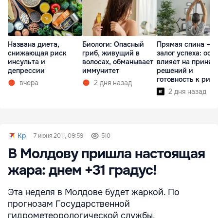
Названа диета,
Биологи: Опасный
Прямая спина —
снижающая риск
гриб, живущий в
залог успеха: оса
инсульта и
волосах, обманывает
влияет на принят
депрессии
иммунитет
решений и
готовность к рис
вчера
2 дня назад
2 дня назад
Kp
7 июня 2011, 09:59
510
В Молдову пришла настоящая
жара: днем +31 градус!
Эта неделя в Молдове будет жаркой. По
прогнозам Государственной
гидрометеорологической службы,