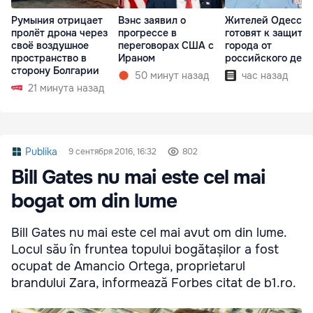
Румыния отрицает
Вэнс заявил о
Жителей Одессы
пролёт дрона через
прогрессе в
готовят к защите
своё воздушное
переговорах США с
города от
пространство в
Ираном
российского деса
сторону Болгарии
50 минут назад
час назад
21 минута назад
Publika
9 сентября 2016, 16:32
802
Bill Gates nu mai este cel mai
bogat om din lume
Bill Gates nu mai este cel mai avut om din lume.
Locul său în fruntea topului bogătașilor a fost
ocupat de Amancio Ortega, proprietarul
brandului Zara, informează Forbes citat de b1.ro.