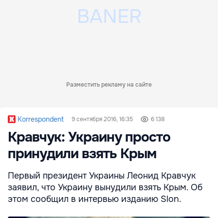
Разместить рекламу на сайте
Korrespondent
9 сентября 2016, 16:35
6 138
Кравчук: Украину просто
принудили взять Крым
Первый президент Украины Леонид Кравчук
заявил, что Украину вынудили взять Крым. Об
этом сообщил в интервью изданию Slon.