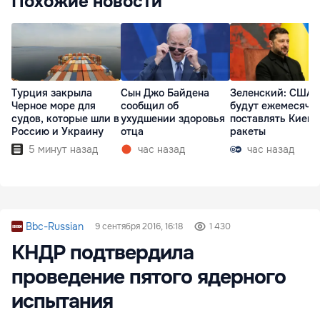
Похожие новости
Турция закрыла
Сын Джо Байдена
Зеленский: США
Черное море для
сообщил об
будут ежемесячн
судов, которые шли в
ухудшении здоровья
поставлять Киеву
Россию и Украину
отца
ракеты
5 минут назад
час назад
час назад
Bbc-Russian
9 сентября 2016, 16:18
1 430
КНДР подтвердила
проведение пятого ядерного
испытания