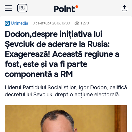
RU
Unimedia
9 сентября 2016, 16:39
1 270
Dodon,despre inițiativa lui
Șevciuk de aderare la Rusia:
Exagerează! Această regiune a
fost, este și va fi parte
componentă a RM
Liderul Partidului Socialiștilor, Igor Dodon, califică
decretul lui Șevciuk, drept o acțiune electorală.