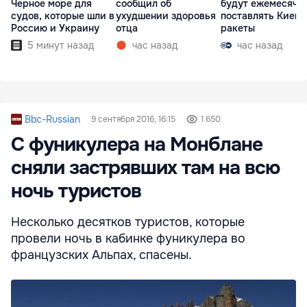
Черное море для
сообщил об
будут ежемесячн
судов, которые шли в
ухудшении здоровья
поставлять Киеву
Россию и Украину
отца
ракеты
5 минут назад
час назад
час назад
Bbc-Russian
9 сентября 2016, 16:15
1 650
С фуникулера на Монблане
сняли застрявших там на всю
ночь туристов
Несколько десятков туристов, которые
провели ночь в кабинке фуникулера во
французских Альпах, спасены.