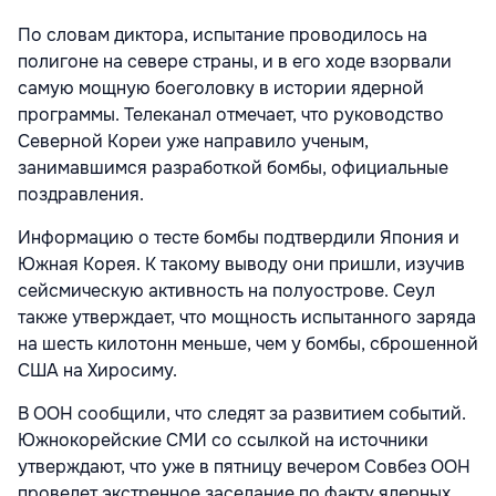
По словам диктора, испытание проводилось на
полигоне на севере страны, и в его ходе взорвали
самую мощную боеголовку в истории ядерной
программы. Телеканал отмечает, что руководство
Северной Кореи уже направило ученым,
занимавшимся разработкой бомбы, официальные
поздравления.
Информацию о тесте бомбы подтвердили Япония и
Южная Корея. К такому выводу они пришли, изучив
сейсмическую активность на полуострове. Сеул
также утверждает, что мощность испытанного заряда
на шесть килотонн меньше, чем у бомбы, сброшенной
США на Хиросиму.
В ООН сообщили, что следят за развитием событий.
Южнокорейские СМИ со ссылкой на источники
утверждают, что уже в пятницу вечером Совбез ООН
проведет экстренное заседание по факту ядерных