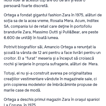
Noul lider al acestui top are 80 de ani și este o
persoană foarte discretă.
Ortega a fondat gigantul fashion Zara în 1975, alături de
soția sa de la acea vreme, Rosalia Mera. Acum, Inditex
SA, compania lui de retail care deţine în portofoliu
brandurile Zara, Massimo Dutti şi Pull&Bear, are peste
6.600 de unități în toată lumea.
Potrivit biografilor săi, Amancio Ortega a renunțat la
școală la vârsta de 12 ani pentru a face livrări pentru un
croitor. El a ”furat” meseria și a început să croiască
rochii şi lenjerie în propria sufragerie, alături de Mera.
Totuși, el nu și-a construit averea pe originalitatea
creațiilor vestimentare vândute în magazinele sale, ci
prin copierea modelelor de îmbră­căminte propuse de
marile case de modă.
Ortega a deschis primul magazin Zara în orașul spaniol
La Coruna, în 1975.