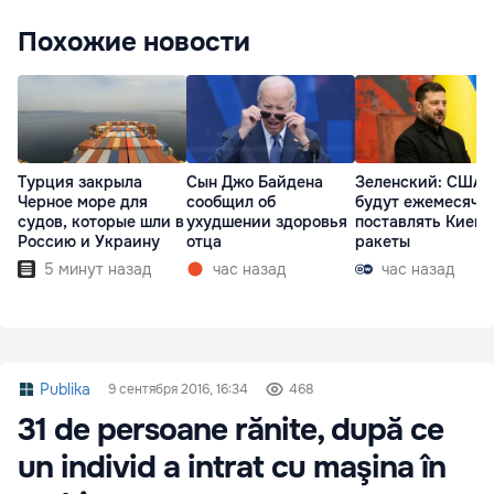
Похожие новости
Турция закрыла
Сын Джо Байдена
Зеленский: США
Черное море для
сообщил об
будут ежемесячн
судов, которые шли в
ухудшении здоровья
поставлять Киеву
Россию и Украину
отца
ракеты
5 минут назад
час назад
час назад
Publika
9 сентября 2016, 16:34
468
31 de persoane rănite, după ce
un individ a intrat cu maşina în