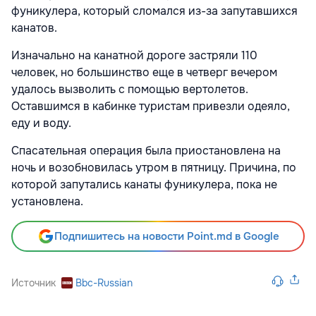
фуникулера, который сломался из-за запутавшихся
канатов.
Изначально на канатной дороге застряли 110
человек, но большинство еще в четверг вечером
удалось вызволить с помощью вертолетов.
Оставшимся в кабинке туристам привезли одеяло,
еду и воду.
Спасательная операция была приостановлена на
ночь и возобновилась утром в пятницу. Причина, по
которой запутались канаты фуникулера, пока не
установлена.
Подпишитесь на новости Point.md в Google
Источник
Bbc-Russian