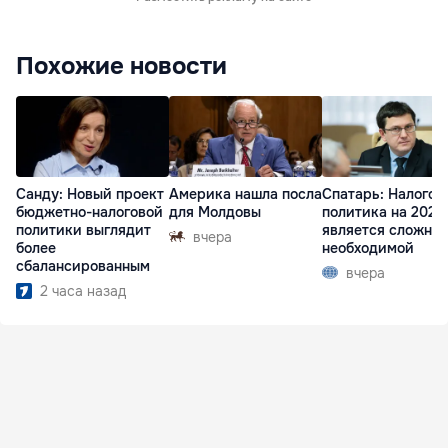
Похожие новости
Санду: Новый проект
Америка нашла посла
Спатарь: Налогов
бюджетно-налоговой
для Молдовы
политика на 2027 
политики выглядит
является сложной
вчера
более
необходимой
сбалансированным
вчера
2 часа назад