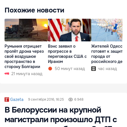
Похожие новости
Румыния отрицает
Вэнс заявил о
Жителей Одессы
пролёт дрона через
прогрессе в
готовят к защите
своё воздушное
переговорах США с
города от
пространство в
Ираном
российского деса
сторону Болгарии
50 минут назад
час назад
21 минута назад
Gazeta
9 сентября 2016, 16:25
6 948
В Белоруссии на крупной
магистрали произошло ДТП с