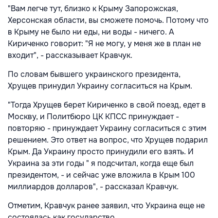
"Вам легче тут, близко к Крыму Запорожская,
Херсонская области, вы сможете помочь. Потому что
в Крыму не было ни еды, ни воды - ничего. А
Кириченко говорит: "Я не могу, у меня же в план не
входит", - рассказывает Кравчук.
По словам бывшего украинского президента,
Хрущев принудил Украину согласиться на Крым.
"Тогда Хрущев берет Кириченко в свой поезд, едет в
Москву, и Политбюро ЦК КПСС принуждает -
повторяю - принуждает Украину согласиться с этим
решением. Это ответ на вопрос, что Хрущев подарил
Крым. Да Украину просто принудили его взять. И
Украина за эти годы " я подсчитал, когда еще был
президентом, - и сейчас уже вложила в Крым 100
миллиардов долларов", - рассказал Кравчук.
Отметим, Кравчук ранее заявил, что Украина еще не
состоялась как государство.