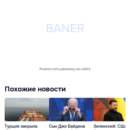
Разместить рекламу на сайте
Похожие новости
Турция закрыла
Сын Джо Байдена
Зеленский: США