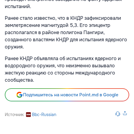
испытаний.
Ранее стало известно, что в КНДР зафиксировали
землетрясение магнитудой 5,3. Его эпицентр
располагался в районе полигона Пангири,
созданного властями КНДР для испытания ядерного
оружия.
Ранее КНДР объявляла об испытаниях ядерного и
водородного оружия, что неизменно вызывало
жесткую реакцию со стороны международного
сообщества.
Подпишитесь на новости Point.md в Google
Источник
Bbc-Russian