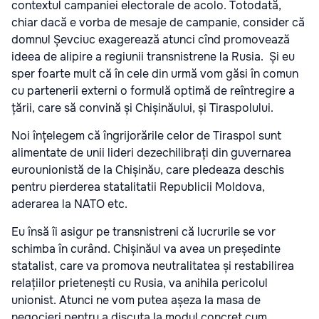
contextul campaniei electorale de acolo. Totodată,
chiar dacă e vorba de mesaje de campanie, consider că
domnul Șevciuc exagerează atunci cînd promovează
ideea de alipire a regiunii transnistrene la Rusia. Și eu
sper foarte mult că în cele din urmă vom găsi în comun
cu partenerii externi o formulă optimă de reîntregire a
țării, care să convină și Chișinăului, și Tiraspolului.
Noi înțelegem că îngrijorările celor de Tiraspol sunt
alimentate de unii lideri dezechilibrați din guvernarea
eurounionistă de la Chișinău, care pledeaza deschis
pentru pierderea statalitatii Republicii Moldova,
aderarea la NATO etc.
Eu însă îi asigur pe transnistreni că lucrurile se vor
schimba în curând. Chișinăul va avea un președinte
statalist, care va promova neutralitatea și restabilirea
relațiilor prietenești cu Rusia, va anihila pericolul
unionist. Atunci ne vom putea așeza la masa de
negocieri pentru a discuta la modul concret cum