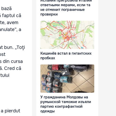
Испания пригрозила Италии
ответными мерами, если та
a bază
не отменит пограничные
проверки
 faptul că
ate, avem
anulate”, a
at bun. „Toţi
Кишинёв встал в гигантских
ost
пробках
s din cursa
tă. Cred că
tului
У гражданина Молдовы на
румынской таможне изъяли
партию контрафактной
 a pierdut
одежды