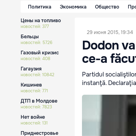
Политика
Экономика
Общество
Пр
Цены на топливо
новостей:
377
29 июня 2015, 19:34
Бельцы
Dodon va 
новостей:
5726
Газовый кризис
ce-a făcu
новостей:
408
Гагаузия
Partidul socialiştil
новостей:
10842
instanţă. Declaraţi
Кишинев
новостей:
771
ДТП в Молдове
новостей:
7823
Нет войне
новостей:
131
Приднестровье