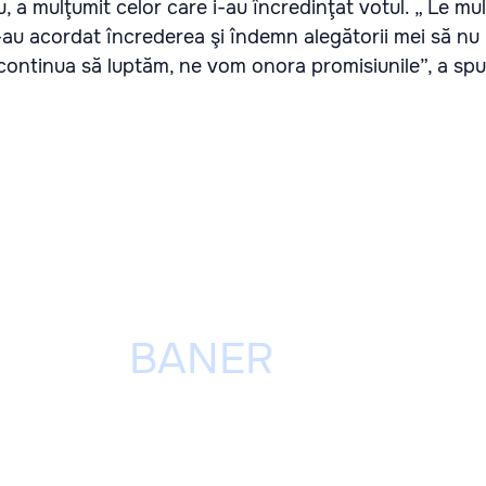
, a mulţumit celor care i-au încredinţat votul. „ Le m
-au acordat încrederea şi îndemn alegătorii mei să nu
continua să luptăm, ne vom onora promisiunile”, a spu