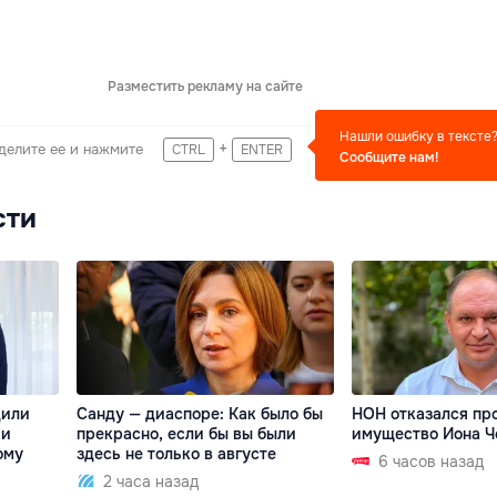
Разместить рекламу на сайте
Нашли ошибку в тексте
+
делите ее и нажмите
CTRL
ENTER
Сообщите нам!
сти
дили
Санду — диаспоре: Как было бы
НОН отказался пр
 и
прекрасно, если бы вы были
имущество Иона Ч
ому
здесь не только в августе
6 часов назад
2 часа назад