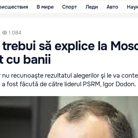
оисшествия
В мире
Спорт
Леди
Авто
Нау
1 084
trebui să explice la Mos
t cu banii
or nu recunoaşte rezultatul alegerilor şi le va conte
a a fost făcută de către liderul PSRM, Igor Dodon.