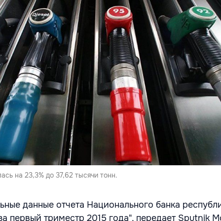
ась на 23,3% до 37,62 тысячи тонн.
ьные данные отчета Национального банка республ
а первый триместр 2015 года", передает Sputnik М