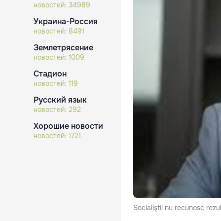
новостей:
34989
Украина-Россия
новостей:
8491
Землетрясение
новостей:
1009
Стадион
новостей:
119
Русский язык
новостей:
292
Хорошие новости
новостей:
1721
Socialiştii nu recunosc rezu