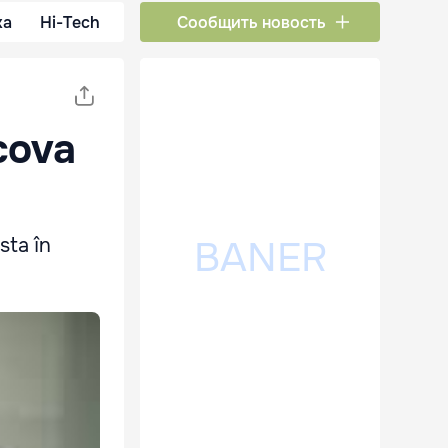
ка
Hi-Tech
Сообщить новость
cova
sta în