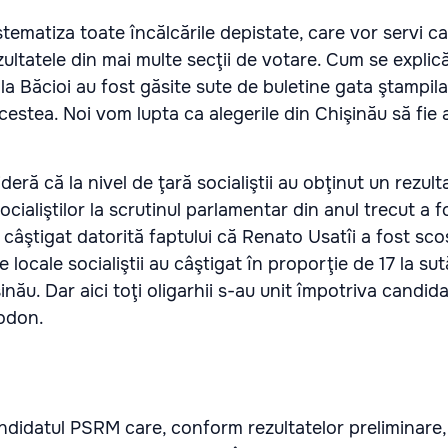
tematiza toate încălcările depistate, care vor servi c
ultatele din mai multe secţii de votare. Cum se explică
l la Băcioi au fost găsite sute de buletine gata ştampil
cestea. Noi vom lupta ca alegerile din Chişinău să fie 
ideră că la nivel de ţară socialiştii au obţinut un rezult
cialiştilor la scrutinul parlamentar din anul trecut a f
câştigat datorită faptului că Renato Usatîi a fost sco
le locale socialiştii au câştigat în proporţie de 17 la su
inău. Dar aici toţi oligarhii s-au unit împotriva candida
odon.
ndidatul PSRM care, conform rezultatelor preliminare,