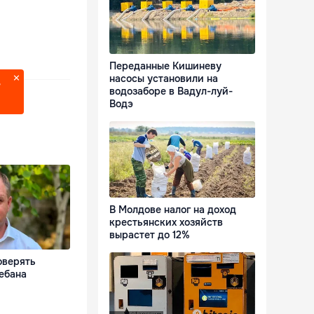
Переданные Кишиневу
насосы установили на
?
водозаборе в Вадул-луй-
Водэ
В Молдове налог на доход
крестьянских хозяйств
вырастет до 12%
оверять
ебана