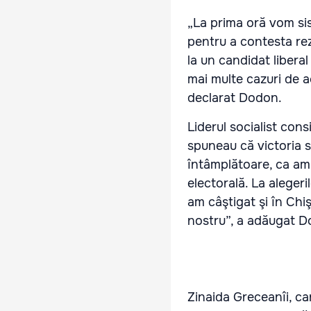
„La prima oră vom sis
pentru a contesta rez
la un candidat libera
mai multe cazuri de a
declarat Dodon.
Liderul socialist cons
spuneau că victoria so
întâmplătoare, ca am 
electorală. La alegeri
am câştigat şi în Chiş
nostru”, a adăugat D
Zinaida Greceanîi, ca