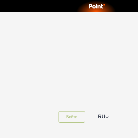
⌵
RU
Войти