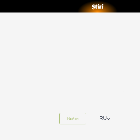
⌵
RU
Войти