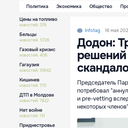
Политика
Экономика
Общество
Пр
Цены на топливо
новостей:
376
16 мая 202
Infotag
Бельцы
Додон: Т
новостей:
5726
Газовый кризис
решений 
новостей:
406
скандал
Гагаузия
новостей:
10842
Кишинев
Председатель Пар
новостей:
770
потребовал "аннул
ДТП в Молдове
и pre-vetting всл
новостей:
7822
некоторых членов"
Нет войне
новостей:
131
Приднестровье