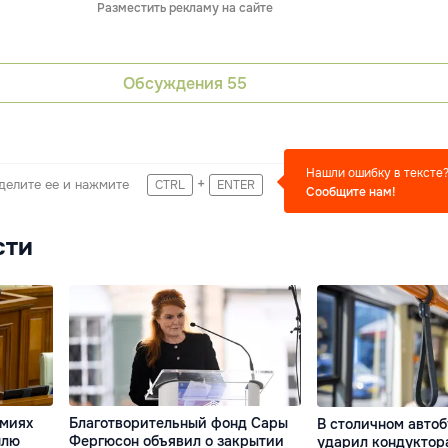
Разместить рекламу на сайте
Обсуждения
55
Нашли ошибку в тексте
+
делите ее и нажмите
CTRL
ENTER
Сообщите нам!
сти
емиях
Благотворительный фонд Сары
В столичном авто
плю
Фергюсон объявил о закрытии
ударил кондуктора