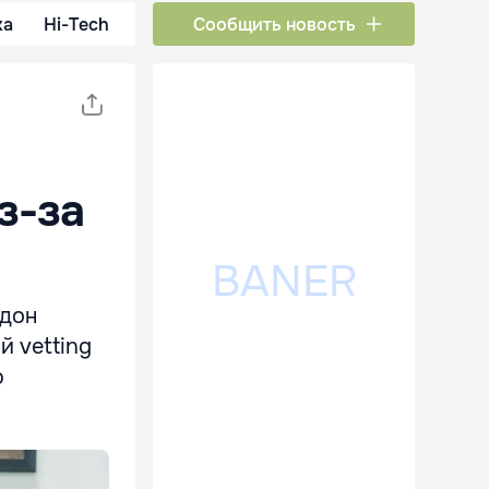
ка
Hi-Tech
Сообщить новость
з-за
одон
й vetting
ю