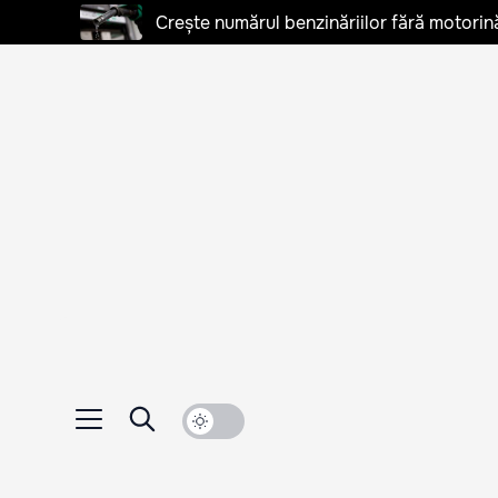
Crește numărul benzinăriilor fără motorină