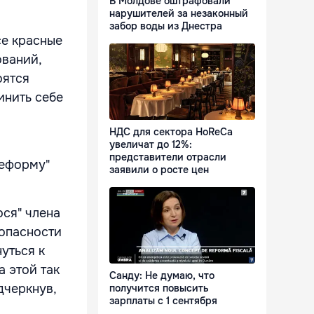
В Молдове оштрафовали
нарушителей за незаконный
забор воды из Днестра
се красные
ований,
оятся
инить себе
НДС для сектора HoReCa
увеличат до 12%:
представители отрасли
реформу"
заявили о росте цен
ося" члена
опасности
уться к
 этой так
Санду: Не думаю, что
дчеркнув,
получится повысить
зарплаты с 1 сентября