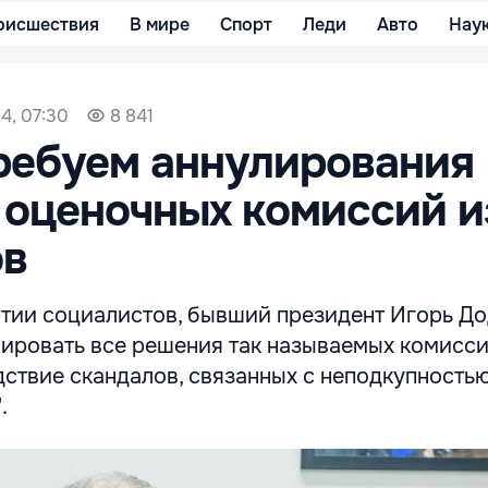
оисшествия
В мире
Спорт
Леди
Авто
Нау
4, 07:30
8 841
ребуем аннулирования
оценочных комиссий и
ов
тии социалистов, бывший президент Игорь Д
ировать все решения так называемых комисси
едствие скандалов, связанных с неподкупность
.