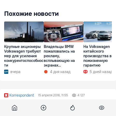
Похожие новости
Владельцы BMW
На Volkswagen
Крупные акционеры
пожаловались на
китайского
Volkswagen требуют
рекламу,
производства вв
мер для усиления
всплывающую на
пожизненную
конкурентоспособнос
экранах
гарантию
ти
мультимедиа при
4 дня назад
5 дней назад
вчера
запуске
Korrespondent
15 апреля 2016, 11:55
4 127
Россия назвала дату открытия
Керченского моста