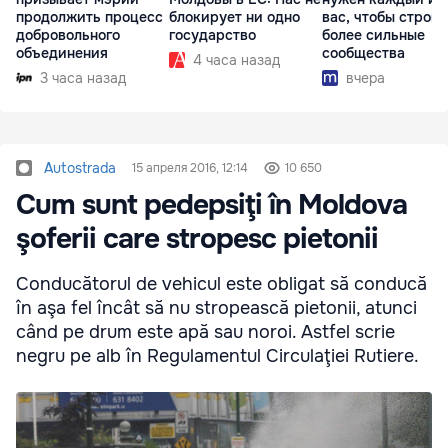
продолжить процесс
блокирует ни одно
вас, чтобы строит
добровольного
государство
более сильные
объединения
сообщества
4 часа назад
3 часа назад
вчера
Autostrada
15 апреля 2016, 12:14
10 650
Cum sunt pedepsiţi în Moldova
şoferii care stropesc pietonii
Conducătorul de vehicul este obligat să conducă
în aşa fel încât să nu stropească pietonii, atunci
când pe drum este apă sau noroi. Astfel scrie
negru pe alb în Regulamentul Circulaţiei Rutiere.