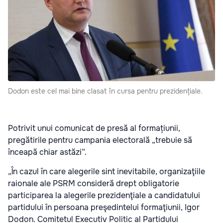
Dodon este cel mai bine clasat în cursa pentru prezidențiale.
Potrivit unui comunicat de presă al formațiunii,
pregătirile pentru campania electorală „trebuie să
înceapă chiar astăzi”.
„În cazul în care alegerile sint inevitabile, organizaţiile
raionale ale PSRM consideră drept obligatorie
participarea la alegerile prezidenţiale a candidatului
partidului în persoana preşedintelui formaţiunii, Igor
Dodon. Comitetul Executiv Politic al Partidului