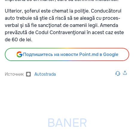
Ulterior, şoferul este chemat la poliţie. Conducătorul
auto trebuie să ştie că riscă să se aleagă cu proces-
verbal şi să fie sancţionat de oamenii legii. Amenda
prevăzută de Codul Contravenţional în acest caz este
de 60 de lei.
Подпишитесь на новости Point.md в Google
Источник
Autostrada