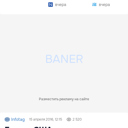
отопительному
вчера
вчера
сезону
Разместить рекламу на сайте
Infotag
15 апреля 2016, 12:15
2 520