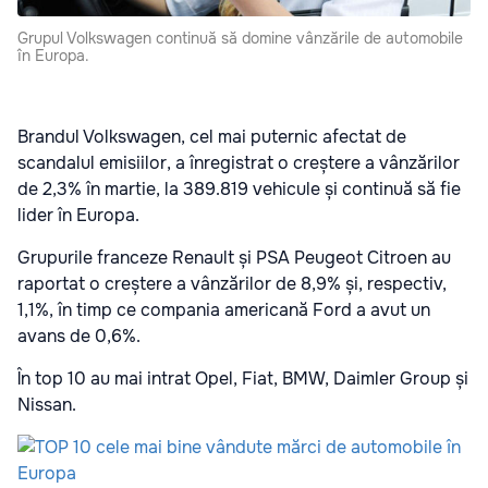
Grupul Volkswagen continuă să domine vânzările de automobile
în Europa.
Brandul Volkswagen, cel mai puternic afectat de
scandalul emisiilor, a înregistrat o creștere a vânzărilor
de 2,3% în martie, la 389.819 vehicule și continuă să fie
lider în Europa.
Grupurile franceze Renault și PSA Peugeot Citroen au
raportat o creștere a vânzărilor de 8,9% și, respectiv,
1,1%, în timp ce compania americană Ford a avut un
avans de 0,6%.
În top 10 au mai intrat Opel, Fiat, BMW, Daimler Group și
Nissan.