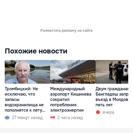
Разместить рекламу на сайте
Похожие новости
Тромбицкий: Не
Международный
Двум гражданам
исключаю, что
аэропорт Кишинева
Бангладеш запре
запасы
сократил
въезд в Молдову 
водохранилища не
потребление
пять лет
пополнятся к лету
электроэнергии
вчера
2027 года
27 минут назад
2 часа назад