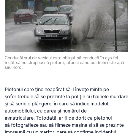
Conducătorul de vehicul este obligat să conducă în aşa fel
încât să nu stropească pietonii, atunci când pe drum este apă
sau noroi.
Pietonul care ţine neapărat să-l înveţe minte pe
şofer trebuie să se prezinte la poliţie cu hainele murdare
şi să scrie o plângere, în care să indice modelul
automobilului, culoarea şi numărul de
înmatriculare. Totodată, ar fi de dorit ca pietonul
să fotografieze sau să filmeze maşina şi să se prezinte
împreună cu un martor, care să confirme incidentul.