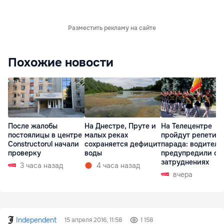
Разместить рекламу на сайте
Похожие новости
После жалобы
На Днестре, Пруте и
На Телецентре
постоялицы в центре
малых реках
пройдут репетиц
Constructorul начали
сохраняется дефицит
парада: водителе
проверку
воды
предупредили о
затруднениях
3 часа назад
4 часа назад
вчера
Independent
15 апреля 2016, 11:58
1 158