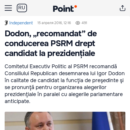
RU
Independent
15 апреля 2016, 12:16
491
Dodon, „recomandat” de
conducerea PSRM drept
candidat la prezidențiale
Comitetul Executiv Politic al PSRM recomandă
Consiliului Republican desemnarea lui Igor Dodon
în calitate de candidat la funcţia de preşedinte şi
se pronunţă pentru organizarea alegerilor
prezidenţiale în paralel cu alegerile parlamentare
anticipate.