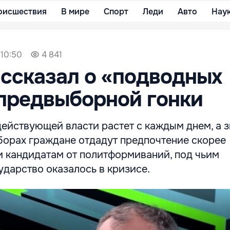
оисшествия
В мире
Спорт
Леди
Авто
Нау
 10:50
4 841
ссказал о «подводных
предвыборной гонки
ействующей власти растет с каждым днем, а з
борах граждане отдадут предпочтение скорее
и кандидатам от политформиваний, под чьим
дарство оказалось в кризисе.