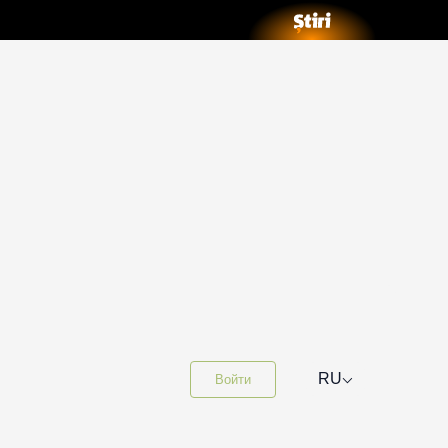
⌵
RU
Войти