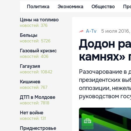
Политика
Экономика
Общество
Пр
Цены на топливо
новостей:
376
5 июля 2016,
A-Tv
Бельцы
Додон ра
новостей:
5726
Газовый кризис
камнях» 
новостей:
406
Гагаузия
Разочарование в д
новостей:
10842
президентских вы
Кишинев
оппозиции, нежел
новостей:
767
руководством госу
ДТП в Молдове
новостей:
7818
Нет войне
новостей:
131
Приднестровье