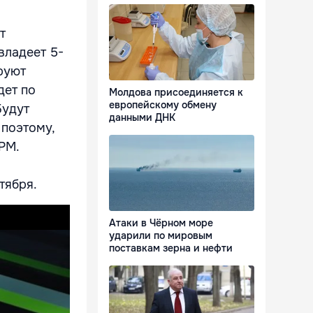
т
владеет 5-
руют
дет по
Молдова присоединяется к
европейскому обмену
Будут
данными ДНК
 поэтому,
РМ.
тября.
Атаки в Чёрном море
ударили по мировым
поставкам зерна и нефти