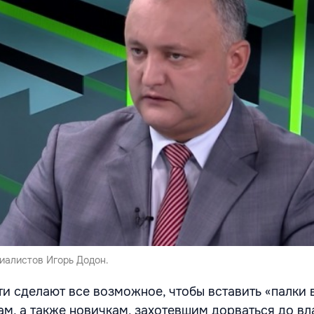
иалистов Игорь Додон.
ти сделают все возможное, чтобы вставить «палки 
м, а также новичкам, захотевшим дорваться до вл