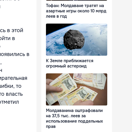
Тофан: Молдаване тратят на
и
азартные игры около 10 млрд
леев в год
сь в этой
ойти в
о
появились в
К Земле приближается
,
огромный астероид
ч
ирательная
ибки, то
то власть
отметил
Молдаванина оштрафовали
на 37,5 тыс. леев за
использование поддельных
прав