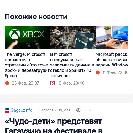
Похожие новости
The Verge: Microsoft
В Microsoft
MIcrosoft рассказ
откажется от
придумали, как
об эксклюзивной
стратегии «Это тоже
записывать данные в
версии Windows 1
Xbox» и перезагрузит
стекло и хранить 10
11 Фев. 22:40
бренд
тысяч лет
23 Фев. 23:37
18 Фев. 23:46
Gagauzinfo
18 апреля 2019, 21:16
1 363
«Чудо-дети» представят
Гагаузию на фестивале в