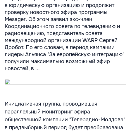
в юридическую организацию и продолжит
проверку новостного эфира программы
Mesager. Об этом заявил экс-член
Координационного совета по телевидению и
радиовещанию, представитель совета
международной организации WARP Сергей
Дробот. По его словам, в период кампании
лидеры Альянса "За европейскую интеграцию"
получили максимально возможный эфир
новостей, в ...
Инициативная группа, проводившая
параллельный мониторинг эфира
общественной компании "Телерадио-Молдова"
в предвыборный период будет преобразована