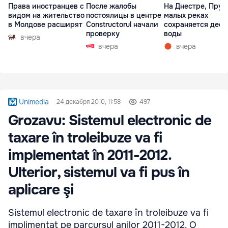
Права иностранцев с
После жалобы
На Днестре, Прут
видом на жительство
постоялицы в центре
малых реках
в Молдове расширят
Constructorul начали
сохраняется деф
проверку
воды
вчера
вчера
вчера
Unimedia
24 декабря 2010, 11:58
497
Grozavu: Sistemul electronic de
taxare în troleibuze va fi
implementat în 2011-2012.
Ulterior, sistemul va fi pus în
aplicare şi
Sistemul electronic de taxare în troleibuze va fi
implimentat pe parcursul anilor 2011-2012. O