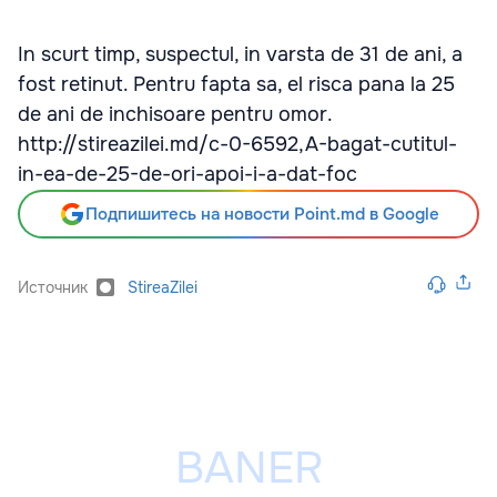
In scurt timp, suspectul, in varsta de 31 de ani, a
fost retinut. Pentru fapta sa, el risca pana la 25
de ani de inchisoare pentru omor.
http://stireazilei.md/c-0-6592,A-bagat-cutitul-
in-ea-de-25-de-ori-apoi-i-a-dat-foc
Подпишитесь на новости Point.md в Google
Источник
StireaZilei