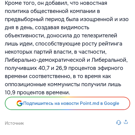
Кроме того, он добавил, что новостная
политика общественной компании в
предвыборный период была изощренной и изо
дня в день, создавая видимость
объективности, доносила до телезрителей
лишь идеи, способствующие росту рейтинга
некоторых партий власти, в частности,
Либерально-демократической и Либеральной,
получивших 40,7 и 26,9 процентов эфирного
времени соответственно, в то время как
оппозиционные коммунисты получили лишь
10,9 процентов времени.
Подпишитесь на новости Point.md в Google
Источник