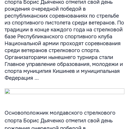
спорта Борис Дьяченко отметил свой день
рождения очередной победой в
республиканских соревнованиях по стрельбе
из спортивного пистолета среди ветеранов. По
традиции в конце каждого года на стрелковой
базе Республиканского спортивного клуба
Национальной армии проходят соревнования
среди ветеранов стрелкового спорта.
Организаторами нынешнего турнира стали
Главное управление образования, молодежи и
спорта муниципия Кишинев и муниципальная
Федерация ...
Основоположник молдавского стрелкового
спорта Борис Дьяченко отметил свой день
рождения очередной победой в