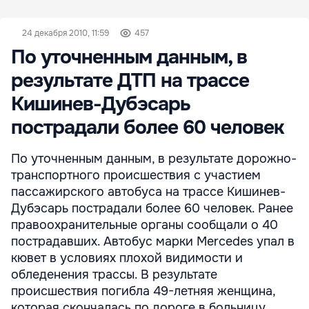
24 декабря 2010, 11:59
457
По уточненным данным, в
результате ДТП на трассе
Кишинев-Дубэсарь
пострадали более 60 человек
По уточненным данным, в результате дорожно-
транспортного происшествия с участием
пассажирского автобуса на трассе Кишинев-
Дубэсарь пострадали более 60 человек. Ранее
правоохранительные органы сообщали о 40
пострадавших. Автобус марки Mercedes упал в
кювет в условиях плохой видимости и
обледенения трассы. В результате
происшествия погибла 49-летняя женщина,
которая скончалась по дороге в больницу.