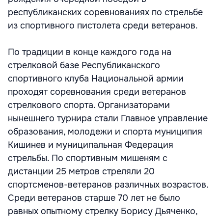
республиканских соревнованиях по стрельбе
из спортивного пистолета среди ветеранов.
По традиции в конце каждого года на
стрелковой базе Республиканского
спортивного клуба Национальной армии
проходят соревнования среди ветеранов
стрелкового спорта. Организаторами
нынешнего турнира стали Главное управление
образования, молодежи и спорта муниципия
Кишинев и муниципальная Федерация
стрельбы. По спортивным мишеням с
дистанции 25 метров стреляли 20
спортсменов-ветеранов различных возрастов.
Среди ветеранов старше 70 лет не было
равных опытному стрелку Борису Дьяченко,