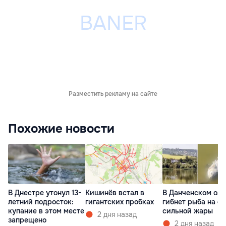
Разместить рекламу на сайте
Похожие новости
В Днестре утонул 13-
Кишинёв встал в
В Данченском озе
летний подросток:
гигантских пробках
гибнет рыба на ф
купание в этом месте
сильной жары
2 дня назад
запрещено
2 дня назад