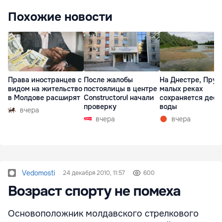
Похожие новости
Права иностранцев с
После жалобы
На Днестре, Прут
видом на жительство
постоялицы в центре
малых реках
в Молдове расширят
Constructorul начали
сохраняется деф
проверку
воды
вчера
вчера
вчера
Vedomosti
24 декабря 2010, 11:57
600
Возраст спорту не помеха
Основоположник молдавского стрелкового