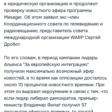
в юридическую организацию и продолжит
проверку новостного эфира программы
Mesager. Об этом заявил экс-член
Координационного совета по телевидению и
радиовещанию, представитель совета
международной организации WARP Сергей
Дробот.
По его словам, в период кампании лидеры
Альянса "За европейскую интеграцию"
получили максимально возможный эфир
новостей, в то время как оппозиции досталось
около 10 процентов новостного времени. При
этом он выразил недоумение в связи с тем, что
если лидер либерал-демократов, премьер-
министр Владимир Филат получил 57
процентов эфирного времени, то другой