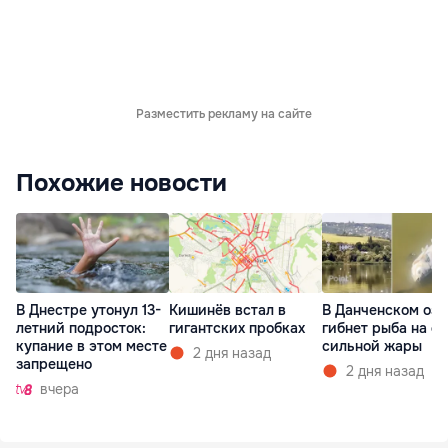
Разместить рекламу на сайте
Похожие новости
В Днестре утонул 13-
Кишинёв встал в
В Данченском озе
летний подросток:
гигантских пробках
гибнет рыба на ф
купание в этом месте
сильной жары
2 дня назад
запрещено
2 дня назад
вчера