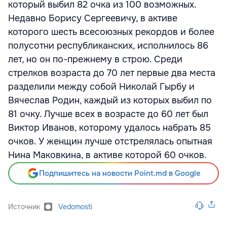
который выбил 82 очка из 100 возможных.
Недавно Борису Сергеевичу, в активе
которого шесть всесоюзных рекордов и более
полусотни республиканских, исполнилось 86
лет, но он по-прежнему в строю. Среди
стрелков возраста до 70 лет первые два места
разделили между собой Николай Гырбу и
Вячеслав Родин, каждый из которых выбил по
81 очку. Лучше всех в возрасте до 60 лет был
Виктор Иванов, которому удалось набрать 85
очков. У женщин лучше отстрелялась опытная
Нина Маковкина, в активе которой 60 очков.
Подпишитесь на новости Point.md в Google
Источник
Vedomosti