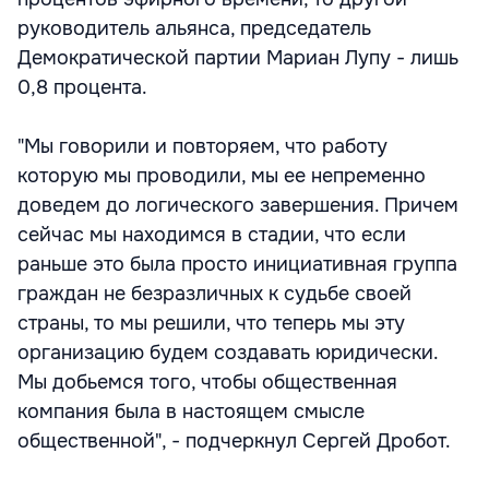
руководитель альянса, председатель
Демократической партии Мариан Лупу - лишь
0,8 процента.
"Мы говорили и повторяем, что работу
которую мы проводили, мы ее непременно
доведем до логического завершения. Причем
сейчас мы находимся в стадии, что если
раньше это была просто инициативная группа
граждан не безразличных к судьбе своей
страны, то мы решили, что теперь мы эту
организацию будем создавать юридически.
Мы добьемся того, чтобы общественная
компания была в настоящем смысле
общественной", - подчеркнул Сергей Дробот.