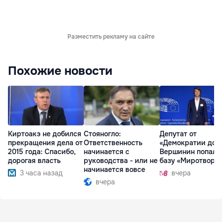
Разместить рекламу на сайте
Похожие новости
Киртоакэ не добился
Стояногло:
Депутат от
прекращения дела от
Ответственность
«Демократии дом
2015 года: Спасибо,
начинается с
Вершинин попал 
дорогая власть
руководства - или не
базу «Миротворц
начинается вовсе
3 часа назад
вчера
вчера