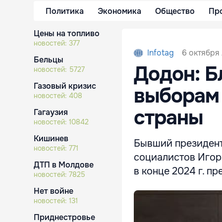
Политика
Экономика
Общество
Пр
Цены на топливо
новостей:
377
6 октября 
Infotag
Бельцы
Додон: Б
новостей:
5727
Газовый кризис
выборам 
новостей:
408
страны
Гагаузия
новостей:
10842
Кишинев
Бывший президент
новостей:
771
социалистов Игор
ДТП в Молдове
в конце 2024 г. п
новостей:
7825
Нет войне
новостей:
131
Приднестровье