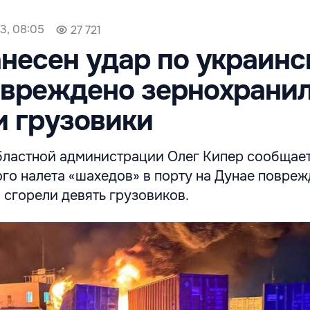
3, 08:05
27 721
несен удар по украин
овреждено зернохрани
и грузовики
бластной администрации Олег Кипер сообщает
ого налета «шахедов» в порту на Дунае повре
 сгорели девять грузовиков.