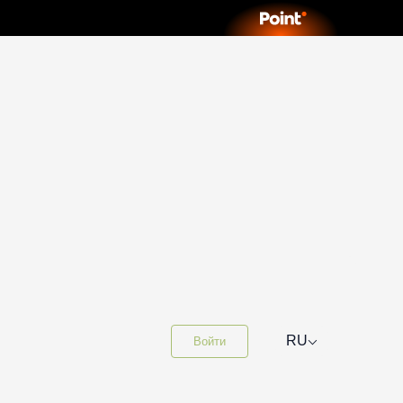
⌵
RU
Войти