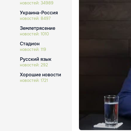
новостей:
34989
Украина-Россия
новостей:
8497
Землетрясение
новостей:
1010
Стадион
новостей:
119
Русский язык
новостей:
292
Хорошие новости
новостей:
1721