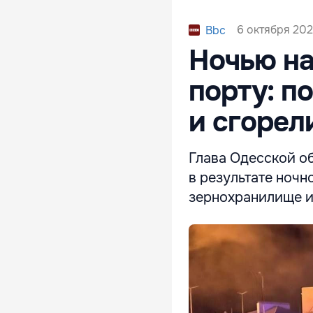
6 октября 202
Bbc
Ночью на
порту: п
и сгорел
Глава Одесской о
в результате ночн
зернохранилище и