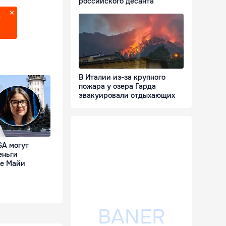
российского десанта
?
В Италии из-за крупного
пожара у озера Гарда
эвакуировали отдыхающих
SA могут
еньги
ре Майи