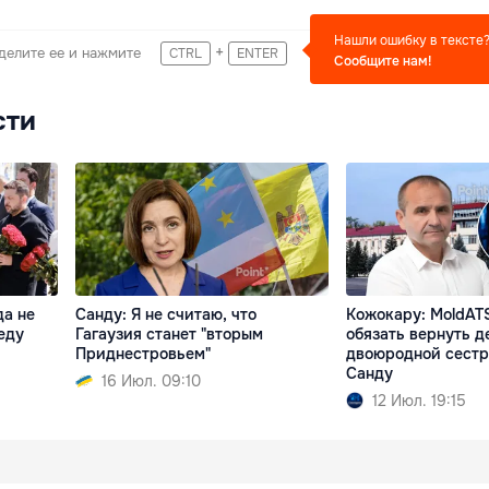
Нашли ошибку в тексте
+
делите ее и нажмите
CTRL
ENTER
Сообщите нам!
сти
да не
Санду: Я не считаю, что
Кожокару: MoldAT
еду
Гагаузия станет "вторым
обязать вернуть д
Приднестровьем"
двоюродной сест
Санду
16 Июл. 09:10
12 Июл. 19:15