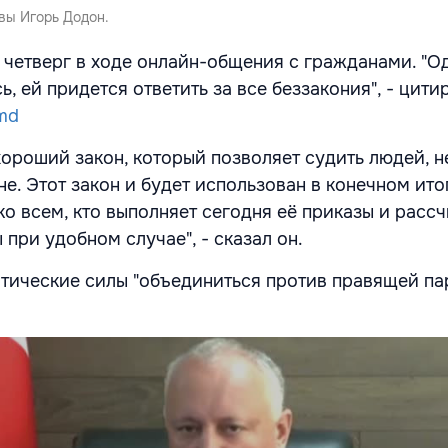
вы Игорь Додон.
 четверг в ходе онлайн-общения с гражданами. "Од
ь, ей придется ответить за все беззакония", - цити
.md
хороший закон, который позволяет судить людей, н
е. Этот закон и будет использован в конечном ито
ко всем, кто выполняет сегодня её приказы и расс
 при удобном случае", - сказал он.
тические силы "объединиться против правящей па