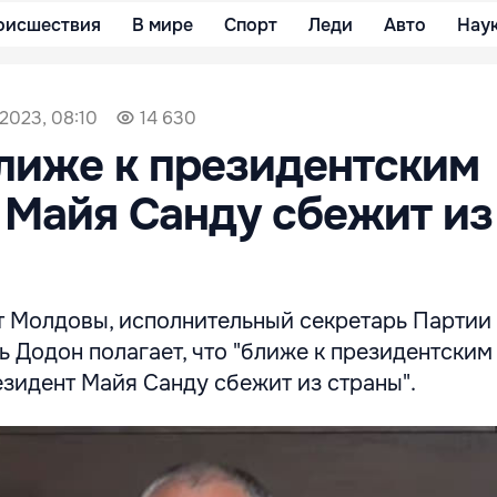
оисшествия
В мире
Спорт
Леди
Авто
Нау
2023, 08:10
14 630
лиже к президентским
Майя Санду сбежит из
 Молдовы, исполнительный секретарь Партии
ь Додон полагает, что "ближе к президентски
резидент Майя Санду сбежит из страны".