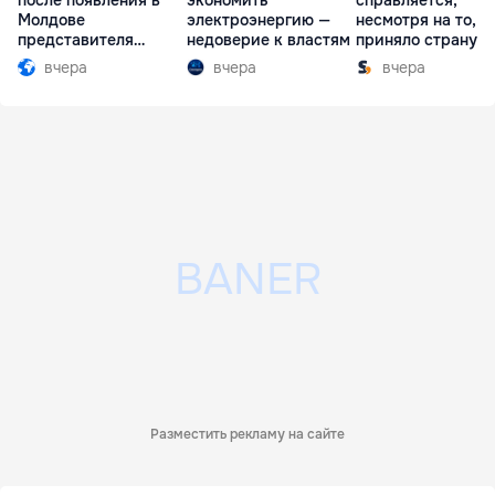
после появления в
экономить
справляется,
Молдове
электроэнергию —
несмотря на то, ч
представителя
недоверие к властям
приняло страну в
Южной Осетии
разгар кризиса
вчера
вчера
вчера
Разместить рекламу на сайте