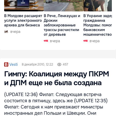
В Молдове расширят
В Рече, Ленкауцах и
В Украине задер
услуги электронного
Дрокии
гражданина
архива для бизнеса
заблокированные
Молдовы: помогал
трассы расчистили
банковским
вчера
от деревьев
мошенничеством 
Чехии
вчера
вчера
Vesti
8 декабря 2010, 12:22
457
Гимпу: Коалиция между ПКРМ
и ДПМ еще не была создана
(UPDATE 12:36) Филат: Следующая встреча
состоится в пятницу, здесь же (UPDATE 12:35)
Филат: Сегодня к нам приезжают министры
иностранных дел Польши и Швеции. Они