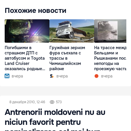
Похожие новости
Погибшими в
Гружёная зерном
На трассе между
страшном ДТП с
фура съехала с
Бельцами и
автобусом и Toyota
трассы в
Рышканами после
Land Cruiser
Чимишлийском
непогоды на
оказались родные
районе
проезжую часть
братья
упали деревья
вчера
вчера
вчера
8 декабря 2010, 12:46
573
Antrenorii moldoveni nu au
niciun favorit pentru