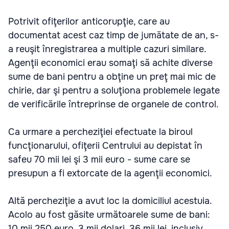
Potrivit ofiţerilor anticorupţie, care au
documentat acest caz timp de jumătate de an, s-
a reuşit înregistrarea a multiple cazuri similare.
Agenţii economici erau somaţi să achite diverse
sume de bani pentru a obţine un preţ mai mic de
chirie, dar şi pentru a soluţiona problemele legate
de verificările întreprinse de organele de control.
Ca urmare a percheziţiei efectuate la biroul
funcţionarului, ofiţerii Centrului au depistat în
safeu 70 mii lei şi 3 mii euro - sume care se
presupun a fi extorcate de la agenţii economici.
Altă percheziţie a avut loc la domiciliul acestuia.
Acolo au fost găsite următoarele sume de bani:
10 mii 250 euro, 3 mii dolari, 36 mii lei, inclusiv