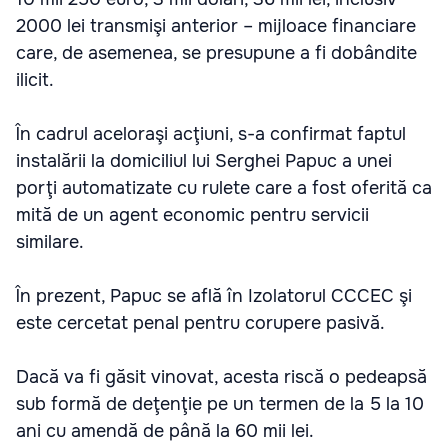
2000 lei transmişi anterior – mijloace financiare
care, de asemenea, se presupune a fi dobândite
ilicit.
În cadrul aceloraşi acţiuni, s-a confirmat faptul
instalării la domiciliul lui Serghei Papuc a unei
porţi automatizate cu rulete care a fost oferită ca
mită de un agent economic pentru servicii
similare.
În prezent, Papuc se află în Izolatorul CCCEC şi
este cercetat penal pentru corupere pasivă.
Dacă va fi găsit vinovat, acesta riscă o pedeapsă
sub formă de deţenţie pe un termen de la 5 la 10
ani cu amendă de până la 60 mii lei.