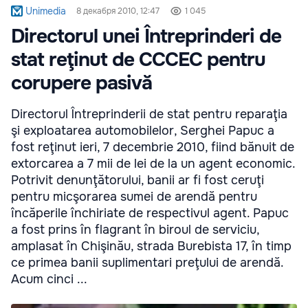
Unimedia
8 декабря 2010, 12:47
1 045
Directorul unei Întreprinderi de
stat reţinut de CCCEC pentru
corupere pasivă
Directorul Întreprinderii de stat pentru reparaţia
şi exploatarea automobilelor, Serghei Papuc a
fost reţinut ieri, 7 decembrie 2010, fiind bănuit de
extorcarea a 7 mii de lei de la un agent economic.
Potrivit denunţătorului, banii ar fi fost ceruţi
pentru micşorarea sumei de arendă pentru
încăperile închiriate de respectivul agent. Papuc
a fost prins în flagrant în biroul de serviciu,
amplasat în Chişinău, strada Burebista 17, în timp
ce primea banii suplimentari preţului de arendă.
Acum cinci ...