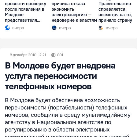
провести проверку
причина отказа
Правительство
после появления в
экономить
справляется,
Молдове
электроэнергию —
несмотря на то, ч
представителя
недоверие к властям
приняло страну в
Южной Осетии
разгар кризиса
вчера
вчера
вчера
8 декабря 2010, 12:21
801
В Молдове будет внедрена
услуга переносимости
телефонных номеров
В Молдове будет обеспечена возможность
переносимости (портабельности) телефонных
номеров, сообщили в среду мультимедийному
агентству в Национальном агентстве по
регулированию в области электронных
коммуникаций и информационных технологий