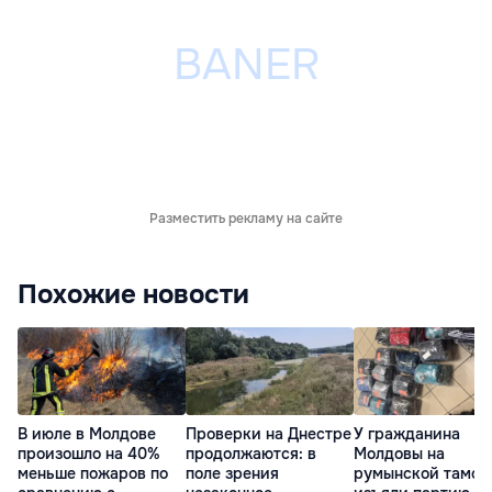
Разместить рекламу на сайте
Похожие новости
В июле в Молдове
Проверки на Днестре
У гражданина
произошло на 40%
продолжаются: в
Молдовы на
меньше пожаров по
поле зрения
румынской тамож