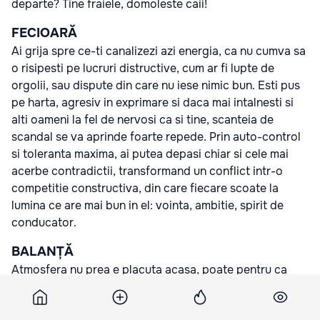
departe? Tine fraiele, domoleste caii!
FECIOARĂ
Ai grija spre ce-ti canalizezi azi energia, ca nu cumva sa
o risipesti pe lucruri distructive, cum ar fi lupte de
orgolii, sau dispute din care nu iese nimic bun. Esti pus
pe harta, agresiv in exprimare si daca mai intalnesti si
alti oameni la fel de nervosi ca si tine, scanteia de
scandal se va aprinde foarte repede. Prin auto-control
si toleranta maxima, ai putea depasi chiar si cele mai
acerbe contradictii, transformand un conflict intr-o
competitie constructiva, din care fiecare scoate la
lumina ce are mai bun in el: vointa, ambitie, spirit de
conducator.
BALANȚĂ
Atmosfera nu prea e placuta acasa, poate pentru ca
cineva drag din familie are probleme si sunteti cu totii
influentati de starea tensionata creata de el. Sunt griji