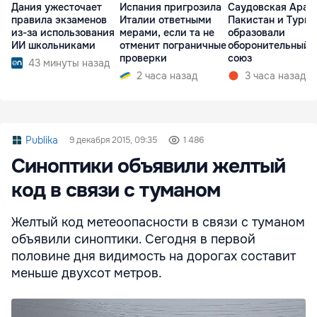
Дания ужесточает
Испания пригрозила
Саудовская Арав
правила экзаменов
Италии ответными
Пакистан и Турц
из-за использования
мерами, если та не
образовали
ИИ школьниками
отменит пограничные
оборонительный
проверки
союз
43 минуты назад
2 часа назад
3 часа назад
Publika
9 декабря 2015, 09:35
1 486
Синоптики объявили желтый
код в связи с туманом
Желтый код метеоопасности в связи с туманом
объявили синоптики. Сегодня в первой
половине дня видимость на дорогах составит
меньше двухсот метров.