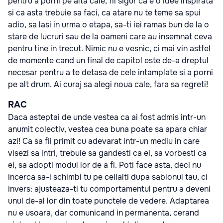
pentru a porni pe alta cale, fii sigur ca e o idee inspirata
si ca asta trebuie sa faci, ca atare nu te teme sa spui
adio, sa lasi in urma o etapa, sa-ti iei ramas bun de la o
stare de lucruri sau de la oameni care au insemnat ceva
pentru tine in trecut. Nimic nu e vesnic, ci mai vin astfel
de momente cand un final de capitol este de-a dreptul
necesar pentru a te detasa de cele intamplate si a porni
pe alt drum. Ai curaj sa alegi noua cale, fara sa regreti!
RAC
Daca asteptai de unde vestea ca ai fost admis intr-un
anumit colectiv, vestea cea buna poate sa apara chiar
azi! Ca sa fii primit cu adevarat intr-un mediu in care
visezi sa intri, trebuie sa gandesti ca ei, sa vorbesti ca
ei, sa adopti modul lor de a fi. Poti face asta, deci nu
incerca sa-i schimbi tu pe ceilalti dupa sablonul tau, ci
invers: ajusteaza-ti tu comportamentul pentru a deveni
unul de-al lor din toate punctele de vedere. Adaptarea
nu e usoara, dar comunicand in permanenta, cerand