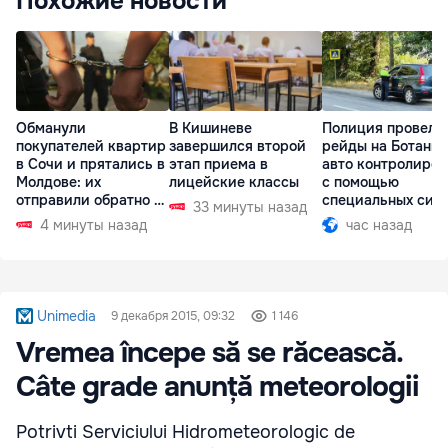
Похожие новости
Обманули
В Кишиневе
Полиция провела
покупателей квартир
завершился второй
рейды на Ботаник
в Сочи и прятались в
этап приема в
авто контролиро
Молдове: их
лицейские классы
с помощью
отправили обратно в
специальных сис
33 минуты назад
РФ
4 минуты назад
час назад
Unimedia
9 декабря 2015, 09:32
1 146
Vremea începe să se răcească.
Câte grade anunță meteorologii
Potrivti Serviciului Hidrometeorologic de