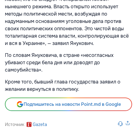
нынешнего режима. Власть открыто использует
методы политической мести, возбуждая по
надуманным основаниям уголовные дела против
своих политических оппонентов. Это чистой воды
тоталитарная система власти, контролирующая всё
и вся в Украине», — заявил Янукович.
По словам Януковича, в стране «несогласных
убивают среди бела дня или доводят до
самоубийства».
Кроме того, бывший глава государства заявил о
желании вернуться в политику.
Подпишитесь на новости Point.md в Google
Источник
Gazeta