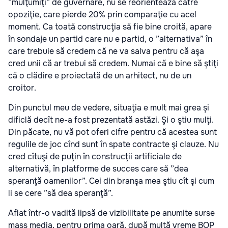
”mulţumiţi” de guvernare, nu se reorientează către
opoziţie, care pierde 20% prin comparaţie cu acel
moment. Ca toată construcţia să fie bine croită, apare
în sondaje un partid care nu e partid, o ”alternativa” în
care trebuie să credem că ne va salva pentru că aşa
cred unii că ar trebui să credem. Numai că e bine să ştiţi
că o clădire e proiectată de un arhitect, nu de un
croitor.
Din punctul meu de vedere, situaţia e mult mai grea şi
dificlă decît ne-a fost prezentată astăzi. Şi o ştiu mulţi.
Din păcate, nu vă pot oferi cifre pentru că acestea sunt
regulile de joc cînd sunt în spate contracte şi clauze. Nu
cred cîtuşi de puţin în construcţii artificiale de
alternativă, în platforme de succes care să ”dea
speranţă oamenilor”. Cei din branşa mea ştiu cît şi cum
li se cere ”să dea speranţă”.
Aflat într-o vadită lipsă de vizibilitate pe anumite surse
mass media, pentru prima oară, după multă vreme BOP