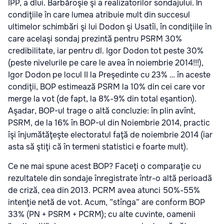
IPP, a dlui. Barbăroşie şi a realizatorilor sondajului. În
condiţiile în care lumea atribuie mult din succesul
ultimelor schimbări şi lui Dodon şi Usatîi, în condiţiile în
care acelaşi sondaj prezintă pentru PSRM 30%
credibilitate, iar pentru dl. Igor Dodon tot peste 30%
(peste nivelurile pe care le avea în noiembrie 2014!!!),
Igor Dodon pe locul II la Preşedinte cu 23% … în aceste
condiţii, BOP estimează PSRM la 10% din cei care vor
merge la vot (de fapt, la 8%-9% din total eşantion).
Aşadar, BOP-ul trage o altă concluzie: în plin avînt,
PSRM, de la 16% în BOP-ul din Noiembrie 2014, practic
îşi înjumătăţeşte electoratul faţă de noiembrie 2014 (iar
asta să ştiţi că în termeni statistici e foarte mult).
Ce ne mai spune acest BOP? Faceţi o comparaţie cu
rezultatele din sondaje înregistrate într-o altă perioadă
de criză, cea din 2013. PCRM avea atunci 50%-55%
intenţie netă de vot. Acum, ”stînga” are conform BOP
33% (PN + PSRM + PCRM); cu alte cuvinte, oamenii