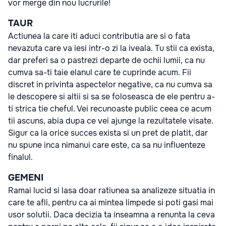
vor merge din nou lucrurile!
TAUR
Actiunea la care iti aduci contributia are si o fata
nevazuta care va iesi intr-o zi la iveala. Tu stii ca exista,
dar preferi sa o pastrezi departe de ochii lumii, ca nu
cumva sa-ti taie elanul care te cuprinde acum. Fii
discret in privinta aspectelor negative, ca nu cumva sa
le descopere si altii si sa se foloseasca de ele pentru a-
ti strica tie cheful. Vei recunoaste public ceea ce acum
tii ascuns, abia dupa ce vei ajunge la rezultatele visate.
Sigur ca la orice succes exista si un pret de platit, dar
nu spune inca nimanui care este, ca sa nu influenteze
finalul.
GEMENI
Ramai lucid si lasa doar ratiunea sa analizeze situatia in
care te afli, pentru ca ai mintea limpede si poti gasi mai
usor solutii. Daca decizia ta inseamna a renunta la ceva