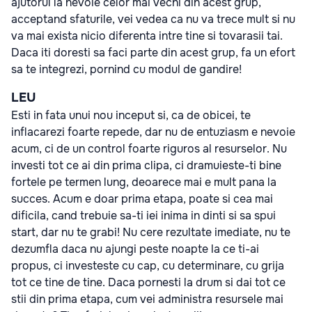
ajutorul la nevoie celor mai vechi din acest grup,
acceptand sfaturile, vei vedea ca nu va trece mult si nu
va mai exista nicio diferenta intre tine si tovarasii tai.
Daca iti doresti sa faci parte din acest grup, fa un efort
sa te integrezi, pornind cu modul de gandire!
LEU
Esti in fata unui nou inceput si, ca de obicei, te
inflacarezi foarte repede, dar nu de entuziasm e nevoie
acum, ci de un control foarte riguros al resurselor. Nu
investi tot ce ai din prima clipa, ci dramuieste-ti bine
fortele pe termen lung, deoarece mai e mult pana la
succes. Acum e doar prima etapa, poate si cea mai
dificila, cand trebuie sa-ti iei inima in dinti si sa spui
start, dar nu te grabi! Nu cere rezultate imediate, nu te
dezumfla daca nu ajungi peste noapte la ce ti-ai
propus, ci investeste cu cap, cu determinare, cu grija
tot ce tine de tine. Daca pornesti la drum si dai tot ce
stii din prima etapa, cum vei administra resursele mai