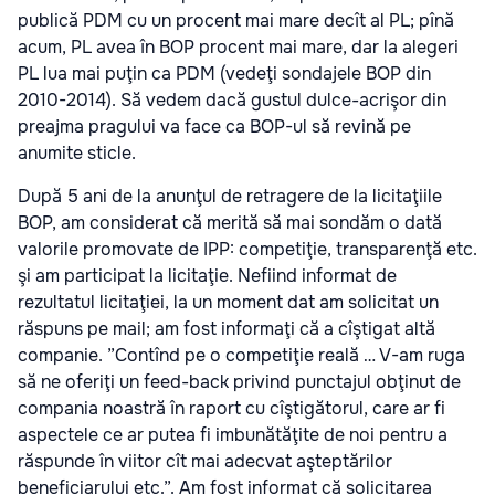
publică PDM cu un procent mai mare decît al PL; pînă
acum, PL avea în BOP procent mai mare, dar la alegeri
PL lua mai puţin ca PDM (vedeţi sondajele BOP din
2010-2014). Să vedem dacă gustul dulce-acrişor din
preajma pragului va face ca BOP-ul să revină pe
anumite sticle.
După 5 ani de la anunţul de retragere de la licitaţiile
BOP, am considerat că merită să mai sondăm o dată
valorile promovate de IPP: competiţie, transparenţă etc.
şi am participat la licitaţie. Nefiind informat de
rezultatul licitaţiei, la un moment dat am solicitat un
răspuns pe mail; am fost informaţi că a cîştigat altă
companie. ”Contînd pe o competiţie reală … V-am ruga
să ne oferiţi un feed-back privind punctajul obţinut de
compania noastră în raport cu cîştigătorul, care ar fi
aspectele ce ar putea fi imbunătăţite de noi pentru a
răspunde în viitor cît mai adecvat aşteptărilor
beneficiarului etc.”. Am fost informat că solicitarea