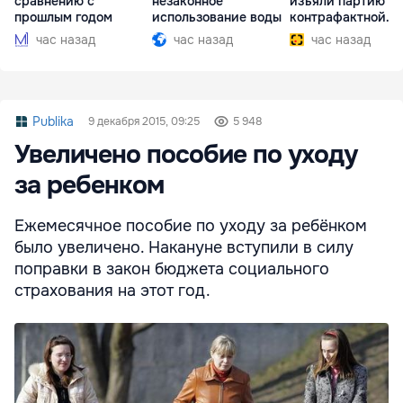
сравнению с
незаконное
изъяли партию
прошлым годом
использование воды
контрафактной
одежды
час назад
час назад
час назад
Publika
9 декабря 2015, 09:25
5 948
Увеличено пособие по уходу
за ребенком
Ежемесячное пособие по уходу за ребёнком
было увеличено. Накануне вступили в силу
поправки в закон бюджета социального
страхования на этот год.