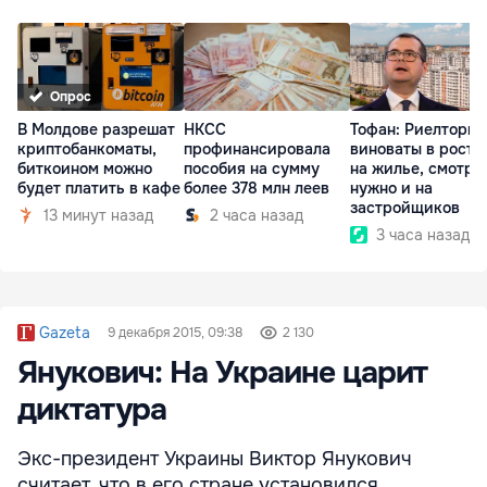
Опрос
В Молдове разрешат
НКСС
Тофан: Риелторы 
криптобанкоматы,
профинансировала
виноваты в росте
биткоином можно
пособия на сумму
на жилье, смотре
будет платить в кафе
более 378 млн леев
нужно и на
застройщиков
13 минут назад
2 часа назад
3 часа назад
Gazeta
9 декабря 2015, 09:38
2 130
Янукович: На Украине царит
диктатура
Экс-президент Украины Виктор Янукович
считает, что в его стране установился