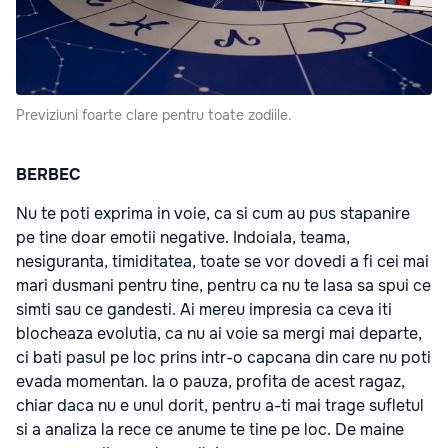
Previziuni foarte clare pentru toate zodiile.
BERBEC
Nu te poti exprima in voie, ca si cum au pus stapanire
pe tine doar emotii negative. Indoiala, teama,
nesiguranta, timiditatea, toate se vor dovedi a fi cei mai
mari dusmani pentru tine, pentru ca nu te lasa sa spui ce
simti sau ce gandesti. Ai mereu impresia ca ceva iti
blocheaza evolutia, ca nu ai voie sa mergi mai departe,
ci bati pasul pe loc prins intr-o capcana din care nu poti
evada momentan. Ia o pauza, profita de acest ragaz,
chiar daca nu e unul dorit, pentru a-ti mai trage sufletul
si a analiza la rece ce anume te tine pe loc. De maine