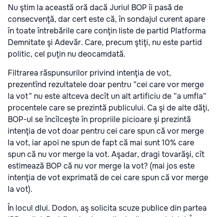
Nu ştim la această oră dacă Juriul BOP îi pasă de
consecvenţă, dar cert este că, în sondajul curent apare
în toate întrebările care conţin liste de partid Platforma
Demnitate şi Adevăr. Care, precum ştiţi, nu este partid
politic, cel puţin nu deocamdată.
Filtrarea răspunsurilor privind intenţia de vot,
prezentînd rezultatele doar pentru ”cei care vor merge
la vot” nu este altceva decît un alt artificiu de ”a umfla”
procentele care se prezintă publicului. Ca şi de alte dăţi,
BOP-ul se încîlceşte în propriile picioare şi prezintă
intenţia de vot doar pentru cei care spun că vor merge
la vot, iar apoi ne spun de fapt că mai sunt 10% care
spun că nu vor merge la vot. Aşadar, dragi tovarăşi, cît
estimează BOP că nu vor merge la vot? (mai jos este
intenţia de vot exprimată de cei care spun că vor merge
la vot).
În locul dlui. Dodon, aş solicita scuze publice din partea