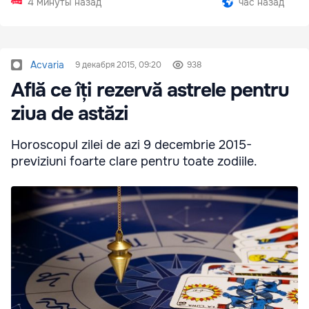
4 минуты назад
час назад
Acvaria
9 декабря 2015, 09:20
938
Află ce îți rezervă astrele pentru
ziua de astăzi
Horoscopul zilei de azi 9 decembrie 2015-
previziuni foarte clare pentru toate zodiile.