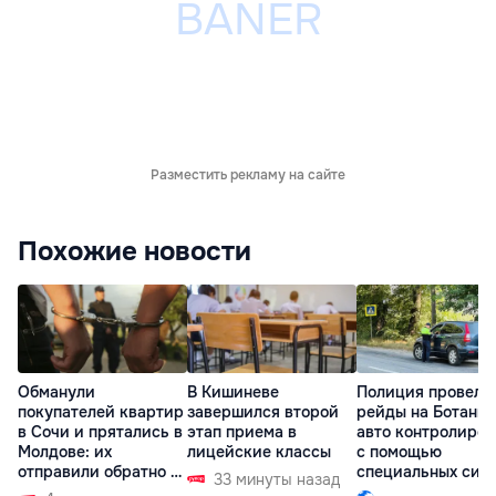
Разместить рекламу на сайте
Похожие новости
Обманули
В Кишиневе
Полиция провела
покупателей квартир
завершился второй
рейды на Ботаник
в Сочи и прятались в
этап приема в
авто контролиро
Молдове: их
лицейские классы
с помощью
отправили обратно в
специальных сис
33 минуты назад
РФ