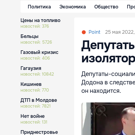
Политика
Экономика
Общество
Пр
Цены на топливо
новостей:
376
25 мая 2022,
Point
Бельцы
Депутаты
новостей:
5726
Газовый кризис
изолято
новостей:
406
Гагаузия
Депутаты-социали
новостей:
10842
Додона в следств
Кишинев
он находится.
новостей:
770
ДТП в Молдове
новостей:
7821
Нет войне
новостей:
131
Приднестровье