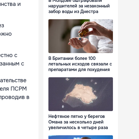
В Молдове оштрафовали
инства и
нарушителей за незаконный
забор воды из Днестра
ез
можно
стно с
В Британии более 100
занным с
летальных исходов связали с
препаратами для похудения
ательстве
теля ПСРМ
проводив в
Нефтяное пятно у берегов
Омана за несколько дней
увеличилось в четыре раза