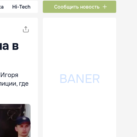
ка
Hi-Tech
Сообщить новость
а в
 Игоря
иции, где