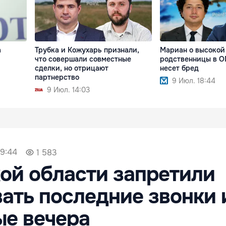
а
Трубка и Кожухарь признали,
Мариан о высокой
что совершали совместные
родственницы в О
сделки, но отрицают
несет бред
партнерство
9 Июл. 18:44
9 Июл. 14:03
19:44
1 583
ой области запретили
ать последние звонки 
е вечера