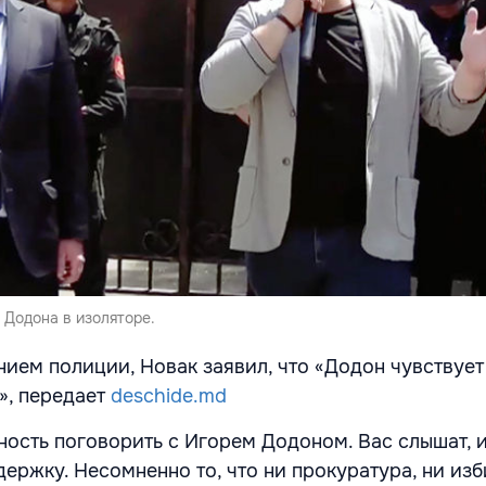
Додона в изоляторе.
нием полиции, Новак заявил, что «Додон чувствует
», передает
deschide.md
ность поговорить с Игорем Додоном. Вас слышат, и
держку. Несомненно то, что ни прокуратура, ни из