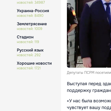
новостей:
34987
Украина-Россия
новостей:
8490
Землетрясение
новостей:
1009
Стадион
новостей:
119
Русский язык
новостей:
292
Хорошие новости
новостей:
1721
Депутаты ПСРМ посетили 
Выступая перед зда
поддержку граждан
«У нас была возмож
чувствует вашу под