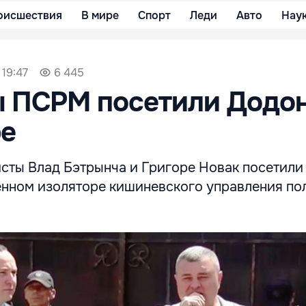
оисшествия
В мире
Спорт
Леди
Авто
Нау
 19:47
6 445
 ПСРМ посетили Додон
ре
сты Влад Бэтрынча и Григоре Новак посетили
енном изоляторе кишиневского управления пол