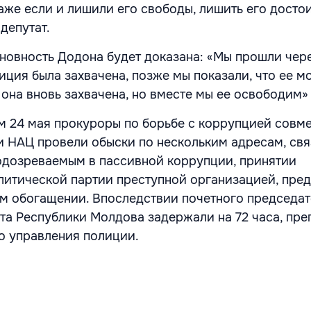
аже если и лишили его свободы, лишить его досто
 депутат.
иновность Додона будет доказана: «Мы прошли чер
иция была захвачена, позже мы показали, что ее 
 она вновь захвачена, но вместе мы ее освободим»
м 24 мая прокуроры по борьбе с коррупцией совме
 НАЦ провели обыски по нескольким адресам, свя
одозреваемым в пассивной коррупции, принятии
итической партии преступной организацией, пред
м обогащении. Впоследствии почетного председа
та Республики Молдова задержали на 72 часа, пре
о управления полиции.