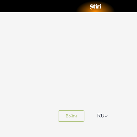
⌵
RU
Войти