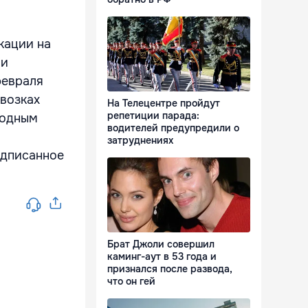
кации на
 и
февраля
возках
На Телецентре пройдут
репетиции парада:
родным
водителей предупредили о
затруднениях
одписанное
Брат Джоли совершил
каминг-аут в 53 года и
признался после развода,
что он гей