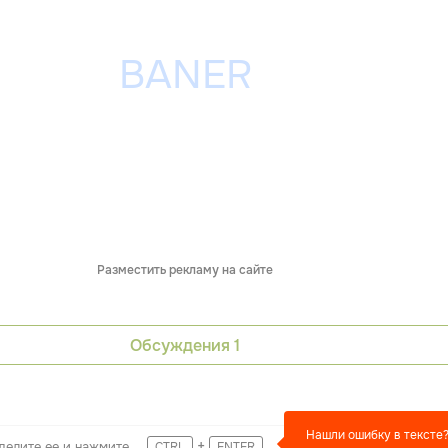
Разместить рекламу на сайте
Обсуждения
1
Нашли ошибку в тексте
+
делите ее и нажмите
CTRL
ENTER