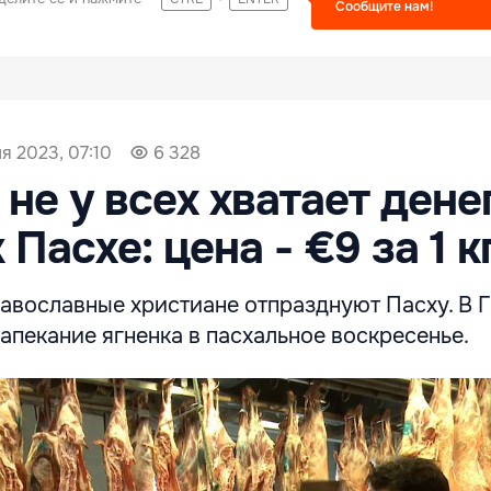
Сообщите нам!
я 2023, 07:10
6 328
не у всех хватает дене
 Пасхе: цена - €9 за 1 к
равославные христиане отпразднуют Пасху. В 
запекание ягненка в пасхальное воскресенье.