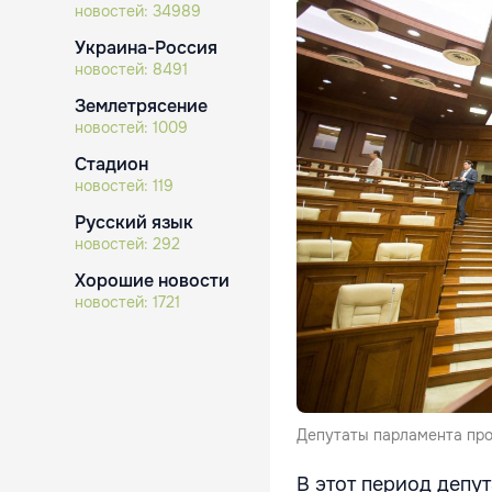
новостей:
34989
Украина-Россия
новостей:
8491
Землетрясение
новостей:
1009
Стадион
новостей:
119
Русский язык
новостей:
292
Хорошие новости
новостей:
1721
Депутаты парламента пров
В этот период депу