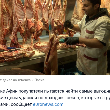
т денег на ягненка к Пасхе.
ке Афин покупатели пытаются найти самые выгодн
ие цены ударили по доходам греков, которые с т
цами, сообщает
euronews.com