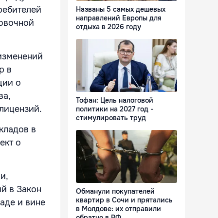
ребителей
Названы 5 самых дешевых
направлений Европы для
ховочной
отдыха в 2026 году
 изменений
р в
ции о
ва,
Тофан: Цель налоговой
 лицензий.
политики на 2027 год -
стимулировать труд
кладов в
ект о
и,
й в Закон
Обманули покупателей
квартир в Сочи и прятались
аде и вине
в Молдове: их отправили
обратно в РФ