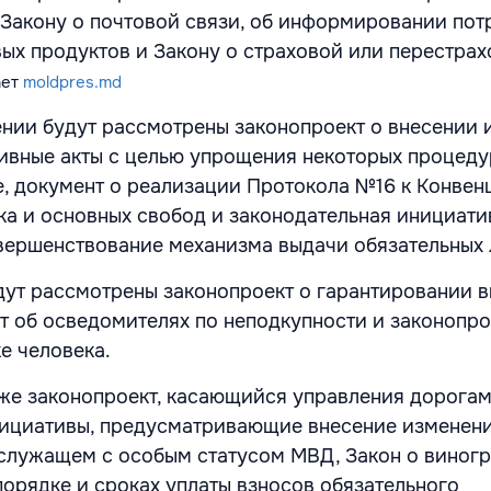
 Закону о почтовой связи, об информировании пот
ых продуктов и Закону о страховой или перестра
ает
moldpres.md
ении будут рассмотрены законопроект о внесении
ивные акты с целью упрощения некоторых процеду
, документ о реализации Протокола №16 к Конвен
ка и основных свобод и законодательная инициати
вершенствование механизма выдачи обязательных
дут рассмотрены законопроект о гарантировании в
кт об осведомителях по неподкупности и законопро
е человека.
кже законопроект, касающийся управления дорогам
ициативы, предусматривающие внесение изменени
служащем с особым статусом МВД, Закон о виногр
порядке и сроках уплаты взносов обязательного