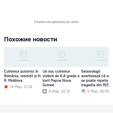
Разместить рекламу на сайте
Похожие новости
Cutremur puternic în
Un nou cutremur
Seismologii
România, resimțit și în
violent de 6,8 grade a
avertizează că ori
R. Moldova
lovit Papua Noua
se poate repeta
Guinee
tragedia din 1977
14 Мар. 12:29
8 Мар. 22:32
5 Мар. 00:00