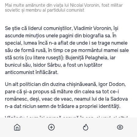
Mai multe amănunte din viața lui Nicolai Voronin, fost militar
sovietic și membru al partidului comunist
Se știe că liderul comuniștilor, Vladimir Voronin, își
ascunde minuțios unele pagini din biografia sa. În
special, lumea încă n-a aflat de unde i se trage numele
său de formă rusă, în timp ce pe mormântul mamei sale
stă scris (cu litere ruseşti): Bujeniță Pelagheia, iar
bunicul său, Isidor Sârbu, a fost un luptător
anticomunist înflăcărat.
Un alt politician din duzina chișinăueană, Igor Dodon,
pare că și-a propus să măture din calea sa tot ce-i
românesc, deși, veac de veac, neamul lui de la Sadova
n-a dat niciun semn de trădare a propriei identităţi.
Văzându-i cum își aruncă cenușă în cap, și unul, și altul,
am hotărât să le caut originile neobișnuite și am răsfoit
arhivele. Nu spun însă că personajele despre care scriu