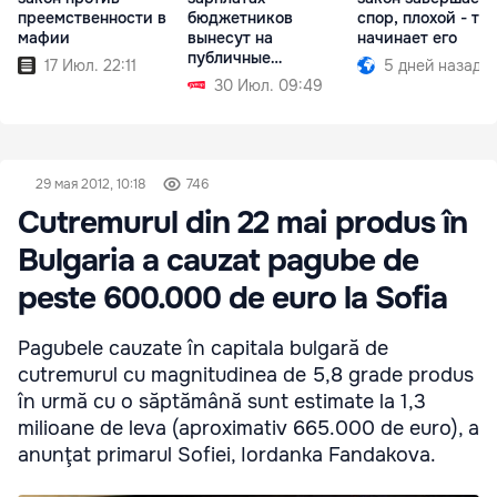
преемственности в
бюджетников
спор, плохой - то
мафии
вынесут на
начинает его
публичные
17 Июл. 22:11
5 дней назад
обсуждения в
30 Июл. 09:49
сентябре
29 мая 2012, 10:18
746
Cutremurul din 22 mai produs în
Bulgaria a cauzat pagube de
peste 600.000 de euro la Sofia
Pagubele cauzate în capitala bulgară de
cutremurul cu magnitudinea de 5,8 grade produs
în urmă cu o săptămână sunt estimate la 1,3
milioane de leva (aproximativ 665.000 de euro), a
anunţat primarul Sofiei, Iordanka Fandakova.