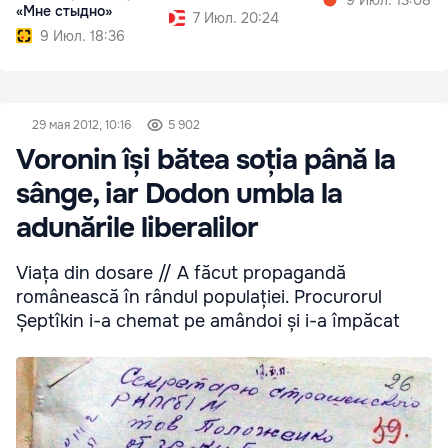
«Мне стыдно»
7 Июл. 20:24
9 Июл. 18:36
29 мая 2012, 10:16
5 902
Voronin își bătea soția până la
sânge, iar Dodon umbla la
adunările liberalilor
Viața din dosare // A făcut propagandă
românească în rândul populației. Procurorul
Șeptîkin i-a chemat pe amândoi și i-a împăcat