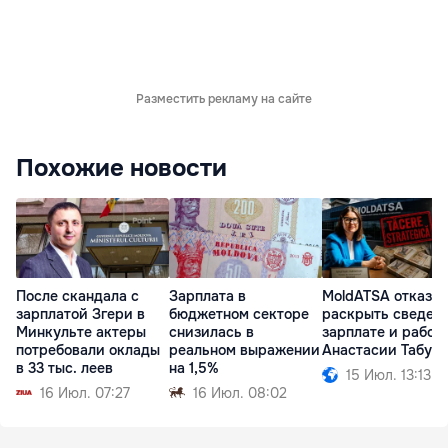
Разместить рекламу на сайте
Похожие новости
После скандала с
Зарплата в
MoldATSA отказа
зарплатой Згери в
бюджетном секторе
раскрыть сведени
Минкульте актеры
снизилась в
зарплате и работ
потребовали оклады
реальном выражении
Анастасии Табур
в 33 тыс. леев
на 1,5%
15 Июл. 13:13
16 Июл. 07:27
16 Июл. 08:02