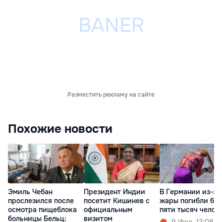
Разместить рекламу на сайте
Похожие новости
Эмиль Чебан
Президент Индии
В Германии из-за
прослезился после
посетит Кишинев с
жары погибли бо
осмотра пищеблока
официальным
пяти тысяч челов
больницы Бельц:
визитом
9 Июл. 13:08