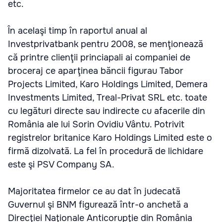
etc.
În acelaşi timp în raportul anual al
Investprivatbank pentru 2008, se menţionează
că printre clienţii princiapali ai companiei de
broceraj ce aparţinea băncii figurau Tabor
Projects Limited, Karo Holdings Limited, Demera
Investments Limited, Treal-Privat SRL etc. toate
cu legături directe sau indirecte cu afacerile din
România ale lui Sorin Ovidiu Vântu. Potrivit
registrelor britanice Karo Holdings Limited este o
firmă dizolvată. La fel în procedură de lichidare
este şi PSV Company SA.
Majoritatea firmelor ce au dat în judecată
Guvernul şi BNM figurează într-o anchetă a
Direcţiei Naţionale Anticorupţie din România