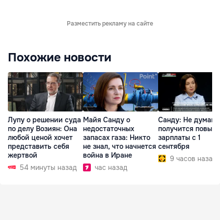
Разместить рекламу на сайте
Похожие новости
Лупу о решении суда
Майя Санду о
Санду: Не думаю,
по делу Возиян: Она
недостаточных
получится повыс
любой ценой хочет
запасах газа: Никто
зарплаты с 1
представить себя
не знал, что начнется
сентября
жертвой
война в Иране
9 часов назад
54 минуты назад
час назад