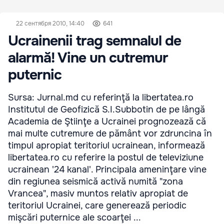
22 сентября 2010, 14:40
641
Ucrainenii trag semnalul de
alarmă! Vine un cutremur
puternic
Sursa: Jurnal.md cu referinţă la libertatea.ro
Institutul de Geofizică S.I.Subbotin de pe lângă
Academia de Ştiinţe a Ucrainei prognozează că
mai multe cutremure de pământ vor zdruncina în
timpul apropiat teritoriul ucrainean, informează
libertatea.ro cu referire la postul de televiziune
ucrainean '24 kanal'. Principala ameninţare vine
din regiunea seismică activă numită "zona
Vrancea", masiv muntos relativ apropiat de
teritoriul Ucrainei, care generează periodic
mişcări puternice ale scoarţei ...