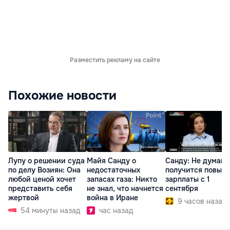
Разместить рекламу на сайте
Похожие новости
Лупу о решении суда
Майя Санду о
Санду: Не думаю,
по делу Возиян: Она
недостаточных
получится повыс
любой ценой хочет
запасах газа: Никто
зарплаты с 1
представить себя
не знал, что начнется
сентября
жертвой
война в Иране
9 часов назад
54 минуты назад
час назад