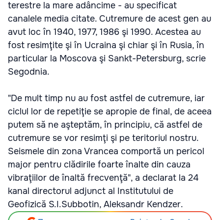
terestre la mare adâncime - au specificat
canalele media citate. Cutremure de acest gen au
avut loc în 1940, 1977, 1986 şi 1990. Acestea au
fost resimţite şi în Ucraina şi chiar şi în Rusia, în
particular la Moscova şi Sankt-Petersburg, scrie
Segodnia.
"De mult timp nu au fost astfel de cutremure, iar
ciclul lor de repetiţie se apropie de final, de aceea
putem să ne aşteptăm, în principiu, că astfel de
cutremure se vor resimţi şi pe teritoriul nostru.
Seismele din zona Vrancea comportă un pericol
major pentru clădirile foarte înalte din cauza
vibraţiilor de înaltă frecvenţă", a declarat la 24
kanal directorul adjunct al Institutului de
Geofizică S.I.Subbotin, Aleksandr Kendzer.