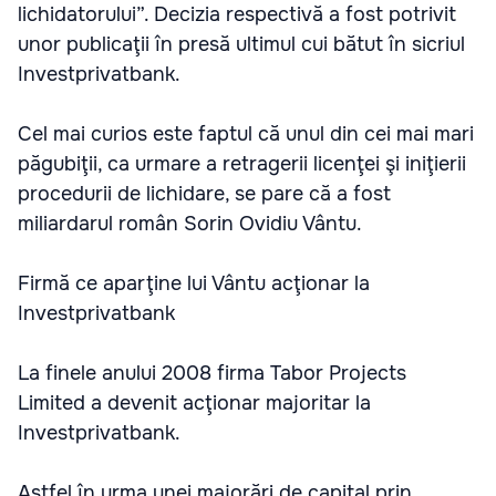
lichidatorului”. Decizia respectivă a fost potrivit
unor publicaţii în presă ultimul cui bătut în sicriul
Investprivatbank.
Cel mai curios este faptul că unul din cei mai mari
păgubiţii, ca urmare a retragerii licenţei şi iniţierii
procedurii de lichidare, se pare că a fost
miliardarul român Sorin Ovidiu Vântu.
Firmă ce aparţine lui Vântu acţionar la
Investprivatbank
La finele anului 2008 firma Tabor Projects
Limited a devenit acţionar majoritar la
Investprivatbank.
Astfel în urma unei majorări de capital prin