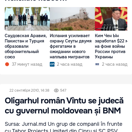
Саудовская Аравия,
Испания усиливает
Ким Чен Ын
Пакистан и Турция
охрану Сеуты двумя
заработал $22 мл
образовали
фрегатами в
на фоне войны
оборонительный
ожидании нового
России против
союз
наплыва мигрантов
Украины
37 минут назад
2 часа назад
2 часа назад
22 сентября 2010, 14:38
547
Oligarhul român Vîntu se judecă
cu guvernul moldovean și BNM
Sursa: Jurnal.md Un grup de companii în frunte
cu Tabor Projects Limited din Cipru şi SC PSV