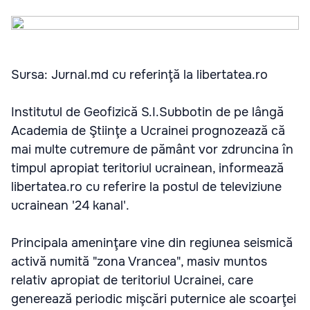
Sursa: Jurnal.md cu referinţă la libertatea.ro
Institutul de Geofizică S.I.Subbotin de pe lângă
Academia de Ştiinţe a Ucrainei prognozează că
mai multe cutremure de pământ vor zdruncina în
timpul apropiat teritoriul ucrainean, informează
libertatea.ro cu referire la postul de televiziune
ucrainean '24 kanal'.
Principala ameninţare vine din regiunea seismică
activă numită "zona Vrancea", masiv muntos
relativ apropiat de teritoriul Ucrainei, care
generează periodic mişcări puternice ale scoarţei