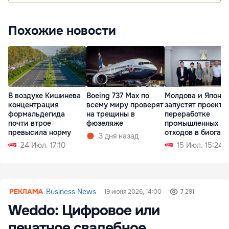
Похожие новости
В воздухе Кишинева
Boeing 737 Max по
Молдова и Япони
концентрация
всему миру проверят
запустят проект п
формальдегида
на трещины в
переработке
почти втрое
фюзеляже
промышленных
превысила норму
отходов в биогаз
3 дня назад
24 Июл. 17:10
15 Июл. 15:24
Business News
19 июня 2026, 14:00
7 291
Weddo: Цифровое или
печатное свадебное