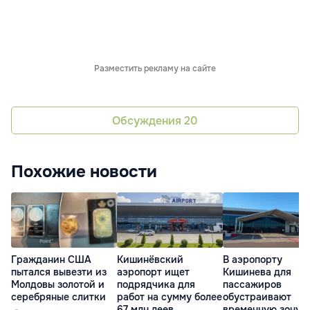
Разместить рекламу на сайте
Обсуждения
20
Похожие новости
Гражданин США
Кишинёвский
В аэропорту
пытался вывезти из
аэропорт ищет
Кишинева для
Молдовы золотой и
подрядчика для
пассажиров
серебряные слитки
работ на сумму более
обустраивают
67 млн леев
временную зону