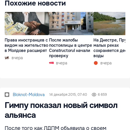
Похожие новости
Права иностранцев с
После жалобы
На Днестре, Прут
видом на жительство
постоялицы в центре
малых реках
в Молдове расширят
Constructorul начали
сохраняется деф
проверку
воды
вчера
вчера
вчера
Bloknot-Moldova
14 декабря 2015, 07:40
6 659
Гимпу показал новый символ
альянса
После того как ЛДПМ объявила о своем