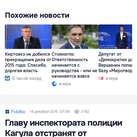
Похожие новости
Киртоакэ не добился
Стояногло:
Депутат от
прекращения дела от
Ответственность
«Демократии дом
2015 года: Спасибо,
начинается с
Вершинин попал 
дорогая власть
руководства - или не
базу «Миротворц
начинается вовсе
6 часов назад
вчера
вчера
Publika
14 декабря 2015, 07:08
3 192
Главу инспектората полиции
Кагула отстранят от