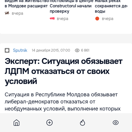
видом на жительство
постоялицы в центре
малых реках
в Молдове расширят
Constructorul начали
сохраняется деф
проверку
воды
вчера
вчера
вчера
Sputnik
14 декабря 2015, 07:00
6 861
Эксперт: Ситуация обязывает
ЛДПМ отказаться от своих
условий
Ситуация в Республике Молдова обязывает
либерал-демократов отказаться от
необдуманных условий, выполнение которых
нецелесообразно.