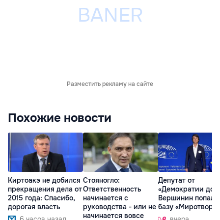
Разместить рекламу на сайте
Похожие новости
Киртоакэ не добился
Стояногло:
Депутат от
прекращения дела от
Ответственность
«Демократии дом
2015 года: Спасибо,
начинается с
Вершинин попал 
дорогая власть
руководства - или не
базу «Миротворц
начинается вовсе
6 часов назад
вчера