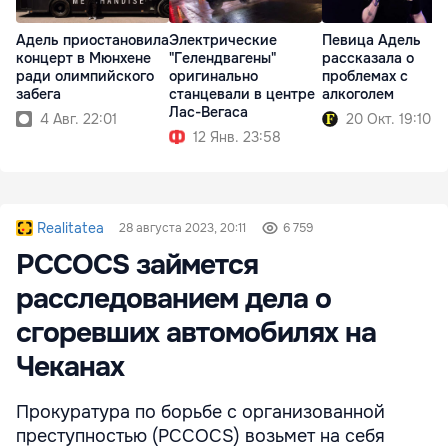
Адель приостановила
Электрические
Певица Адель
концерт в Мюнхене
"Гелендвагены"
рассказала о
ради олимпийского
оригинально
проблемах с
забега
станцевали в центре
алкоголем
Лас-Вегаса
4 Авг. 22:01
20 Окт. 19:10
12 Янв. 23:58
Realitatea
28 августа 2023, 20:11
6 759
PCCOCS займется
расследованием дела о
сгоревших автомобилях на
Чеканах
Прокуратура по борьбе с организованной
преступностью (PCCOCS) возьмет на себя