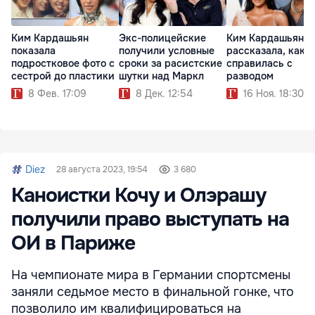
Ким Кардашьян
Экс-полицейские
Ким Кардашьян
показала
получили условные
рассказала, как
подростковое фото с
сроки за расистские
справилась с
сестрой до пластики
шутки над Маркл
разводом
8 Фев. 17:09
8 Дек. 12:54
16 Ноя. 18:30
Diez
28 августа 2023, 19:54
3 680
Каноистки Кочу и Олэрашу
получили право выступать на
ОИ в Париже
На чемпионате мира в Германии спортсмены
заняли седьмое место в финальной гонке, что
позволило им квалифицироваться на