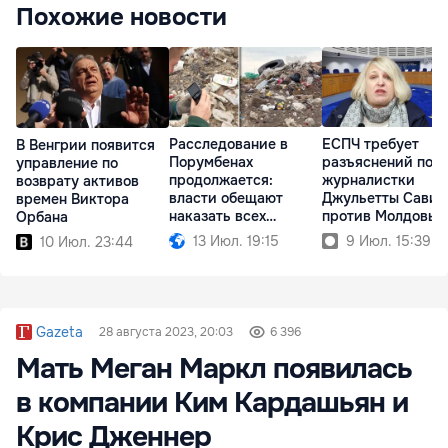
Похожие новости
Расследование в
ЕСПЧ требует
В Венгрии появится
Порумбенах
разъяснений по д
управление по
продолжается:
журналистки
возврату активов
власти обещают
Джульетты Савиц
времен Виктора
наказать всех
против Молдовы
Орбана
причастных
13 Июл. 19:15
9 Июл. 15:39
10 Июл. 23:44
Gazeta
28 августа 2023, 20:03
6 396
Мать Меган Маркл появилась
в компании Ким Кардашьян и
Крис Дженнер