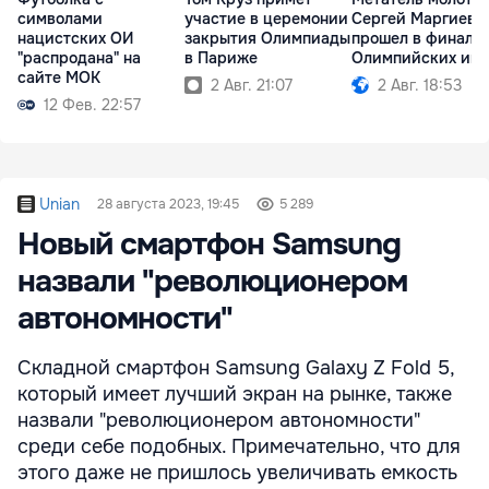
символами
участие в церемонии
Сергей Маргиев 
нацистских ОИ
закрытия Олимпиады
прошел в финал
"распродана" на
в Париже
Олимпийских игр
сайте МОК
2 Авг. 21:07
2 Авг. 18:53
12 Фев. 22:57
Unian
28 августа 2023, 19:45
5 289
Новый смартфон Samsung
назвали "революционером
автономности"
Складной смартфон Samsung Galaxy Z Fold 5,
который имеет лучший экран на рынке, также
назвали "революционером автономности"
среди себе подобных. Примечательно, что для
этого даже не пришлось увеличивать емкость