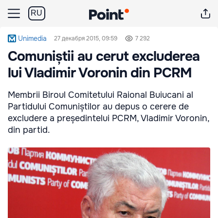
RU
Unimedia
27 декабря 2015, 09:59
7 292
Comuniștii au cerut excluderea
lui Vladimir Voronin din PCRM
Membrii Biroul Comitetului Raional Buiucani al
Partidului Comuniștilor au depus o cerere de
excludere a președintelui PCRM, Vladimir Voronin,
din partid.