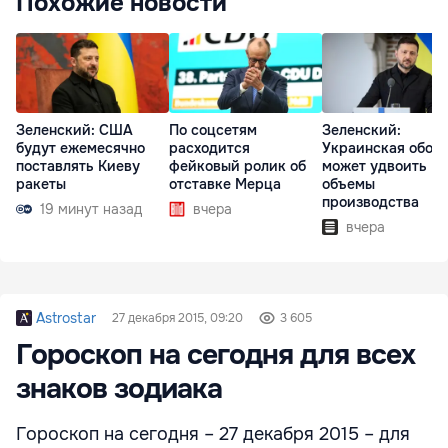
Похожие новости
Зеленский: США
По соцсетям
Зеленский:
будут ежемесячно
расходится
Украинская обор
поставлять Киеву
фейковый ролик об
может удвоить
ракеты
отставке Мерца
объемы
производства
19 минут назад
вчера
вчера
Astrostar
27 декабря 2015, 09:20
3 605
Гороскоп на сегодня для всех
знаков зодиака
Гороскоп на сегодня – 27 декабря 2015 – для