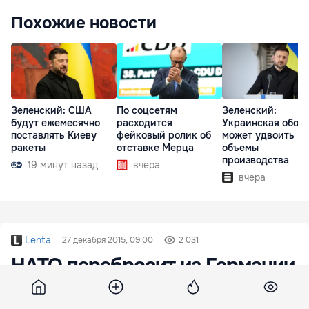
Похожие новости
Зеленский: США
По соцсетям
Зеленский:
будут ежемесячно
расходится
Украинская обор
поставлять Киеву
фейковый ролик об
может удвоить
ракеты
отставке Мерца
объемы
производства
19 минут назад
вчера
вчера
Lenta
27 декабря 2015, 09:00
2 031
НАТО перебросит из Германии
в Турцию самолеты-