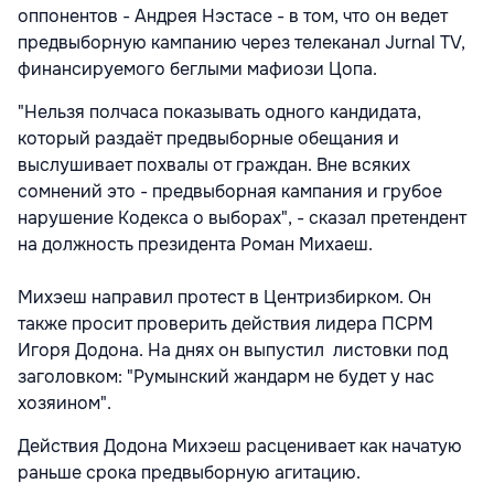
оппонентов - Андрея Нэстасе - в том, что он ведет
предвыборную кампанию через телеканал Jurnal TV,
финансируемого беглыми мафиози Цопа.
"Нельзя полчаса показывать одного кандидата,
который раздаёт предвыборные обещания и
выслушивает похвалы от граждан. Вне всяких
сомнений это - предвыборная кампания и грубое
нарушение Кодекса о выборах", - сказал претендент
на должность президента Роман Михаеш.
Михэеш направил протест в Центризбирком. Он
также просит проверить действия лидера ПСРМ
Игоря Додона. На днях он выпустил листовки под
заголовком: "Румынский жандарм не будет у нас
хозяином".
Действия Додона Михэеш расценивает как начатую
раньше срока предвыборную агитацию.