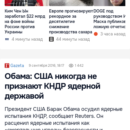
Ким Чен Ын
Европе прогнозируют
DOGE под
заработал $22 млрд
рекордное за
руководством Ил
на фоне войны
десятилетие
Маска публикова
России против
снижение
ложную отчетнос
Украины
производства сахара
3 часа назад
4 минуты назад
44 минуты назад
Gazeta
9 сентября 2016, 18:17
1 442
Обама: США никогда не
признают КНДР ядерной
державой
Президент США Барак Обама осудил ядерные
испытания КНДР, сообщает Reuters. Он
расценил ядерные испытания как