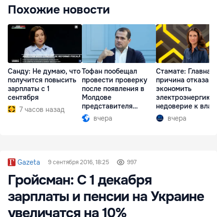
Похожие новости
Санду: Не думаю, что
Тофан пообещал
Стамате: Главная
получится повысить
провести проверку
причина отказа
зарплаты с 1
после появления в
экономить
сентября
Молдове
электроэнергию 
представителя
недоверие к влас
7 часов назад
Южной Осетии
вчера
вчера
Gazeta
9 сентября 2016, 18:25
997
Гройсман: C 1 декабря
зарплаты и пенсии на Украине
увеличатся на 10%