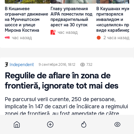
В Кишиневе
Главу управления
В Каушанах мужч
ограничат движение
AIPA поместили под
притворялся
на Мунчештском
предварительный
инвалидом и
шоссе и улице
арест на 30 суток
«исцелился» при
Мирона Костина
виде карабинеро
час назад
час назад
2 часа назад
Independent
9 сентября 2016, 18:12
732
Regulile de aflare în zona de
frontieră, ignorate tot mai des
Pe parcursul verii curente, 250 de persoane,
implicate în 147 de cazuri de încălcare a regimului
zonei de frontieră, au fost amendate de către
angajații Poliției de Frontieră.