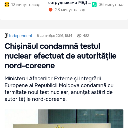
сотрудниками МВД и
12 минут назад
36 минут наза
СИБ
28 минут назад
Independent
9 сентября 2016, 18:14
482
Chișinăul condamnă testul
nuclear efectuat de autoritățile
nord-coreene
Ministerul Afacerilor Externe şi Integrării
Europene al Republicii Moldova condamnă cu
fermitate noul test nuclear, anunţat astăzi de
autorităţile nord-coreene.