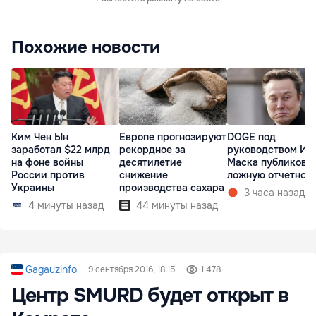
Похожие новости
Ким Чен Ын
Европе прогнозируют
DOGE под
заработал $22 млрд
рекордное за
руководством Ил
на фоне войны
десятилетие
Маска публикова
России против
снижение
ложную отчетнос
Украины
производства сахара
3 часа назад
4 минуты назад
44 минуты назад
Gagauzinfo
9 сентября 2016, 18:15
1 478
Центр SMURD будет открыт в