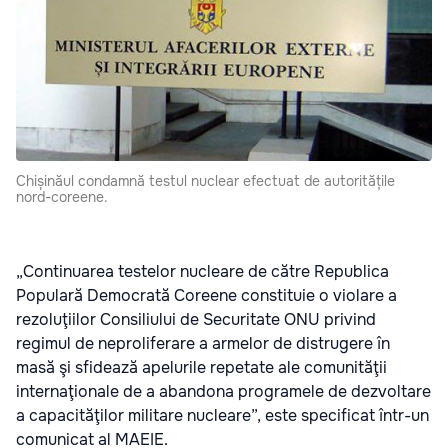
Chișinăul condamnă testul nuclear efectuat de autoritățile
nord-coreene.
„Continuarea testelor nucleare de către Republica
Populară Democrată Coreene constituie o violare a
rezoluţiilor Consiliului de Securitate ONU privind
regimul de neproliferare a armelor de distrugere în
masă şi sfidează apelurile repetate ale comunităţii
internaţionale de a abandona programele de dezvoltare
a capacităţilor militare nucleare”, este specificat într-un
comunicat al MAEIE.