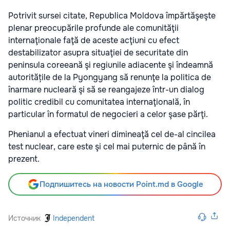
Potrivit sursei citate, Republica Moldova împărtăşeşte
plenar preocupările profunde ale comunităţii
internaţionale faţă de aceste acţiuni cu efect
destabilizator asupra situaţiei de securitate din
peninsula coreeană şi regiunile adiacente şi îndeamnă
autoritățile de la Pyongyang să renunţe la politica de
înarmare nucleară şi să se reangajeze într-un dialog
politic credibil cu comunitatea internaţională, în
particular în formatul de negocieri a celor şase părţi.
Phenianul a efectuat vineri dimineaţă cel de-al cincilea
test nuclear, care este şi cel mai puternic de până în
prezent.
Подпишитесь на новости Point.md в Google
Источник
Independent