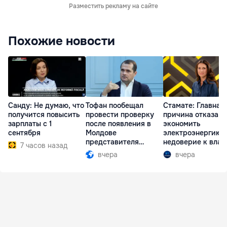
Разместить рекламу на сайте
Похожие новости
Санду: Не думаю, что
Тофан пообещал
Стамате: Главная
получится повысить
провести проверку
причина отказа
зарплаты с 1
после появления в
экономить
сентября
Молдове
электроэнергию 
представителя
недоверие к влас
7 часов назад
Южной Осетии
вчера
вчера