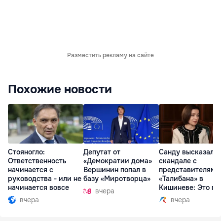
Разместить рекламу на сайте
Похожие новости
Стояногло:
Депутат от
Санду высказалас
Ответственность
«Демократии дома»
скандале с
начинается с
Вершинин попал в
представителями
руководства - или не
базу «Миротворца»
«Талибана» в
начинается вовсе
Кишиневе: Это по
вчера
вчера
вчера