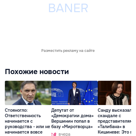
Разместить рекламу на сайте
Похожие новости
Стояногло:
Депутат от
Санду высказалас
Ответственность
«Демократии дома»
скандале с
начинается с
Вершинин попал в
представителями
руководства - или не
базу «Миротворца»
«Талибана» в
начинается вовсе
Кишиневе: Это по
вчера