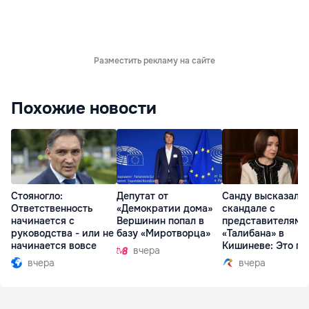
Разместить рекламу на сайте
Похожие новости
Стояногло:
Депутат от
Санду высказалас
Ответственность
«Демократии дома»
скандале с
начинается с
Вершинин попал в
представителями
руководства - или не
базу «Миротворца»
«Талибана» в
начинается вовсе
Кишиневе: Это по
вчера
вчера
вчера