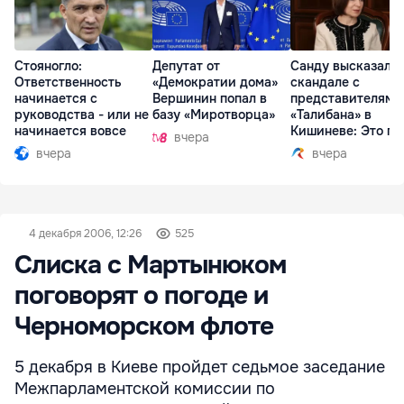
Стояногло:
Депутат от
Санду высказалас
Ответственность
«Демократии дома»
скандале с
начинается с
Вершинин попал в
представителями
руководства - или не
базу «Миротворца»
«Талибана» в
начинается вовсе
Кишиневе: Это по
вчера
вчера
вчера
4 декабря 2006, 12:26
525
Слиска с Мартынюком
поговорят о погоде и
Черноморском флоте
5 декабря в Киеве пройдет седьмое заседание
Межпарламентской комиссии по