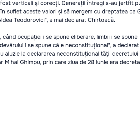
ost verticali și corecți. Generații întregi s-au jertfit 
n suflet aceste valori și să mergem cu dreptatea ca 
 Aldea Teodorovici", a mai declarat Chirtoacă.
 când ocupației i se spune eliberare, limbii i se spune
evărului i se spune că e neconstituțional", a declarat
 aluzie la declararea neconstituționalității decretului
ar Mihai Ghimpu, prin care ziua de 28 iunie era decreta