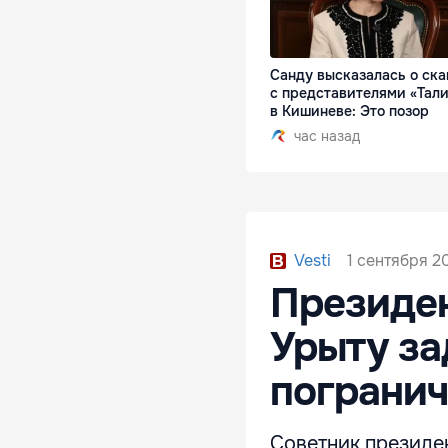
Санду высказалась о ск
с представителями «Тал
в Кишиневе: Это позор
час назад
1 сентября 20
Vesti
Президе
Урыту з
пограни
Советник президе