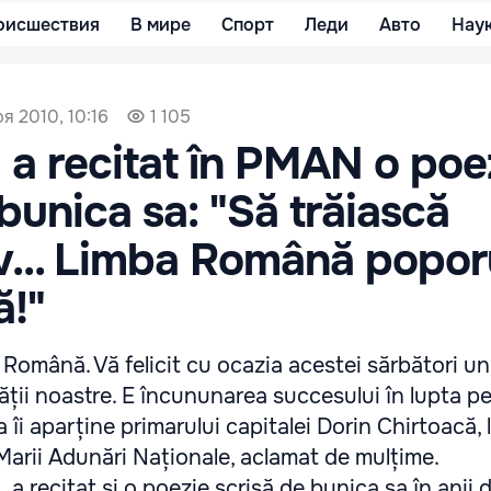
оисшествия
В мире
Спорт
Леди
Авто
Нау
ря 2010, 10:16
1 105
 a recitat în PMAN o poe
 bunica sa: "Să trăiască
... Limba Română poporu
ă!"
 Română. Vă felicit cu ocazia acestei sărbători un
ății noastre. E încununarea succesului în lupta p
îi aparține primarului capitalei Dorin Chirtoacă, l
 Marii Adunări Naționale, aclamat de mulțime.
a recitat și o poezie scrisă de bunica sa în anii 