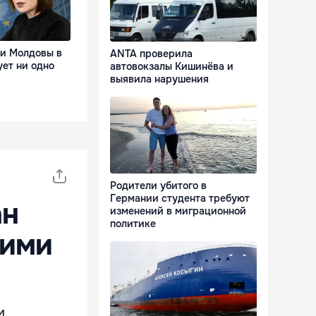
ии Молдовы в
ANTA проверила
ует ни одно
автовокзалы Кишинёва и
выявила нарушения
Родители убитого в
Германии студента требуют
ан
изменений в миграционной
политике
кими
и