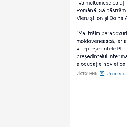
"Vă mulțumesc că ați f
Română. Să păstrăm î
Vieru și Ion și Doina
"Mai trăim paradoxuri,
moldovenească, iar ad
vicepreședintele PL cu
președintelui interim
a ocupației sovietice.
Источник
Unimedia