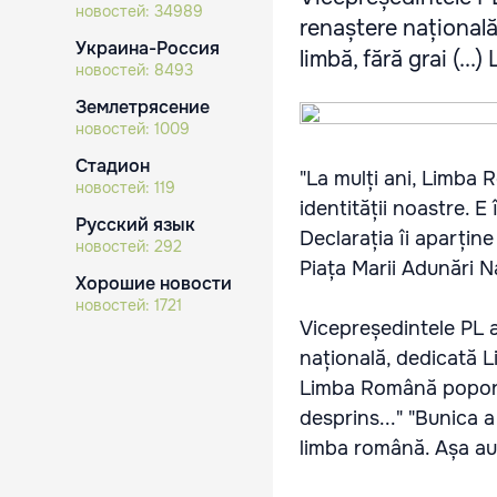
новостей:
34989
renaștere națională
Украина-Россия
limbă, fără grai (...
новостей:
8493
Землетрясение
новостей:
1009
Стадион
"La mulți ani, Limba 
новостей:
119
identității noastre. 
Русский язык
Declarația îi aparține
новостей:
292
Piața Marii Adunări N
Хорошие новости
новостей:
1721
Vicepreședintele PL a
națională, dedicată Li
Limba Română poporul
desprins..." "Bunica a
limba română. Așa au 