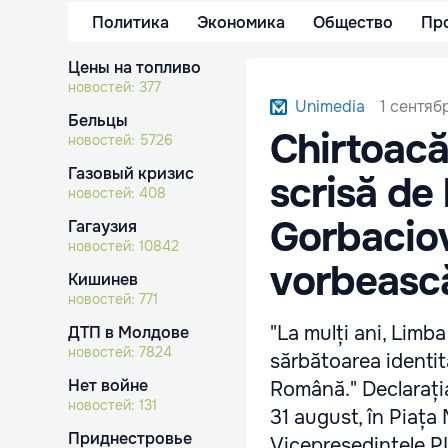
Политика
Экономика
Общество
Пр
Цены на топливо
новостей:
377
1 сентяб
Unimedia
Бельцы
Chirtoacă
новостей:
5726
Газовый кризис
scrisă de
новостей:
408
Gorbaciov
Гагаузия
новостей:
10842
vorbeasc
Кишинев
новостей:
771
"La mulți ani, Limba
ДТП в Молдове
новостей:
7824
sărbătoarea identit
Нет войне
Română." Declarația 
новостей:
131
31 august, în Piața
Приднестровье
Vicepreședintele PL 