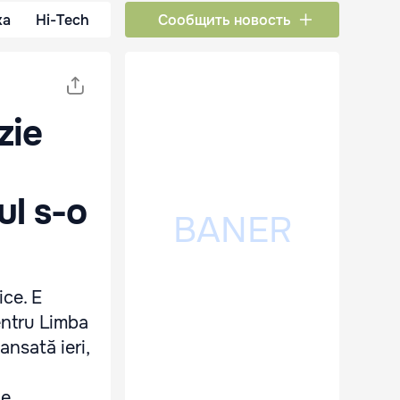
ка
Hi-Tech
Сообщить новость
zie
l s-o
ice. E
entru Limba
ansată ieri,
de