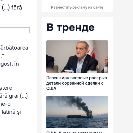
...) fără
Разместить рекламу на сайте
В тренде
 sărbătoarea
."
ugust, în
Пезешкиан впервые раскрыл
детали сорванной сделки с
aștere
США
ă grai (...)
 ne-o
latină și