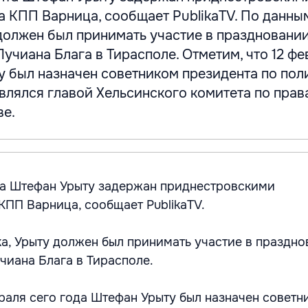
а КПП Варница, сообщает PublikaTV. По данны
должен был принимать участие в праздновании
Лучиана Блага в Тирасполе. Отметим, что 12 фе
у был назначен советником президента по по
влялся главой Хельсинского комитета по прав
ве.
та Штефан Урыту задержан приднестровскими
КПП Варница, сообщает PublikaTV.
а, Урыту должен был принимать участие в праздно
чиана Блага в Тирасполе.
враля сего года Штефан Урыту был назначен советн