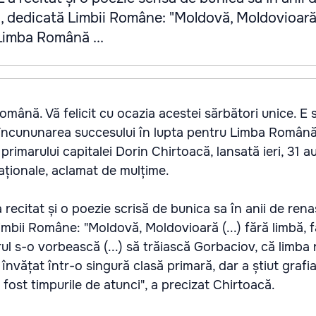
, dedicată Limbii Române: "Moldovă, Moldovioară (
) Limba Română ...
Română. Vă felicit cu ocazia acestei sărbători unice. E
E încununarea succesului în lupta pentru Limba Română
 primarului capitalei Dorin Chirtoacă, lansată ieri, 31 a
aționale, aclamat de mulțime.
 recitat și o poezie scrisă de bunica sa în anii de ren
mbii Române: "Moldovă, Moldovioară (...) fără limbă, făr
 s-o vorbească (...) să trăiască Gorbaciov, că limba
 învățat într-o singură clasă primară, dar a știut grafia 
fost timpurile de atunci", a precizat Chirtoacă.