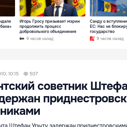
андале
Игорь Гросу призывает мэрии
Санду о вступлен
ибана»
продолжить процесс
ЕС: Нас не блокир
добровольного объединения
государство
9 часов назад
9 часов назад
10, 10:15
507
нтский советник Штеф
адержан приднестровс
чниками
нта Штефан Урыту задержан приднестровским