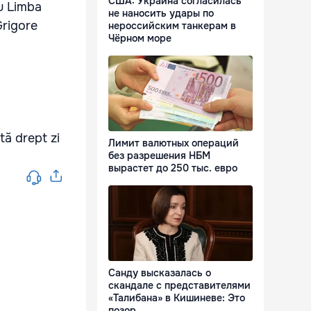
США: Украина согласилась
pu Limba
не наносить удары по
Grigore
нероссийским танкерам в
Чёрном море
tă drept zi
Лимит валютных операций
без разрешения НБМ
вырастет до 250 тыс. евро
Санду высказалась о
скандале с представителями
«Талибана» в Кишиневе: Это
позор