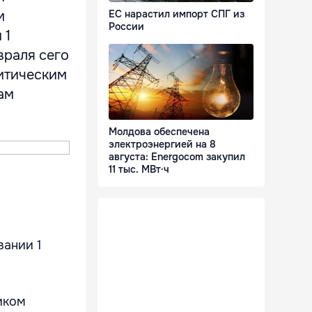
м
ЕС нарастил импорт СПГ из
России
 1
враля сего
литическим
ам
Молдова обеспечена
электроэнергией на 8
августа: Energocom закупил
11 тыс. МВт·ч
вании 1
иком