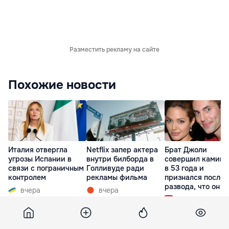
Разместить рекламу на сайте
Похожие новости
Италия отвергла
Netflix запер актера
Брат Джоли
угрозы Испании в
внутри билборда в
совершил каминг
связи с пограничным
Голливуде ради
в 53 года и
контролем
рекламы фильма
признался после
развода, что он г
вчера
вчера
вчера