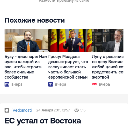
Разместить рекламу на сайте
Похожие новости
Бузу - диаспоре: Нам
Гросу: Молдова
Лупу о решении с
нужен каждый из
демонстрирует, что
по делу Возиян: 
вас, чтобы строить
заслуживает стать
любой ценой хоче
более сильные
частью большой
представить себя
сообщества
европейской семьи
жертвой
вчера
вчера
вчера
Vedomosti
24 января 2011, 12:57
515
ЕС устал от Востока