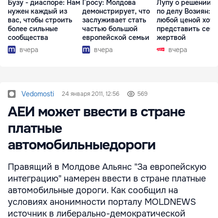
Бузу - диаспоре: Нам
Гросу: Молдова
Лупу о решении с
нужен каждый из
демонстрирует, что
по делу Возиян: 
вас, чтобы строить
заслуживает стать
любой ценой хоче
более сильные
частью большой
представить себя
сообщества
европейской семьи
жертвой
вчера
вчера
вчера
Vedomosti
24 января 2011, 12:56
569
АЕИ может ввести в стране
платные
автомобильныедороги
Правящий в Молдове Альянс "За европейскую
интеграцию" намерен ввести в стране платные
автомобильные дороги. Как сообщил на
условиях анонимности порталу MOLDNEWS
источник в либерально-демократической