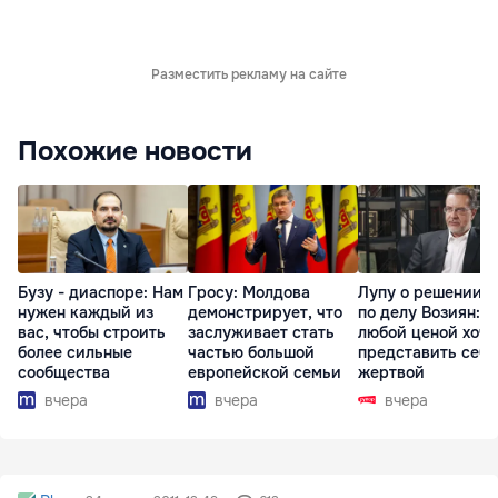
Разместить рекламу на сайте
Похожие новости
Бузу - диаспоре: Нам
Гросу: Молдова
Лупу о решении с
нужен каждый из
демонстрирует, что
по делу Возиян: 
вас, чтобы строить
заслуживает стать
любой ценой хоче
более сильные
частью большой
представить себя
сообщества
европейской семьи
жертвой
вчера
вчера
вчера