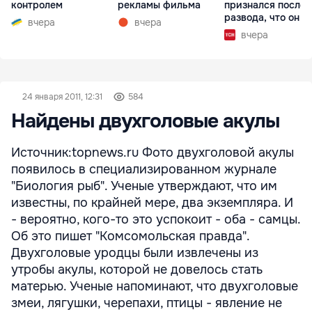
контролем
рекламы фильма
признался после
развода, что он г
вчера
вчера
вчера
24 января 2011, 12:31
584
Найдены двухголовые акулы
Источник:topnews.ru Фото двухголовой акулы
появилось в специализированном журнале
"Биология рыб". Ученые утверждают, что им
известны, по крайней мере, два экземпляра. И
- вероятно, кого-то это успокоит - оба - самцы.
Об это пишет "Комсомольская правда".
Двухголовые уродцы были извлечены из
утробы акулы, которой не довелось стать
матерью. Ученые напоминают, что двухголовые
змеи, лягушки, черепахи, птицы - явление не