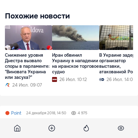
Похожие новости
Снижение уровня
Иран обвинил
В Украине задер
Днестра вызвало
Украину в нападении
организатор
споры в парламенте:
на иранское торговое
выставки,
"Виновата Украина
судно
атакованной Рос
или засуха?"
26 Июл. 10:12
26 Июл. 14:00
24 Июл. 09:07
Point
24 декабря 2018, 14:50
4 975
ДТП осложнило движение на
столичной улице