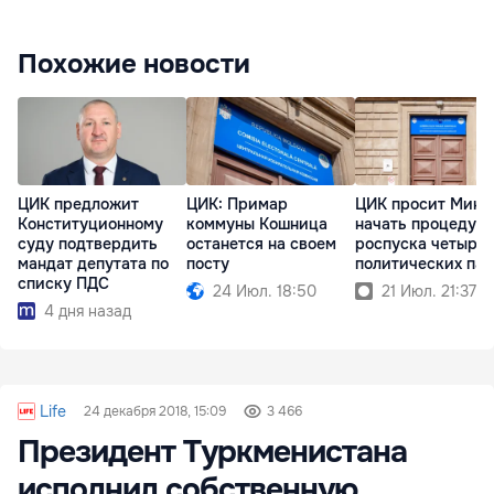
Похожие новости
ЦИК предложит
ЦИК: Примар
ЦИК просит Миню
Конституционному
коммуны Кошница
начать процедур
суду подтвердить
останется на своем
роспуска четырёх
мандат депутата по
посту
политических па
списку ПДС
24 Июл. 18:50
21 Июл. 21:37
4 дня назад
Life
24 декабря 2018, 15:09
3 466
Президент Туркменистана
исполнил собственную