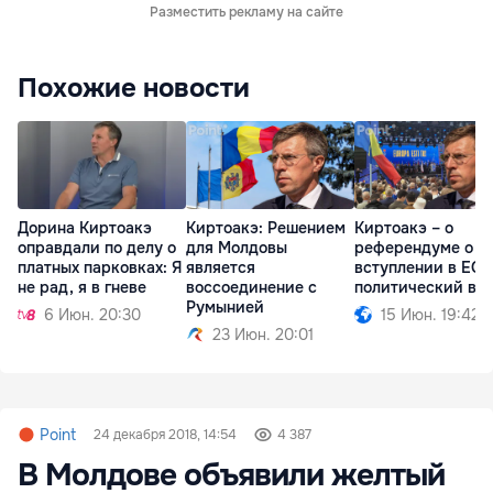
Разместить рекламу на сайте
Похожие новости
Дорина Киртоакэ
Киртоакэ: Решением
Киртоакэ – о
оправдали по делу о
для Молдовы
референдуме о
платных парковках: Я
является
вступлении в ЕС:
не рад, я в гневе
воссоединение с
политический во
Румынией
6 Июн. 20:30
15 Июн. 19:42
23 Июн. 20:01
Point
24 декабря 2018, 14:54
4 387
В Молдове объявили желтый