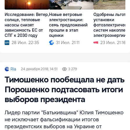
Исследование: Ветер,
Новые ветровые
Одобрены льготы
солнце, тепловые
электростанции:
установки
насосы снизят
семь предложений
фотоэлектрическ
зависимость ЕС от
прошли в этап
систем накоплен
СПГ к 2030 году
оценки
электроэнергии
28 Июл. 22:35
31 Июл. 21:11
23 Июл. 21:16
Ria
24 декабря 2018, 14:51
3 279
Тимошенко пообещала не дать
Порошенко подтасовать итоги
выборов президента
Лидер партии "Батькивщина" Юлия Тимошенко
не исключает фальсификации итогов
президентских выборов на Украине от