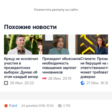
Разместить рекламу на сайте
Похожие новости
Крецу не исключил
Президент объяснила
Стамате: Президе
участия в
необходимость
не берущий на се
президентских
повышения зарплат
ответственность, 
выборах: Думаю об
чиновников
может требовать
этом каждый вечер
доверия
28 Июн. 20:15
29 Июл. 20:23
27 Июн. 16:30
Point
24 декабря 2018, 15:00
3 752