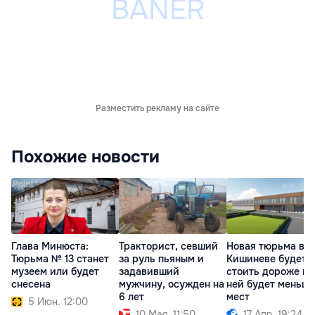
Разместить рекламу на сайте
Похожие новости
Глава Минюста:
Тракторист, севший
Новая тюрьма в
Тюрьма № 13 станет
за руль пьяным и
Кишиневе будет
музеем или будет
задавивший
стоить дороже и 
снесена
мужчину, осужден на
ней будет меньше
6 лет
мест
5 Июн. 12:00
10 Мая. 11:50
17 Апр. 19:24