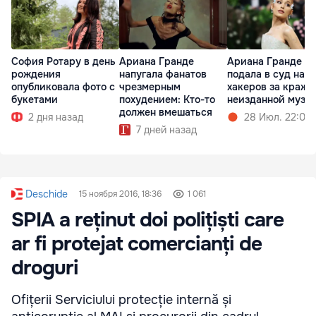
София Ротару в день
Ариана Гранде
Ариана Гранде
рождения
напугала фанатов
подала в суд на
опубликовала фото с
чрезмерным
хакеров за кражу
букетами
похудением: Кто-то
неизданной музы
должен вмешаться
2 дня назад
28 Июл. 22:02
7 дней назад
Deschide
15 ноября 2016, 18:36
1 061
SPIA a reținut doi polițiști care
ar fi protejat comercianți de
droguri
Ofițerii Serviciului protecție internă și