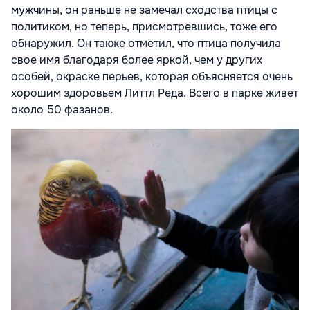
мужчины, он раньше не замечал сходства птицы с
политиком, но теперь, присмотревшись, тоже его
обнаружил. Он также отметил, что птица получила
свое имя благодаря более яркой, чем у других
особей, окраске перьев, которая объясняется очень
хорошим здоровьем Литтл Реда. Всего в парке живет
около 50 фазанов.