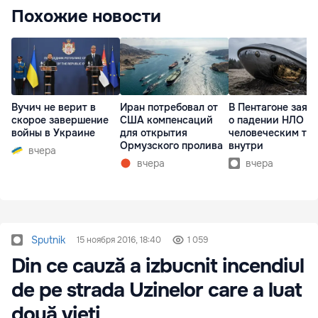
Похожие новости
Вучич не верит в
Иран потребовал от
В Пентагоне заяв
скорое завершение
США компенсаций
о падении НЛО с
войны в Украине
для открытия
человеческим те
Ормузского пролива
внутри
вчера
вчера
вчера
Sputnik
15 ноября 2016, 18:40
1 059
Din ce cauză a izbucnit incendiul
de pe strada Uzinelor care a luat
două vieţi