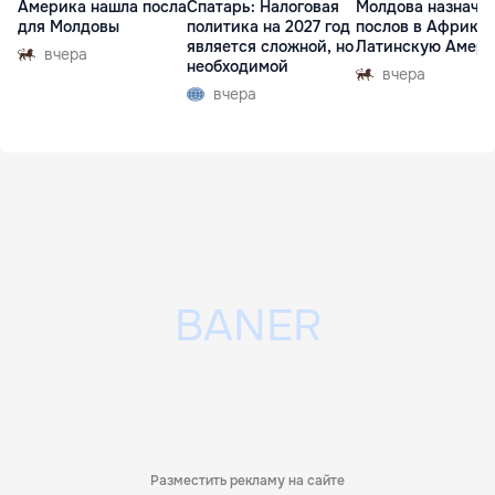
Америка нашла посла
Спатарь: Налоговая
Молдова назначи
для Молдовы
политика на 2027 год
послов в Африку 
является сложной, но
Латинскую Амер
вчера
необходимой
вчера
вчера
Разместить рекламу на сайте