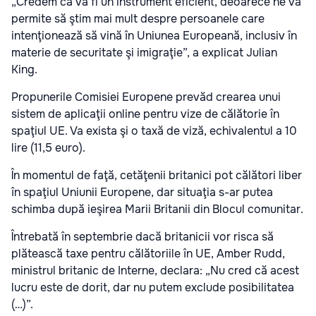
„Credem că va fi un instrument eficient, deoarece ne va
permite să ştim mai mult despre persoanele care
intenţionează să vină în Uniunea Europeană, inclusiv în
materie de securitate şi imigraţie”, a explicat Julian
King.
Propunerile Comisiei Europene prevăd crearea unui
sistem de aplicaţii online pentru vize de călătorie în
spaţiul UE. Va exista şi o taxă de viză, echivalentul a 10
lire (11,5 euro).
În momentul de faţă, cetăţenii britanici pot călători liber
în spaţiul Uniunii Europene, dar situaţia s-ar putea
schimba după ieşirea Marii Britanii din Blocul comunitar.
Întrebată în septembrie dacă britanicii vor risca să
plătească taxe pentru călătoriile în UE, Amber Rudd,
ministrul britanic de Interne, declara: „Nu cred că acest
lucru este de dorit, dar nu putem exclude posibilitatea
(…)”.