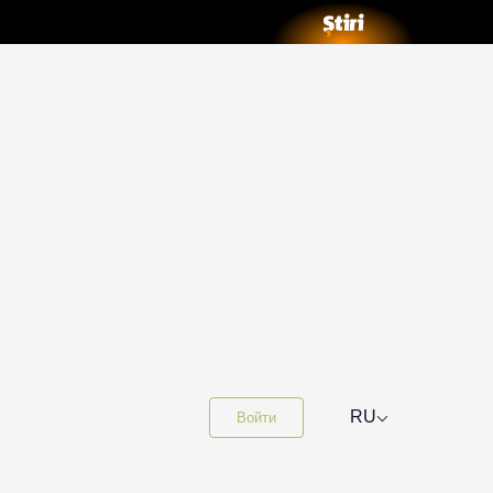
⌵
RU
Войти