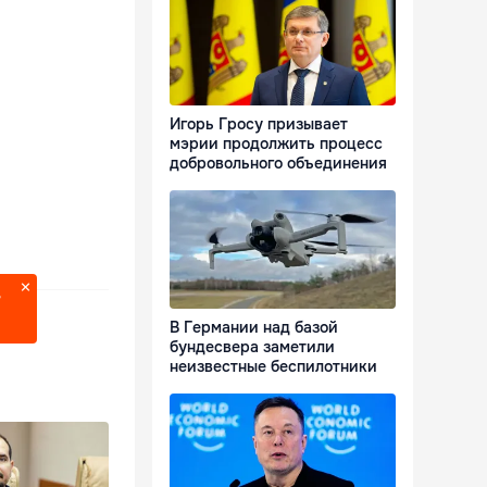
Игорь Гросу призывает
мэрии продолжить процесс
добровольного объединения
?
В Германии над базой
бундесвера заметили
неизвестные беспилотники