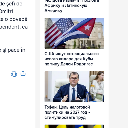
Молдова назначит послов в
de şefi de
Африку и Латинскую
Америку
Dmitri
te o dovadă
ependent, ca
e şi pace în
США ищут потенциального
нового лидера для Кубы
по типу Делси Родригес
Тофан: Цель налоговой
политики на 2027 год -
стимулировать труд