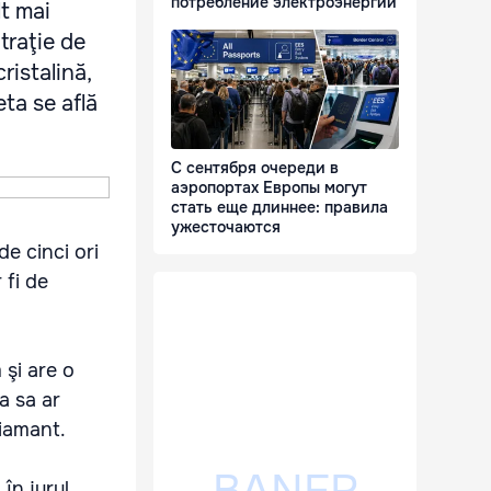
потребление электроэнергии
t mai
traţie de
ristalină,
ta se află
С сентября очереди в
аэропортах Европы могут
стать еще длиннее: правила
ужесточаются
e cinci ori
 fi de
şi are o
a sa ar
diamant.
în jurul