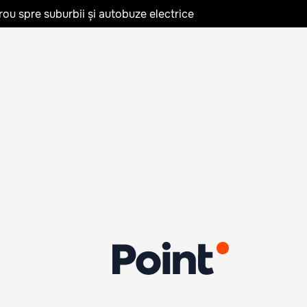
rou spre suburbii și autobuze electrice