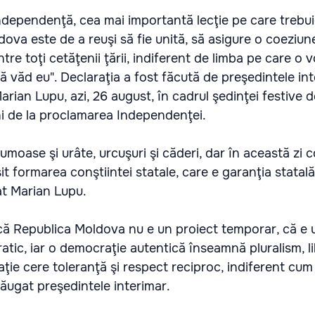
ndependenţă, cea mai importantă lecţie pe care trebui
ova este de a reuşi să fie unită, să asigure o coeziune
intre toţi cetăţenii ţării, indiferent de limba pe care o 
să văd eu". Declaraţia a fost făcută de preşedintele int
arian Lupu, azi, 26 august, în cadrul şedinţei festive 
ni de la proclamarea Independenţei.
oase şi urâte, urcuşuri şi căderi, dar în această zi c
it formarea conştiintei statale, care e garanţia statală
t Marian Lupu.
ă Republica Moldova nu e un proiect temporar, că e u
ratic, iar o democraţie autentică înseamnă pluralism, l
ie cere toleranţă şi respect reciproc, indiferent cum
dăugat preşedintele interimar.