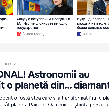
мэрии
Санду о вступлении Молдовы в
Бузу - диаспоре: 
ЕС: Нас не блокирует ни одно
каждый из вас, чт
ния
государство
более сильные со
3 часа назад
вчера
8
859
NAL! Astronomii au
t o planetă din... diaman
perit o fostă stea care s-a transformat într-o pl
decât planeta Pământ. Oamenii de ştiinţă presupu