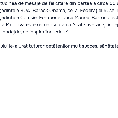
titudinea de mesaje de felicitare din partea a circa 50 
eşedintele SUA, Barack Obama, cel al Federaţiei Ruse, 
şedintele Comsiei Europene, Jose Manuel Barroso, es
ca Moldova este recunoscută ca "stat suveran şi ind
e nădejde, ce inspiră încredere".
tului le-a urat tuturor cetăţenilor mult succes, sănătat