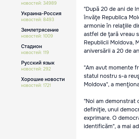
новостей:
34989
"După 20 de ani de I
Украина-Россия
învăţe Republica Mold
новостей:
8493
armonie în relaţiile d
Землетрясение
astfel de ţară vreau 
новостей:
1009
Republicii Moldova, M
Стадион
aniversării a 20 de a
новостей:
119
Русский язык
"Am avut momente frum
новостей:
292
statul nostru s-a reuş
Хорошие новости
Moldova", a menţiona
новостей:
1721
"Noi am demonstrat c
definiţie, unul democ
exprimare. O democraţ
identificăm", a mai a