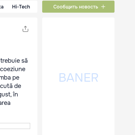
ка
Hi-Tech
Сообщить новость
trebuie să
o coeziune
limba pe
ăcută de
ust, în
area