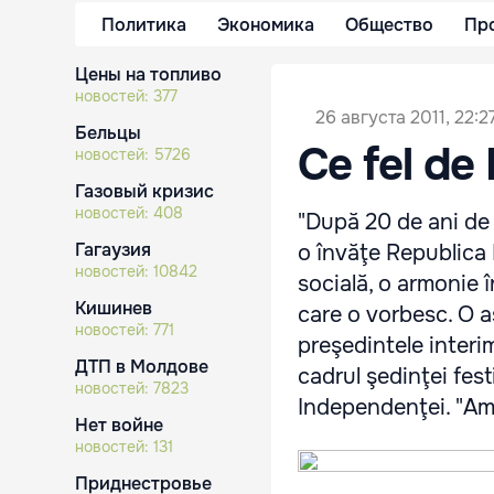
Политика
Экономика
Общество
Пр
Цены на топливо
новостей:
377
26 августа 2011, 22:2
Бельцы
Ce fel de
новостей:
5726
Газовый кризис
новостей:
408
"După 20 de ani de 
Гагаузия
o învăţe Republica 
новостей:
10842
socială, o armonie în
Кишинев
care o vorbesc. O a
новостей:
771
preşedintele interi
ДТП в Молдове
cadrul şedinţei fes
новостей:
7823
Independenţei. "Am 
Нет войне
новостей:
131
Приднестровье