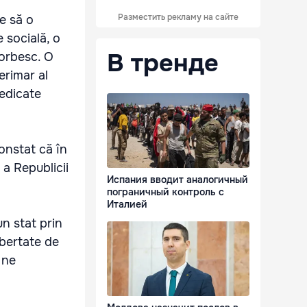
Разместить рекламу на сайте
e să o
 socială, o
В тренде
vorbesc. O
erimar al
dedicate
onstat că în
 a Republicii
Испания вводит аналогичный
пограничный контроль с
Италией
n stat prin
ibertate de
 ne