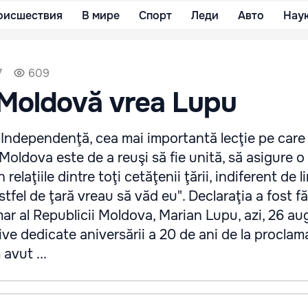
оисшествия
В мире
Спорт
Леди
Авто
Нау
7
609
 Moldovă vrea Lupu
Independenţă, cea mai importantă lecţie pe care 
Moldova este de a reuşi să fie unită, să asigure 
 relaţiile dintre toţi cetăţenii ţării, indiferent de 
stfel de ţară vreau să văd eu". Declaraţia a fost f
mar al Republicii Moldova, Marian Lupu, azi, 26 aug
tive dedicate aniversării a 20 de ani de la proclam
avut ...