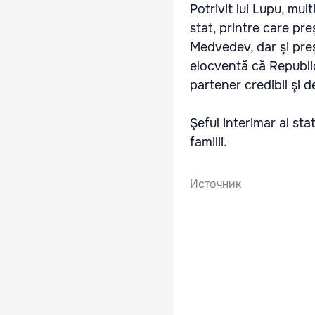
Potrivit lui Lupu, mul
stat, printre care pr
Medvedev, dar şi pre
elocventă că Republi
partener credibil şi d
Şeful interimar al sta
familii.
Источник