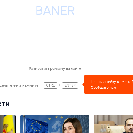
Разместить рекламу на сайте
Нашли ошибку в тексте
+
делите ее и нажмите
CTRL
ENTER
Сообщите нам!
сти