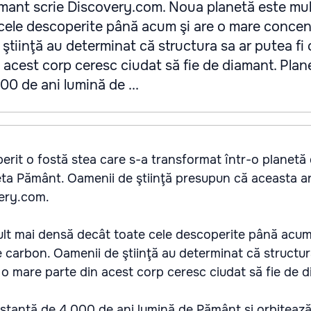
amant scrie Discovery.com. Noua planetă este mul
cele descoperite până acum şi are o mare concen
tiinţă au determinat că structura sa ar putea fi c
n acest corp ceresc ciudat să fie de diamant. Plane
00 de ani lumină de ...
rit o fostă stea care s-a transformat într-o planetă d
ta Pământ. Oamenii de ştiinţă presupun că aceasta ar
ery.com.
lt mai densă decât toate cele descoperite până acum 
 carbon. Oamenii de ştiinţă au determinat că structur
ar o mare parte din acest corp ceresc ciudat să fie de 
distanţă de 4.000 de ani lumină de Pământ şi orbitează 