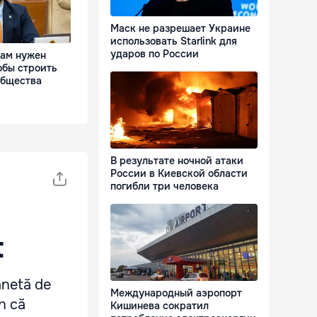
Маск не разрешает Украине
использовать Starlink для
ударов по России
Нам нужен
обы строить
общества
В результате ночной атаки
России в Киевской области
погибли три человека
t
anetă de
Международный аэропорт
n că
Кишинева сократил