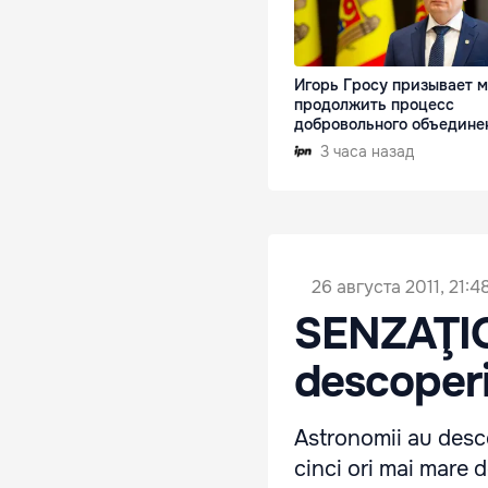
Игорь Гросу призывает 
продолжить процесс
добровольного объедине
3 часа назад
26 августа 2011, 21:4
SENZAŢIO
descoperi
Astronomii au desco
cinci ori mai mare 