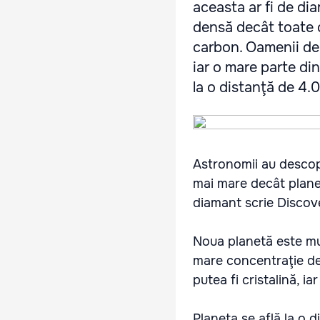
aceasta ar fi de di
densă decât toate 
carbon. Oamenii de ş
iar o mare parte di
la o distanţă de 4.0
Astronomii au descope
mai mare decât plane
diamant scrie Discov
Noua planetă este mu
mare concentraţie de
putea fi cristalină, i
Planeta se află la o 