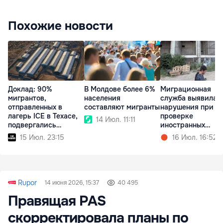
Похожие новости
Доклад: 90%
В Молдове более 6%
Миграционная
мигрантов,
населения
служба выявила
отправленных в
составляют мигранты
нарушения при
лагерь ICE в Техасе,
проверке
14 Июл. 11:11
подвергались
иностранных
насилию
работников в
15 Июл. 23:15
16 Июл. 16:52
Кишиневе
Rupor
14 июня 2026, 15:37
40 495
Правящая PAS
скорректировала планы по