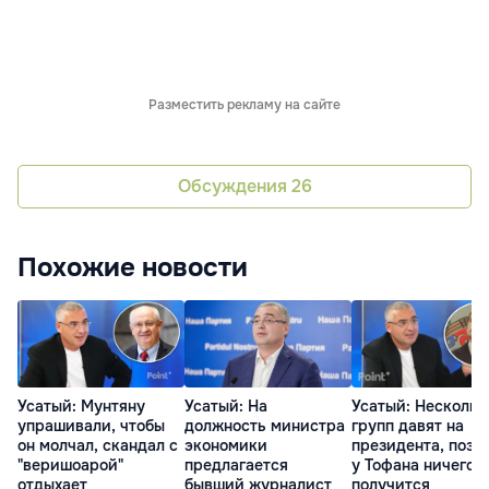
Разместить рекламу на сайте
Обсуждения
26
Похожие новости
Усатый: Мунтяну
Усатый: На
Усатый: Нескольк
упрашивали, чтобы
должность министра
групп давят на
он молчал, скандал с
экономики
президента, поэт
"веришоарой"
предлагается
у Тофана ничего н
отдыхает
бывший журналист
получится