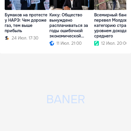
Бумаков на протесте
Кику: Общество
Всемирный банк
у НАРЭ: Чем дороже
вынуждено
перевел Молдову
газ, тем выше
расплачиваться за
категорию стран 
прибыль
годы ошибочной
уровнем дохода 
экономической
среднего
24 Июл. 17:30
политики
11 Июл. 21:00
12 Июл. 20:00