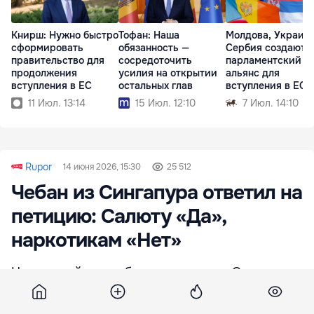
Книрш: Нужно быстро
Тофан: Наша
Молдова, Украина
сформировать
обязанность —
Сербия создают
правительство для
сосредоточить
парламентский
продолжения
усилия на открытии
альянс для
вступления в ЕС
остальных глав
вступления в ЕС
11 Июл. 13:14
15 Июл. 12:10
7 Июл. 14:10
Rupor
14 июня 2026, 15:30
25 512
Чебан из Сингапура ответил на
петицию: Салюту «Да»,
наркотикам «Нет»
Находящийся с рабочим визитом в Сингапуре
мэр Кишинева Ион Чебан высказался в защиту
запланированных столичной мэрией