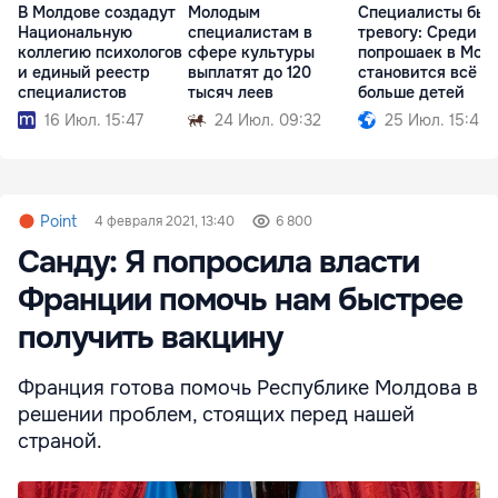
В Молдове создадут
Молодым
Специалисты бью
Национальную
специалистам в
тревогу: Среди
коллегию психологов
сфере культуры
попрошаек в Мол
и единый реестр
выплатят до 120
становится всё
специалистов
тысяч леев
больше детей
16 Июл. 15:47
24 Июл. 09:32
25 Июл. 15:45
Point
4 февраля 2021, 13:40
6 800
Санду: Я попросила власти
Франции помочь нам быстрее
получить вакцину
Франция готова помочь Республике Молдова в
решении проблем, стоящих перед нашей
страной.