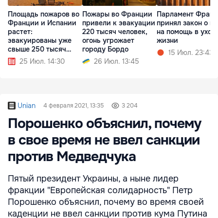
Площадь пожаров во
Пожары во Франции
Парламент Фран
Франции и Испании
привели к эвакуации
принял закон о п
растет:
220 тысяч человек,
на помощь в уход
эвакуированы уже
огонь угрожает
жизни
свыше 250 тысяч
городу Бордо
15 Июл. 23:43
человек
25 Июл. 14:30
26 Июл. 13:45
Unian
4 февраля 2021, 13:35
3 204
Порошенко объяснил, почему
в свое время не ввел санкции
против Медведчука
Пятый президент Украины, а ныне лидер
фракции "Европейская солидарность" Петр
Порошенко объяснил, почему во время своей
каденции не ввел санкции против кума Путина