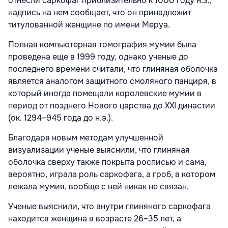
отнесли саркофаг приблизительно к 1000 году н.э.,
надпись на нем сообщает, что он принадлежит
титулованной женщине по имени Меруа.
Полная компьютерная томография мумии была
проведена еще в 1999 году, однако ученые до
последнего времени считали, что глиняная оболочка
является аналогом защитного смоляного панциря, в
который иногда помещали королевские мумии в
период от позднего Нового царства до XXI династии
(ок. 1294–945 года до н.э.).
Благодаря новым методам улучшенной
визуализации ученые выяснили, что глиняная
оболочка сверху также покрыта росписью и сама,
вероятно, играла роль саркофага, а гроб, в котором
лежала мумия, вообще с ней никак не связан.
Ученые выяснили, что внутри глиняного саркофага
находится женщина в возрасте 26–35 лет, а