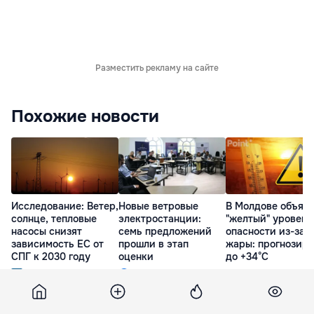
Разместить рекламу на сайте
Похожие новости
Исследование: Ветер,
Новые ветровые
В Молдове объяв
солнце, тепловые
электростанции:
"желтый" уровень
насосы снизят
семь предложений
опасности из-за
зависимость ЕС от
прошли в этап
жары: прогнозир
СПГ к 2030 году
оценки
до +34°C
28 Июл. 22:35
31 Июл. 21:11
18 Июл. 11:10