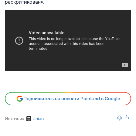
раскритикован».
Подпишитесь на новости Point.md в Google
Источник
Unian